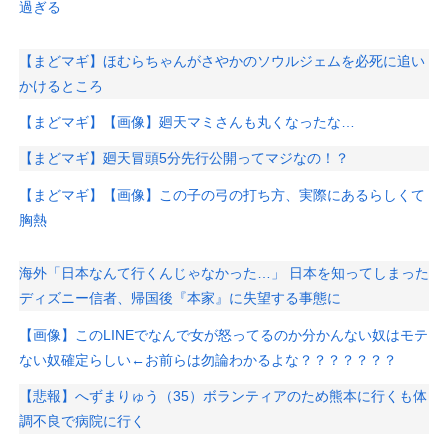
過ぎる
【まどマギ】ほむらちゃんがさやかのソウルジェムを必死に追い
かけるところ
【まどマギ】【画像】廻天マミさんも丸くなったな…
【まどマギ】廻天冒頭5分先行公開ってマジなの！？
【まどマギ】【画像】この子の弓の打ち方、実際にあるらしくて
胸熱
海外「日本なんて行くんじゃなかった…」 日本を知ってしまった
ディズニー信者、帰国後『本家』に失望する事態に
【画像】このLINEでなんで女が怒ってるのか分かんない奴はモテ
ない奴確定らしい←お前らは勿論わかるよな？？？？？？？
【悲報】へずまりゅう（35）ボランティアのため熊本に行くも体
調不良で病院に行く