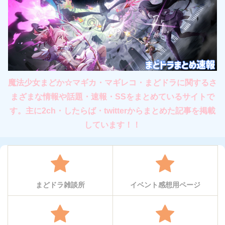
魔法少女まどか☆マギカ・マギレコ・まどドラに関するさ
まざまな情報や話題・速報・SSをまとめているサイトで
す。主に2ch・したらば・twitterからまとめた記事を掲載
しています！！
まどドラ雑談所
イベント感想用ページ