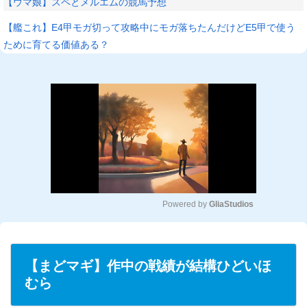
【ウマ娘】スペとメルエムの競馬予想
【艦これ】E4甲モガ切って攻略中にモガ落ちたんだけどE5甲で使う
ために育てる価値ある？
Powered by 
GliaStudios
M
u
t
【まどマギ】作中の戦績が結構ひどいほ
e
むら