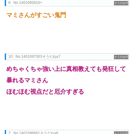
6:
No.1401095816+
0
マミさんがすごい鬼門
10:
No.1401097303そうだねx7
0
めちゃくちゃ強い上に真相教えても発狂して
暴れるマミさん
ほむほむ視点だと厄介すぎる
7:
No.1401096661そうだねx6
0