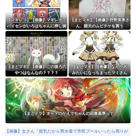
【マギレコ】【画像】マギレポで
【まどマギ】【画像】狩野英孝さ
パイセンがいろはちゃんに押し倒
ん、廻天のムビチケを買う
される回探してるんだけど
【まどマギ】【画像】この後ろの
【まどマギ】【画像】なんかJC
やつはなんなの？？？？
みたいになっちまったマミさん
【まどドラ】オートのかえでちゃんの回復基準って
【画像】女さん「貧乳だから男水着で市民プールいったら周りが