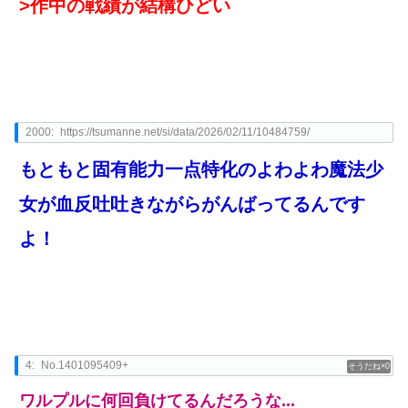
>作中の戦績が結構ひどい
2000:
https://tsumanne.net/si/data/2026/02/11/10484759/
もともと固有能力一点特化のよわよわ魔法少
女が血反吐吐きながらがんばってるんです
よ！
4:
No.1401095409+
0
ワルプルに何回負けてるんだろうな...