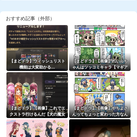
おすすめ記事（外部）
【まどドラ】ウィッシュリスト
【まどドラ】【画像】れいらち
機能は大変助かる…
ゃんはツッコミキャラ【マギア
☆エトセトラ 第96話】
【まどドラ】【画像】これでエ
【まどドラ】【画像】やちよさ
クストラ行けるんだ【犬の魔女
んってちょっと変わった方なん
エクセドラクライシス】
ですかね？【マギア☆エトセト
ラ 第93話】