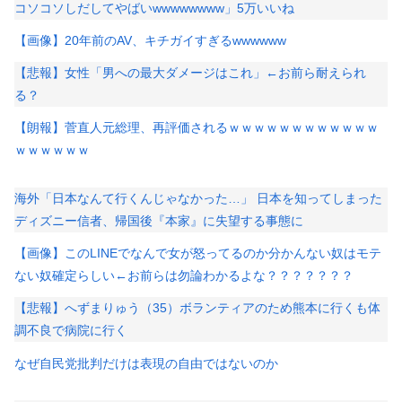
コソコソしだしてやばいwwwwwwww」5万いいね
【画像】20年前のAV、キチガイすぎるwwwwww
【悲報】女性「男への最大ダメージはこれ」←お前ら耐えられ
る？
【朗報】菅直人元総理、再評価されるｗｗｗｗｗｗｗｗｗｗｗｗ
ｗｗｗｗｗｗ
海外「日本なんて行くんじゃなかった…」 日本を知ってしまった
ディズニー信者、帰国後『本家』に失望する事態に
【画像】このLINEでなんで女が怒ってるのか分かんない奴はモテ
ない奴確定らしい←お前らは勿論わかるよな？？？？？？？
【悲報】へずまりゅう（35）ボランティアのため熊本に行くも体
調不良で病院に行く
なぜ自民党批判だけは表現の自由ではないのか