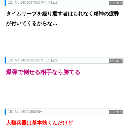
12:
No.1401097950そうだねx3
0
タイムリープを繰り返す者はもれなく精神の疲弊
が付いてくるからな…
14:
No.1401099120そうだねx2
0
爆弾で倒せる相手なら勝てる
15:
No.1401100348+
0
人類兵器は基本効くんだけど