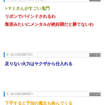
>マミさんがすごい鬼門
リボンでバインドされるわ
叛逆みたいにメンタルが絶好調だと勝てないわ
8:
No.1401096722+
0
足りない火力はヤクザから仕入れる
9:
No.1401096997+
0
下手すると予知の魔女も絡んでくる