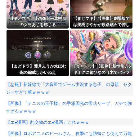
【まどマギ】【画像】平成中期
【まどマギ】【画像】劇場版で
の女児あじを感じる
は美樹さやかが尿路結石で苦し
むシーンが追加されたってホン
トですか？
【まどドラ】葉月ふうか水ほむ
【まどドラ】【画像】新恒常☆5
砲の編成しかいねえ
キオクに都ひなの（木でバッフ
ァー）＆木崎衣美里（火ヒーラ
【悲報】新幹線で「大音量でゲーム実況する息子」の母親、セク
ー）！！！！新限定☆5キオクに
水着いろは（フィールド持ち全
シーすぎて草ｗｗｗｗ
体アタッカー）！！！！
【画像】「テニスの王子様」の手塚国光の零式サーブ、ガチで強
すぎるｗｗｗｗ
【エ●漫画】乱交物のエ●漫画←これｗｗｗ
【画像】ロボアニメのビームさん、攻撃にも防御にも使えて万能