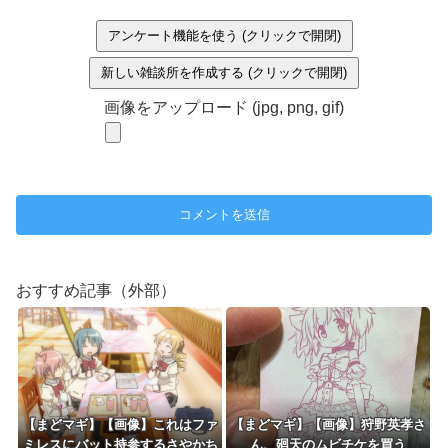
アンケート機能を使う (クリックで開閉)
新しい雑談所を作成する (クリックで開閉)
画像をアップロード (jpg, png, gif)
おすすめ記事（外部）
【まどマギ】【画像】これはファ
【まどマギ】【画像】狩野英孝さ
ミレスにバット持参するさやかち
ん、廻天のムビチケを買う