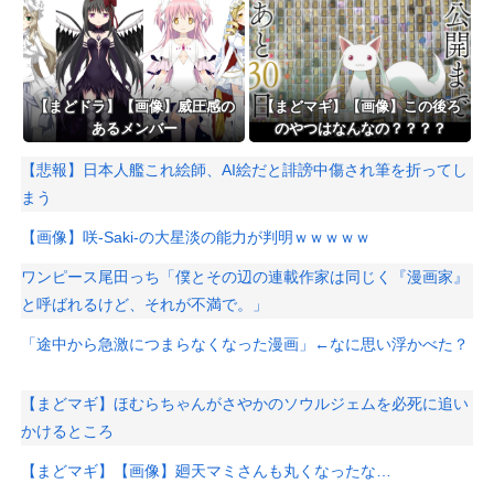
【まどドラ】【画像】威圧感の
【まどマギ】【画像】この後ろ
あるメンバー
のやつはなんなの？？？？
【悲報】日本人艦これ絵師、AI絵だと誹謗中傷され筆を折ってし
まう
【画像】咲-Saki-の大星淡の能力が判明ｗｗｗｗｗ
ワンピース尾田っち「僕とその辺の連載作家は同じく『漫画家』
と呼ばれるけど、それが不満で。」
「途中から急激につまらなくなった漫画」←なに思い浮かべた？
【まどマギ】ほむらちゃんがさやかのソウルジェムを必死に追い
かけるところ
【まどマギ】【画像】廻天マミさんも丸くなったな…