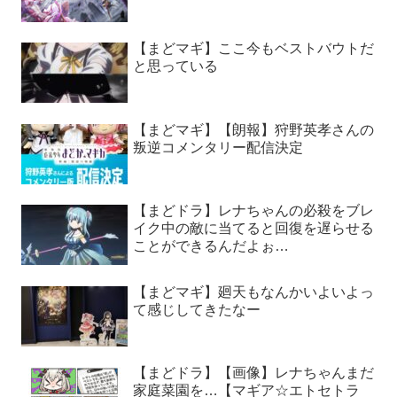
【まどマギ】ここ今もベストバウトだ
と思っている
【まどマギ】【朗報】狩野英孝さんの
叛逆コメンタリー配信決定
【まどドラ】レナちゃんの必殺をブレ
イク中の敵に当てると回復を遅らせる
ことができるんだよぉ…
【まどマギ】廻天もなんかいよいよっ
て感じしてきたなー
【まどドラ】【画像】レナちゃんまだ
家庭菜園を…【マギア☆エトセトラ