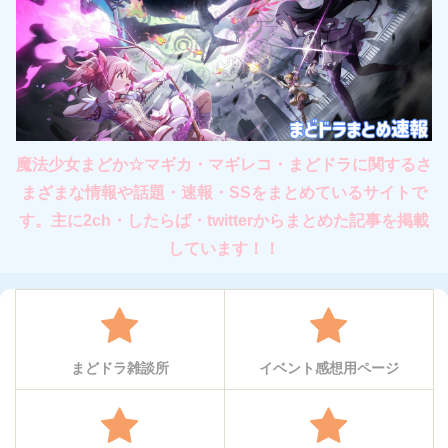
魔法少女まどか☆マギカ・マギレコ・まどドラに関するさ
まざまな情報や話題・速報・SSをまとめているサイトで
す。主に2ch・したらば・twitterからまとめた記事を掲載
しています！！
まどドラ雑談所
イベント感想用ページ