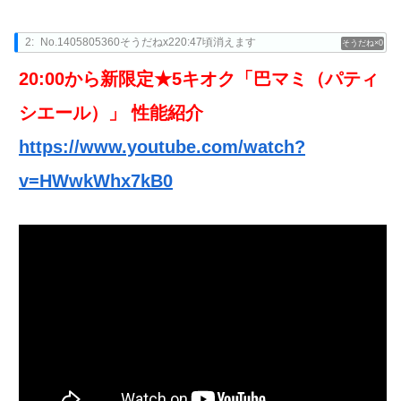
2:
No.1405805360そうだねx220:47頃消えます
0
20:00から新限定★5キオク「巴マミ（パティ
シエール）」 性能紹介
https://www.youtube.com/watch?
v=HWwkWhx7kB0