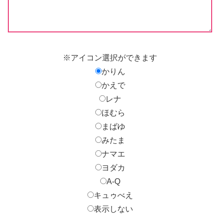
※アイコン選択ができます
かりん
かえで
レナ
ほむら
まばゆ
みたま
ナマエ
ヨダカ
A-Q
キュゥべえ
表示しない