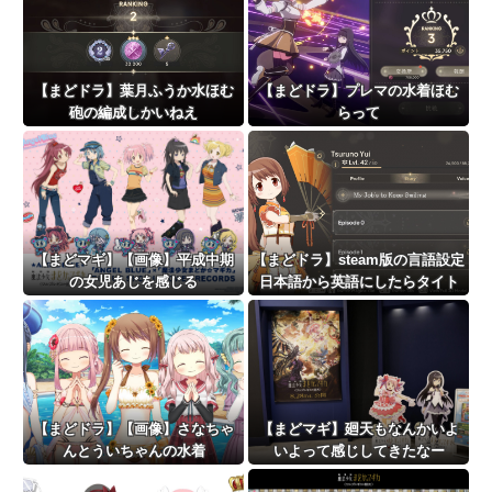
【まどドラ】葉月ふうか水ほむ
【まどドラ】プレマの水着ほむ
砲の編成しかいねえ
らって
【まどマギ】【画像】平成中期
【まどドラ】steam版の言語設定
の女児あじを感じる
日本語から英語にしたらタイト
ル画面からゲーム内に入ること
ができなくなっちゃった
【まどドラ】【画像】さなちゃ
【まどマギ】廻天もなんかいよ
んとういちゃんの水着
いよって感じしてきたなー
は……？？？？