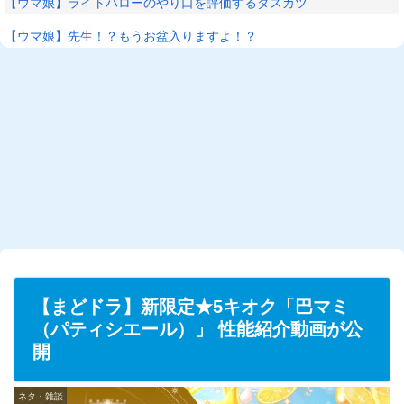
【ウマ娘】ライトハローのやり口を評価するダスカツ
【ウマ娘】先生！？もうお盆入りますよ！？
L
/
U
o
n
a
m
d
u
e
t
d
e
:
2
6
.
5
6
%
【まどドラ】新限定★5キオク「巴マミ
（パティシエール）」 性能紹介動画が公
開
ネタ・雑談