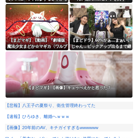
ゃん
【まどマギ】【動画】『劇場版
【まどドラ】60%かぁ…まぁいい
魔法少女まどか☆マギカ〈ワルプ
じゃん→ピックアップ出るまで継
ルギスの廻天〉』本予告が公
続です！→！？！？
開！！！！
【まどマギ】【画像】キュゥべえかと思った？
【悲報】八王子の夏祭り、衛生管理終わってた
【速報】ひろゆき、離婚へｗｗｗ
【画像】20年前のAV、キチガイすぎるwwwwww