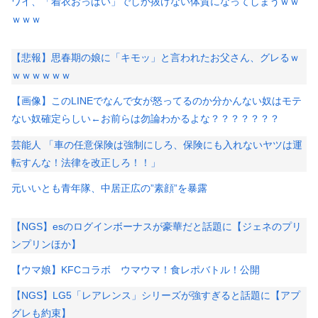
ワイ、「着衣おっばい」でしか抜けない体質になってしまうｗｗ
ｗｗｗ
【悲報】思春期の娘に「キモッ」と言われたお父さん、グレるｗ
ｗｗｗｗｗｗ
【画像】このLINEでなんで女が怒ってるのか分かんない奴はモテ
ない奴確定らしい←お前らは勿論わかるよな？？？？？？？
芸能人 「車の任意保険は強制にしろ、保険にも入れないヤツは運
転すんな！法律を改正しろ！！」
元いいとも青年隊、中居正広の”素顔”を暴露
【NGS】esのログインボーナスが豪華だと話題に【ジェネのプリ
ンプリンほか】
【ウマ娘】KFCコラボ ウマウマ！食レポバトル！公開
【NGS】LG5「レアレンス」シリーズが強すぎると話題に【アプ
グレも約束】