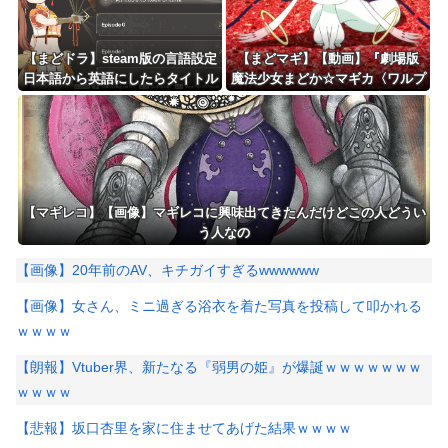
【まどドラ】steam版の言語設定
【まどマギ】【動画】『劇場版
日本語から英語にしたらタイトル
魔法少女まどか☆マギカ〈ワルプ
画面からゲーム内に入ることがで
ルギスの廻天〉』本予告が公
きなくなっちゃった
開！！！！
【マギレコ】【画像】マギレコに興味出てきたんだけどこの人どうい
う人なの
【画像】20年前のAV、キチガイすぎるwwwwww
【画像】女さん、ミニ過ぎる浴衣を着た写真を投稿して叩かれる
ｗｗｗｗ
【朗報】Vtuber界、新たなる『弱男の姫』が爆誕ｗｗｗｗｗｗｗ
ｗｗｗｗ
【悲報】坂口杏里を家に住ませてあげた結果ｗｗｗｗ