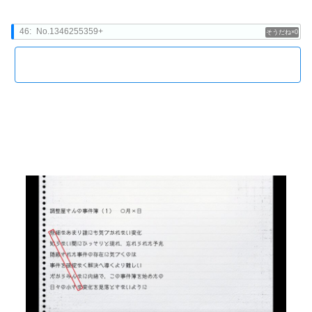
46:
No.1346255359+
0