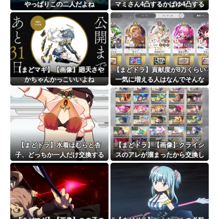
やっぱりこの二人だよね
マミさん4凸するかばゆ4凸する
か待機するか迷う
【まどマギ】【画像】廻天さや
【まどドラ】貢献度が8万くらい
かちゃんかっこいいよね
一気に増える人はなんでそんな
ダメージ出てるの…？
【まどドラ】水着ほむらと杏
【まどドラ】【画像】クライシ
子、どっちか一人だけ交換する
スのアレが溜まったから交換し
ならどっちがいいの
ようと思うけど