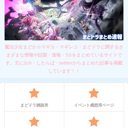
魔法少女まどか☆マギカ・マギレコ・まどドラに関するさ
まざまな情報や話題・速報・SSをまとめているサイトで
す。主に2ch・したらば・twitterからまとめた記事を掲載
しています！！
まどドラ雑談所
イベント感想用ページ