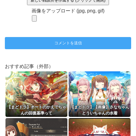
新しい雑談所を作成する (クリックで開閉)
画像をアップロード (jpg, png, gif)
おすすめ記事（外部）
【まどドラ】オートのかえでちゃ
【まどドラ】【画像】さなちゃん
んの回復基準って
とういちゃんの水着
は……？？？？