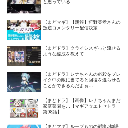
と思っている
【まどマギ】【朗報】狩野英孝さんの
叛逆コメンタリー配信決定
【まどドラ】クライシスざっと流せる
ような編成を教えて
【まどドラ】レナちゃんの必殺をブレ
イク中の敵に当てると回復を遅らせる
ことができるんだよぉ…
【まどドラ】【画像】レナちゃんまだ
家庭菜園を…【マギア☆エトセトラ
第98話】
【まどマギ】ループものの9割は物語