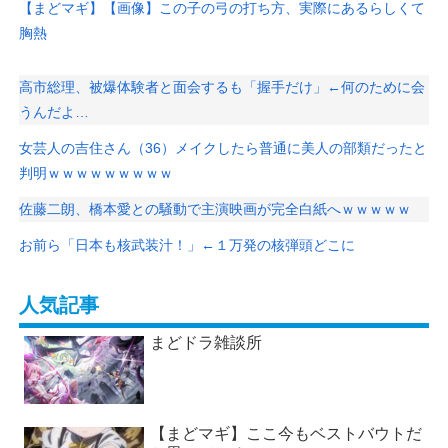
【まどマギ】【画像】この子の弓の打ち方、実際にあるらしくて
胸熱
高市総理、被爆体験者と面会するも「握手だけ」←何のために会
うんだよ…
女芸人の吉住さん（36）メイクしたら普通に美人の部類だったと
判明ｗｗｗｗｗｗｗｗｗ
佐藤二朗、橋本愛との騒動で主演映画が完全白紙へｗｗｗｗｗ
お前ら「日本も核武装汁！」←１万発の核弾頭どこに
人気記事
まどドラ雑談所
【まどマギ】ここ今もベストバウトだ