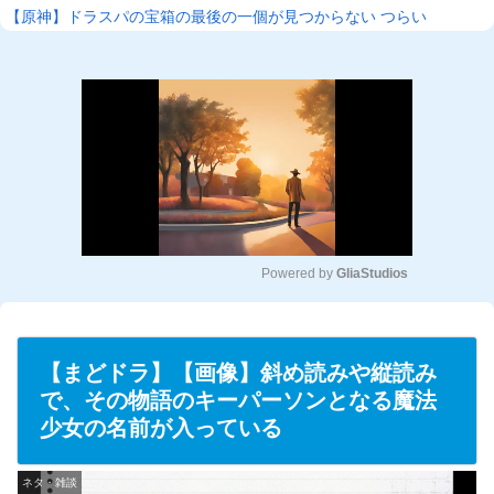
【原神】ドラスパの宝箱の最後の一個が見つからない つらい
Powered by 
GliaStudios
M
u
t
【まどドラ】【画像】斜め読みや縦読み
e
で、その物語のキーパーソンとなる魔法
少女の名前が入っている
ネタ・雑談