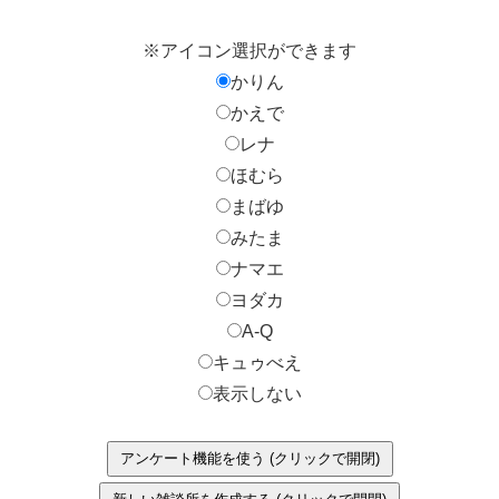
※アイコン選択ができます
かりん
かえで
レナ
ほむら
まばゆ
みたま
ナマエ
ヨダカ
A-Q
キュゥべえ
表示しない
アンケート機能を使う (クリックで開閉)