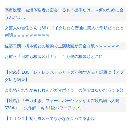
高市総理、被爆体験者と面会するも「握手だけ」←何のために会
うんだよ…
女芸人の吉住さん（36）メイクしたら普通に美人の部類だったと
判明ｗｗｗｗｗｗｗｗｗ
佐藤二朗、橋本愛との騒動で主演映画が完全白紙へｗｗｗｗｗ
お前ら「日本も核武装汁！」←１万発の核弾頭どこに
【NGS】LG5「レアレンス」シリーズが強すぎると話題に【アプ
グレも約束】
まあ怒られたかもしれんがガマボイラーの件ではないだろう多分
【競馬】「デカすぎ」フォーエバーヤングが函館競馬場へ入厩
573キロ 矢作師「もう1段パワーアップ」
【ミリシタ】初期衣装ってなかなか尖ってるよね