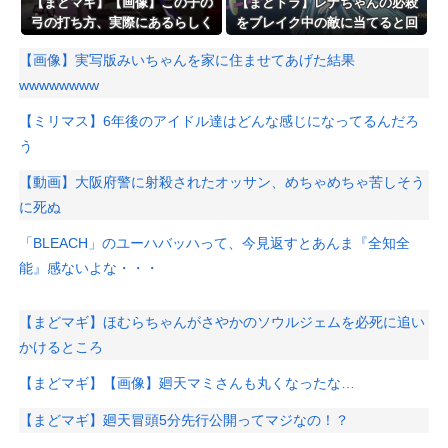
【まどマギ】【画像】この子の
【まどドラ】レナちゃんの必殺
弓の打ち方、実際にあるらしく
をブレイク中の敵に当てると回
て胸熱
復を遅らせることができるんだ
【画像】実写版みいちゃんを家に住ませてあげた結果
よぉ…
wwwwwwww
【ミリマス】6年後のアイドル達はどんな感じになってるんだろ
う
【動画】大阪府警に射殺されたオッサン、めちゃめちゃ苦しそう
に死ぬ
「BLEACH」のユーハバッハって、今見返すとあんま『全知全
能』感ないよな・・・
【まどマギ】ほむらちゃんがさやかのソウルジェムを必死に追い
かけるところ
【まどマギ】【画像】廻天マミさんも丸くなったな…
【まどマギ】廻天冒頭5分先行公開ってマジなの！？