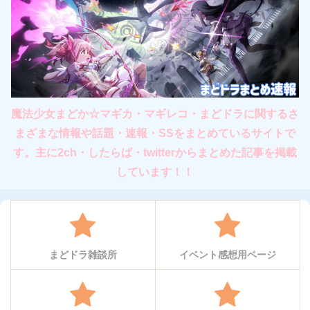
魔法少女まどか☆マギカ・マギレコ・まどドラに関するさ
まざまな情報や話題・速報・SSをまとめているサイトで
す。主に2ch・したらば・twitterからまとめた記事を掲載
しています！！
まどドラ雑談所
イベント感想用ページ