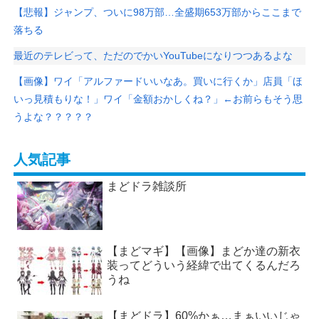
【悲報】ジャンプ、ついに98万部…全盛期653万部からここまで
落ちる
最近のテレビって、ただのでかいYouTubeになりつつあるよな
【画像】ワイ「アルファードいいなあ。買いに行くか」店員「ほ
いっ見積もりな！」ワイ「金額おかしくね？」←お前らもそう思
うよな？？？？？
人気記事
まどドラ雑談所
【まどマギ】【画像】まどか達の新衣
装ってどういう経緯で出てくるんだろ
うね
【まどドラ】60%かぁ…まぁいいじゃ