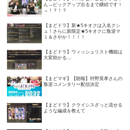
ん→ピックアップ出るまで継続です！
→！？！？
【まどドラ】新★5キオクは入名クシ
ュ！さらに新限定★5キオクに叛逆マ
ミ＆さやか！！！！
【まどドラ】ウィッシュリスト機能は
大変助かる…
【まどマギ】【朗報】狩野英孝さんの
叛逆コメンタリー配信決定
【まどドラ】クライシスざっと流せる
ような編成を教えて