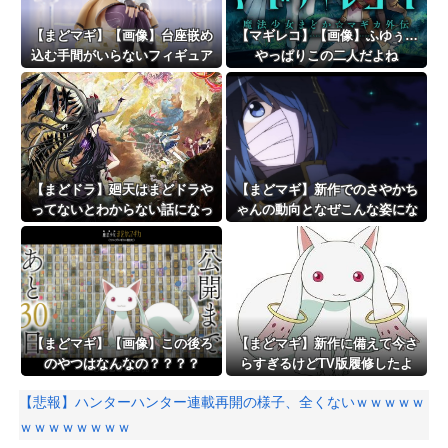
【まどマギ】【画像】台座嵌め
【マギレコ】【画像】ふゆぅ…
込む手間がいらないフィギュア
やっぱりこの二人だよね
っていいなと思うこの頃
【まどドラ】廻天はまどドラや
【まどマギ】新作でのさやかち
ってないとわからない話になっ
ゃんの動向となぜこんな姿にな
たりするんかな
っているのかが気になる
【まどマギ】【画像】この後ろ
【まどマギ】新作に備えて今さ
のやつはなんなの？？？？
らすぎるけどTV版履修したよ
【悲報】ハンターハンター連載再開の様子、全くないｗｗｗｗｗ
ｗｗｗｗｗｗｗｗ