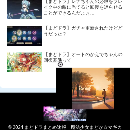
【まどドラ】レナちゃんの必殺をブレ
イク中の敵に当てると回復を遅らせる
ことができるんだよぉ…
【まどドラ】ガチャ更新されたけどど
うだった？
【まどドラ】オートのかえでちゃんの
回復基準って
L
o
/
U
a
n
d
m
© 2024 まどドラまとめ速報 魔法少女まどか☆マギカ
e