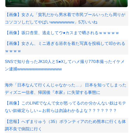
【画像】女さん「貧乳だから男水着で市民プールいったら周りが
コソコソしだしてやばいwwwwwwww」5万いいね
【画像】坂口杏里、逃走してウ●カスまで晒されるｗｗｗｗｗ
【画像】女さん、ミニ過ぎる浴衣を着た写真を投稿して叩かれる
ｗｗｗｗ
SNSで知り合ったJK10人とS●Xしてハメ撮り770本撮ったイケメ
ン逮捕wwwwwwwwwwwwwww
海外「日本なんて行くんじゃなかった…」 日本を知ってしまった
ディズニー信者、帰国後『本家』に失望する事態に
【画像】このLINEでなんで女が怒ってるのか分かんない奴はモテ
ない奴確定らしい←お前らは勿論わかるよな？？？？？？？
【悲報】へずまりゅう（35）ボランティアのため熊本に行くも体
調不良で病院に行く