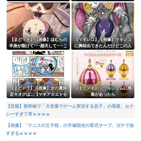
むシーンが追加されたってホン
今まであったっけ…?【マギア☆
トですか？
エトセトラ 第97話】
【まどマギ】【画像】ほむらの
【マギレコ】【画像】マギレコ
半身が裂けて･･･廻天して･･･こ
に興味出てきたんだけどこの人
れ･･･
どういう人なの
【まどドラ】【画像】次の夏限
【まどマギ】ソウルジェムに感
定キオクは…【マギア☆エトセ
覚があったら
トラ 第92話】
【悲報】新幹線で「大音量でゲーム実況する息子」の母親、セク
シーすぎて草ｗｗｗｗ
【画像】「テニスの王子様」の手塚国光の零式サーブ、ガチで強
すぎるｗｗｗｗ