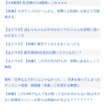
【エ●漫画】乱交物のエ●漫画←これｗｗｗ
【画像】ロボアニメのビームさん、攻撃にも防御にも使えて万能
過ぎる
【まどマギ】ほむらちゃんがさやかのソウルジェムを必死に追い
かけるところ
【まどマギ】【画像】廻天マミさんも丸くなったな…
【まどマギ】廻天冒頭5分先行公開ってマジなの！？
【まどマギ】【画像】この子の弓の打ち方、実際にあるらしくて
胸熱
海外「日本なんて行くんじゃなかった…」 日本を知ってしまった
ディズニー信者、帰国後『本家』に失望する事態に
【画像】このLINEでなんで女が怒ってるのか分かんない奴はモテ
ない奴確定らしい←お前らは勿論わかるよな？？？？？？？