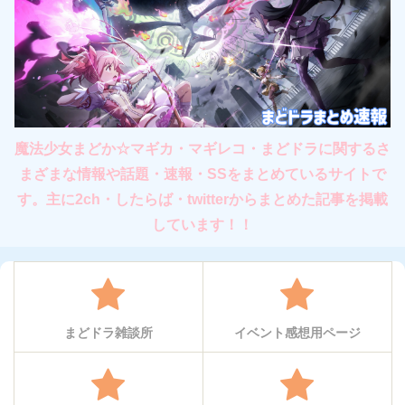
魔法少女まどか☆マギカ・マギレコ・まどドラに関するさ
まざまな情報や話題・速報・SSをまとめているサイトで
す。主に2ch・したらば・twitterからまとめた記事を掲載
しています！！
まどドラ雑談所
イベント感想用ページ