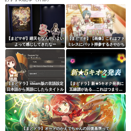
【まどマギ】廻天もなんかいよい
【まどマギ】【画像】これはファ
よって感じしてきたなー
ミレスにバット持参するさやかち
ゃん
【まどドラ】steam版の言語設定
【まどドラ】新★5キオク発表に
日本語から英語にしたらタイトル
五線譜がある…これはつまり…
画面からゲーム内に入ることがで
きなくなっちゃった
【まどドラ】オートのかえでちゃんの回復基準って