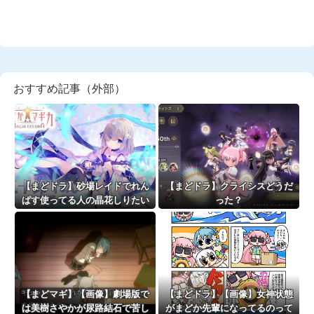
おすすめ記事（外部）
【まどドラ】砂場レイドでれん
【まどドラ】クライシスどうだ
ぱす使ってる人の晶花しりたい
った？
【まどマギ】【画像】劇場版で
【まどドラ】【画像】女神状態
は美樹さやかが尿路結石で苦し
がまどか先輩になってるのって