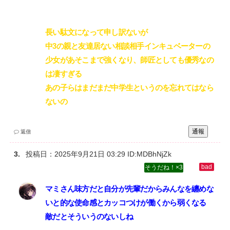
長い駄文になって申し訳ないが‌
中3の親と友達居ない相談相手インキュベーターの
少女があそこまで強くなり、師匠としても優秀なの
は凄すぎる‌
あの子らはまだまだ中学生というのを忘れてはなら
ないの
通報
返信
投稿日：
2025年9月21日 03:29
ID:MDBhNjZk
3
マミさん味方だと自分が先輩だからみんなを纏めな
いと的な使命感とカッコつけが働くから弱くなる‌
敵だとそういうのないしね