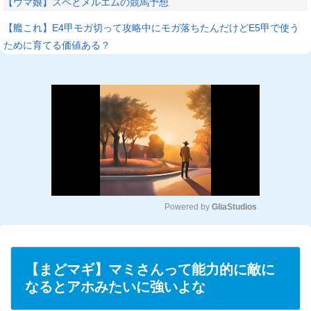
【ウマ娘】スペとメルエムの競馬予想
【艦これ】E4甲モガ切って攻略中にモガ落ちたんだけどE5甲で使う
ために育てる価値ある？
Powered by 
GliaStudios
M
u
t
【まどマギ】マミさんって能力的に敵に
e
なるとアホみたいに強いよな