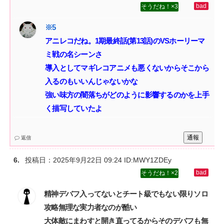
3
アニレコだね。1期最終話(第13話)のVSホーリーマ
ミ戦の名シーンさ‌
導入としてマギレコアニメも悪くないからそこから
入るのもいいんじゃないかな‌
強い味方の闇落ちがどのように影響するのかを上手
く描写していたよ
通報
返信
投稿日：
2025年9月22日 09:24
ID:MWY1ZDEy
2
精神デバフ入ってないとチート級でもない限りソロ
攻略無理な実力者なのが酷い‌
大体敵にまわすと開き直ってるからそのデバフも無