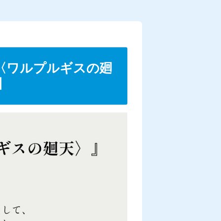
〈ワルプルギスの廻
】