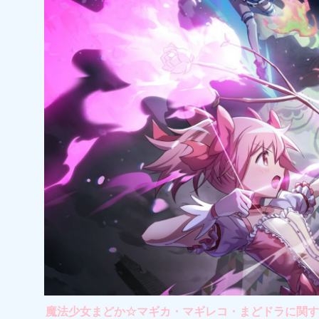
魔法少女まどか☆マギカ・マギレコ・まどドラに関する