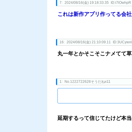
7:
2024/08/16(金) 19:18:33.35
ID:i7lOwhpR
これは新作アプリ作ってる会社
16:
2024/08/16(金) 21:10:09.11
ID:3UCywx
丸一年とかそこそこナメてて草
1:
No.1222722628そうだねx11
延期するって信じてたけど本当