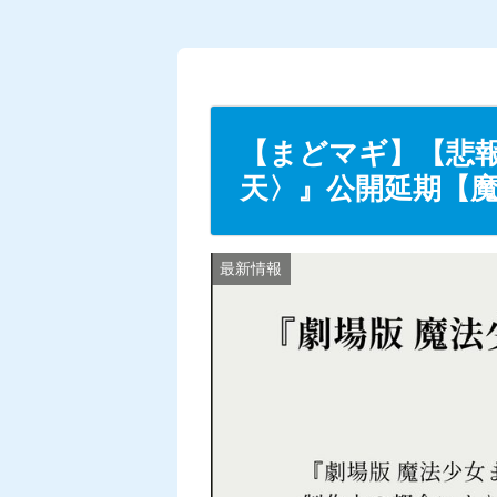
U
n
m
u
t
【まどマギ】【悲
e
天〉』公開延期【魔法
最新情報