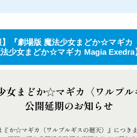
L
/
o
a
d
e
d
報】『劇場版 魔法少女まどか☆マギカ
:
2
少女まどか☆マギカ Magia Exedra
4
.
1
4
%