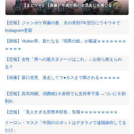
【まどマギ】【画像】平成中期の女児あじを感じる
【悲報】ジャンポケ斉藤の妻、夫の求刑7年翌日にウキウキで
Instagram更新
【朗報】Vtuber界、新たなる『弱男の姫』が爆誕ｗｗｗｗｗｗｗ
ｗｗｗｗ
【悲報】女性「男への最大ダメージはこれ」←お前ら耐えられ
る？
【画像】坂口杏里、逃走してウ●カスまで晒されるｗｗｗｗｗ
【悲報】高市内閣、消費税1％表明でも支持率下落 →ついに６割
割れ
【悲報】「美人すぎる県警本部長」失職ｗｗｗｗｗｗｗｗｗ
イーロン・マスク「中国のロボットはデタラメで遠隔操作してる
だけ」