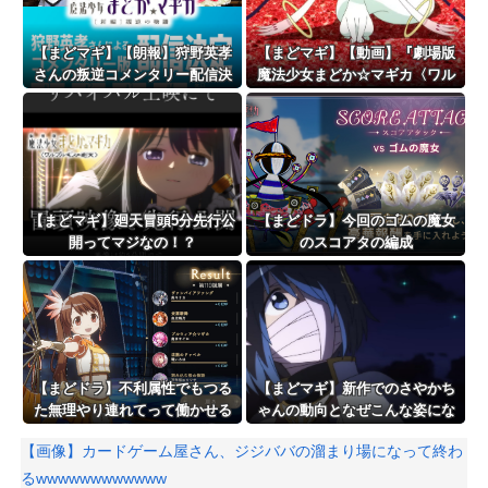
【まどマギ】【朗報】狩野英孝
【まどマギ】【動画】『劇場版
さんの叛逆コメンタリー配信決
魔法少女まどか☆マギカ〈ワル
定
プルギスの廻天〉』本予告が公
開！！！！
【まどマギ】廻天冒頭5分先行公
【まどドラ】今回のゴムの魔女
開ってマジなの！？
のスコアタの編成
【まどドラ】不利属性でもつる
【まどマギ】新作でのさやかち
た無理やり連れてって働かせる
ゃんの動向となぜこんな姿にな
戦法は有効【タワー110階】
っているのかが気になる
【画像】カードゲーム屋さん、ジジババの溜まり場になって終わ
るwwwwwwwwwwww