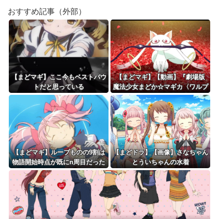
おすすめ記事（外部）
【まどマギ】ここ今もベストバウ
【まどマギ】【動画】『劇場版
トだと思っている
魔法少女まどか☆マギカ〈ワルプ
ルギスの廻天〉』本予告が公
開！！！！
【まどマギ】ループものの9割は
【まどドラ】【画像】さなちゃん
物語開始時点が既にn周目だった
とういちゃんの水着
って仕掛けがあるよね
は……？？？？