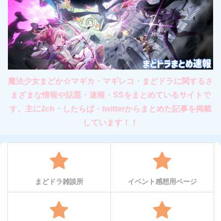
魔法少女まどか☆マギカ・マギレコ・まどドラに関するさ
まざまな情報や話題・速報・SSをまとめているサイトで
す。主に2ch・したらば・twitterからまとめた記事を掲載
しています！！
まどドラ雑談所
イベント感想用ページ