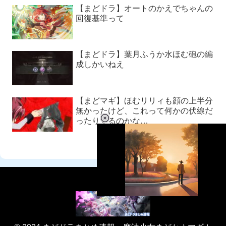
【まどドラ】オートのかえでちゃんの
回復基準って
【まどドラ】葉月ふうか水ほむ砲の編
成しかいねえ
【まどマギ】ほむリリィも顔の上半分
無かったけど、これって何かの伏線だ
ったりするのかな…
L
o
/
U
a
n
d