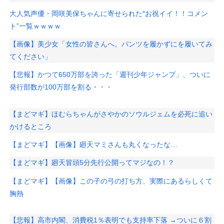
大人気声優・岡咲美保ちゃんに寄せられた″お祝イイ！！コメン
ト”一覧ｗｗｗｗ
【画像】美少女「女性の皆さんへ。パンツを履かずにを履いてみ
てください」
【悲報】かつて650万部を誇った「週刊少年ジャンプ」、ついに
発行部数が100万部を割る・・・
【まどマギ】ほむらちゃんがさやかのソウルジェムを必死に追い
かけるところ
【まどマギ】【画像】廻天マミさんも丸くなったな…
【まどマギ】廻天冒頭5分先行公開ってマジなの！？
【まどマギ】【画像】この子の弓の打ち方、実際にあるらしくて
胸熱
【悲報】高市内閣、消費税1％表明でも支持率下落 →ついに６割