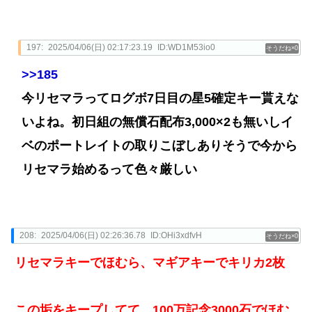
197:
2025/04/06(日) 02:17:23.19
ID:WD1M53io0
0
>>185
今リセマラってログボ7日目の星5確定キー貰えな
いよね。初日組の無償石配布3,000×2も無いしイ
ベのポートレイトの取りこぼしありそうで今から
リセマラ始めるって色々厳しい
208:
2025/04/06(日) 02:26:36.78
ID:OHi3xdfvH
0
リセマラキーでほむら、マギアキーでキリカ2枚
この垢をキープしてて、100万記念3000石でほむ