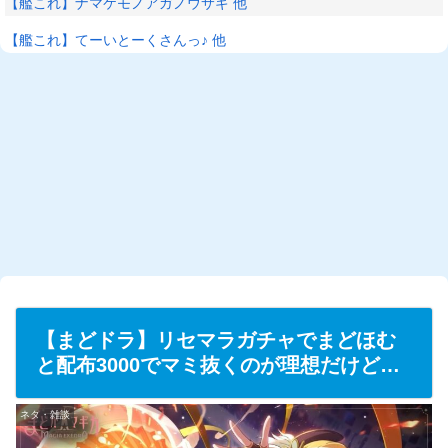
【艦これ】ナマケモノアガノウサギ 他
【艦これ】てーいとーくさんっ♪ 他
【まどドラ】リセマラガチャでまどほむ
と配布3000でマミ抜くのが理想だけど…
ネタ・雑談