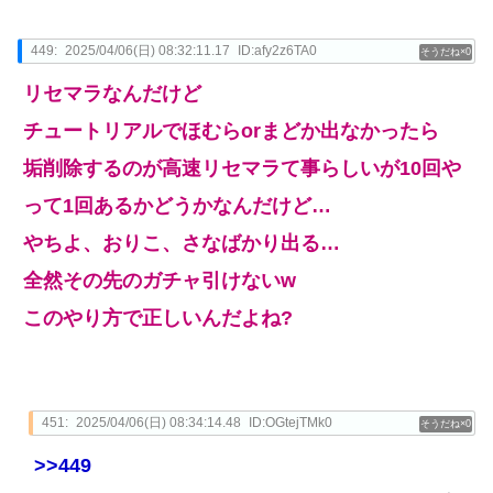
449:
2025/04/06(日) 08:32:11.17
ID:afy2z6TA0
0
リセマラなんだけど
チュートリアルでほむらorまどか出なかったら
垢削除するのが高速リセマラて事らしいが10回や
って1回あるかどうかなんだけど…
やちよ、おりこ、さなばかり出る…
全然その先のガチャ引けないw
このやり方で正しいんだよね?
451:
2025/04/06(日) 08:34:14.48
ID:OGtejTMk0
0
>>449