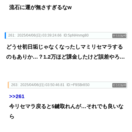
流石に運が無さすぎるなw
261:
2025/04/06(日) 03:39:24.66
ID:5pNHnmg80
0
どうせ初日垢じゃなくなったしマミリセマラする
のもありか…？1.2万ほど課金したけど誤差やろ…
263:
2025/04/06(日) 03:50:46.81
ID:+F9SBr8S0
0
>>261
今リセマラ戻ると5鍵取れんが…それでも良いな
ら