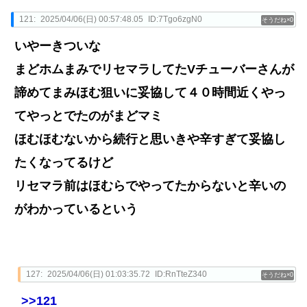
121:
2025/04/06(日) 00:57:48.05
ID:7Tgo6zgN0
0
いやーきついな
まどホムまみでリセマラしてたVチューバーさんが
諦めてまみほむ狙いに妥協して４０時間近くやっ
てやっとでたのがまどマミ
ほむほむないから続行と思いきや辛すぎて妥協し
たくなってるけど
リセマラ前はほむらでやってたからないと辛いの
がわかっているという
127:
2025/04/06(日) 01:03:35.72
ID:RnTteZ340
0
>>121