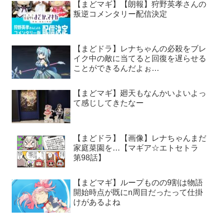
【まどマギ】【朗報】狩野英孝さんの
叛逆コメンタリー配信決定
【まどドラ】レナちゃんの必殺をブレ
イク中の敵に当てると回復を遅らせる
ことができるんだよぉ…
【まどマギ】廻天もなんかいよいよっ
て感じしてきたなー
【まどドラ】【画像】レナちゃんまだ
家庭菜園を…【マギア☆エトセトラ
第98話】
【まどマギ】ループものの9割は物語
開始時点が既にn周目だったって仕掛
けがあるよね