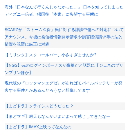
海外「日本なんて行くんじゃなかった…」 日本を知ってしまった
ディズニー信者、帰国後『本家』に失望する事態に
SCARZが「ストーム久保」氏に対する誹謗中傷への対応について
アナウンス。今後は発信者情報開示請求や損害賠償請求等の法的
措置を視野に厳正に対処
【ミリシタ】スクロールバー、小さすぎませんか?
【NGS】esのログインボーナスが豪華だと話題に【ジェネのプリ
ンプリンほか】
現代版の『ロックマンエグゼ』があればモバイルバッテリーが発
火する事件とかあるんだろうなと想像してます
【まどドラ】クライシスどうだった？
【まどマギ】廻天もなんかいよいよって感じしてきたなー
【まどドラ】IMAX上映ってなんなの