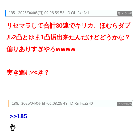
185:
2025/04/06(日) 02:06:59.53
ID:OHi3xdfvH
0
リセマラして合計30連でキリカ、ほむらダブ
ル2凸とゆま1凸垢出来たんだけどどうかな？
偏りありすぎやろwwww
突き進むべき？
188:
2025/04/06(日) 02:08:25.43
ID:RnTteZ340
0
>>185
👌