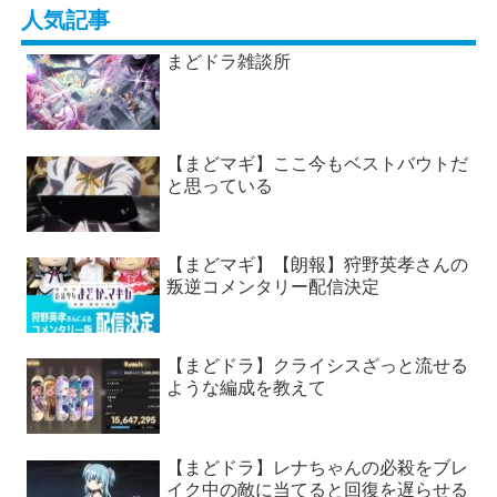
人気記事
まどドラ雑談所
【まどマギ】ここ今もベストバウトだ
と思っている
【まどマギ】【朗報】狩野英孝さんの
叛逆コメンタリー配信決定
【まどドラ】クライシスざっと流せる
ような編成を教えて
【まどドラ】レナちゃんの必殺をブレ
イク中の敵に当てると回復を遅らせる