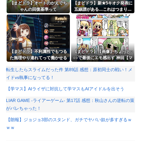
【まどドラ】オートのかえでち
【まどドラ】新★5キオク発表に
ゃんの回復基準って
五線譜がある…これはつまり…
【まどドラ】不利属性でもつる
【まどドラ】【画像】ちょっと○
た無理やり連れてって働かせる
○○で最後にエモ感出す 神回【マ
戦法は有効【タワー110階】
ギア☆エトセトラ 第94話】
転生したらスライムだった件 第89話 感想：原初同士の戦い！メ
イドvs執事になってる！
【学マス】AIライザに対抗して学マスもAIアイドルを出そう
LIAR GAME -ライアーゲーム- 第17話 感想：秋山さんの逆転の策
がバレちゃった！
【朗報】ジョジョ3部のスタンド、ガチでヤバい奴が多すぎるｗ
ｗｗ