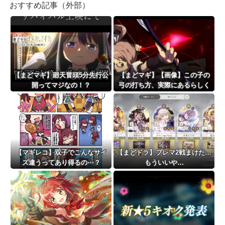
おすすめ記事（外部）
【まどマギ】廻天冒頭5分先行公
【まどマギ】【画像】この子の
開ってマジなの！？
弓の打ち方、実際にあるらしく
て胸熱
【マギレコ】双子でこんなサイ
【まどドラ】プレマ2戦まけた…
ズ違うってあり得るの⋯？
もういいや…