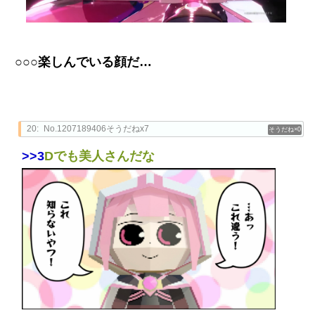
○○○楽しんでいる顔だ…
20:
No.1207189406そうだねx7
0
>>3
Dでも美人さんだな