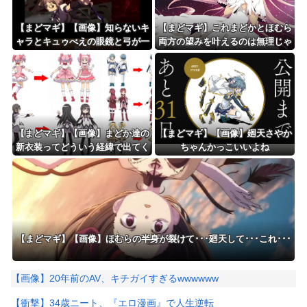
【まどマギ】【画像】知らないキ
【まどマギ】これまどかとほむら
ャラとキュゥべえの眼鏡と弓が一
両方の望みを叶えるのは無理じゃ
緒…
ない？
【まどマギ】【画像】まどか達の
【まどマギ】【画像】廻天さやか
新衣装ってどういう経緯で出てく
ちゃんかっこいいよね
るんだろうね
【まどマギ】【画像】ほむらの半身が裂けて･･･廻天して･･･これ･･･
【画像】20年前のAV、キチガイすぎるwwwwww
【衝撃】34歳ニート、『エロ漫画』で人生逆転