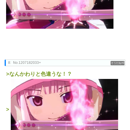
8:
No.1207182033+
0
>なんかわりと色違うな！？
>