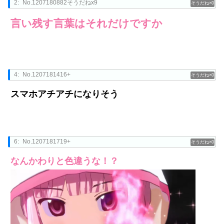
2:
No.1207180882そうだねx9
0
言い残す言葉はそれだけですか
4:
No.1207181416+
0
スマホアチアチになりそう
6:
No.1207181719+
0
なんかわりと色違うな！？