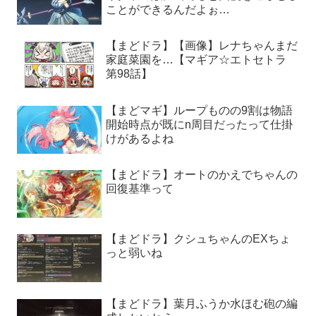
ことができるんだよぉ…
【まどドラ】【画像】レナちゃんまだ
家庭菜園を…【マギア☆エトセトラ
第98話】
【まどマギ】ループものの9割は物語
開始時点が既にn周目だったって仕掛
けがあるよね
【まどドラ】オートのかえでちゃんの
回復基準って
【まどドラ】クシュちゃんのEXちょ
っと弱いね
【まどドラ】葉月ふうか水ほむ砲の編