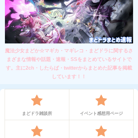
魔法少女まどか☆マギカ・マギレコ・まどドラに関するさ
まざまな情報や話題・速報・SSをまとめているサイトで
す。主に2ch・したらば・twitterからまとめた記事を掲載
しています！！
まどドラ雑談所
イベント感想用ページ