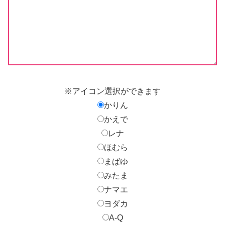
※アイコン選択ができます
かりん
かえで
レナ
ほむら
まばゆ
みたま
ナマエ
ヨダカ
A-Q