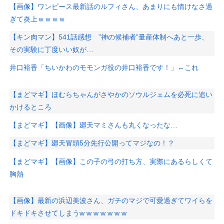
【画像】ワンピース最新話のルフィさん、あまりにも情けなさ過
ぎて炎上ｗｗｗｗ
【キン肉マン】541話感想 ”神の候補者”量産体制へあと一歩、
その実験に丁度いい奴が…
井口裕香「ちいかわのモモンガ役の井口裕香です！」←これ
【まどマギ】ほむらちゃんがさやかのソウルジェムを必死に追い
かけるところ
【まどマギ】【画像】廻天マミさんも丸くなったな…
【まどマギ】廻天冒頭5分先行公開ってマジなの！？
【まどマギ】【画像】この子の弓の打ち方、実際にあるらしくて
胸熱
【画像】最新の浜辺美波さん、ガチのマジで可愛過ぎてワイらを
ドキドキさせてしまうw w w w w w w