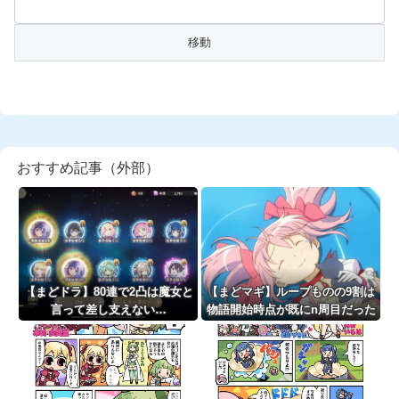
おすすめ記事（外部）
【まどドラ】80連で2凸は魔女と
【まどマギ】ループものの9割は
言って差し支えない…
物語開始時点が既にn周目だった
って仕掛けがあるよね