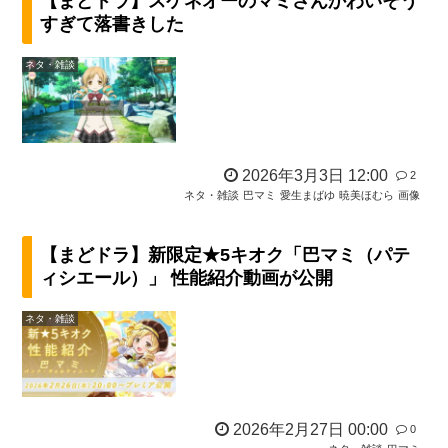
【まどドラ】スケネオーのマミさんかわいそう
すぎて落書きした
ネタ・雑談
2026年3月3日 12:00
2
ネタ・雑談
巴マミ
愛生まばゆ
暁美ほむら
画像
【まどドラ】新限定★5キオク「巴マミ（パテ
ィシエール）」 性能紹介動画が公開
ネタ・雑談
2026年2月27日 00:00
0