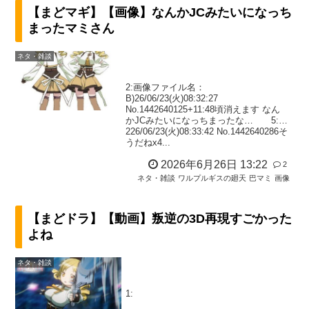
【まどマギ】【画像】なんかJCみたいになっち
まったマミさん
ネタ・雑談
2:画像ファイル名：
B)26/06/23(火)08:32:27
No.1442640125+11:48頃消えます なん
かJCみたいになっちまったな… 5:…
226/06/23(火)08:33:42 No.1442640286そ
うだねx4...
2026年6月26日 13:22
2
ネタ・雑談
ワルプルギスの廻天
巴マミ
画像
【まどドラ】【動画】叛逆の3D再現すごかった
よね
ネタ・雑談
1: