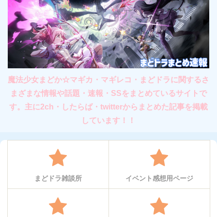
魔法少女まどか☆マギカ・マギレコ・まどドラに関するさ
まざまな情報や話題・速報・SSをまとめているサイトで
す。主に2ch・したらば・twitterからまとめた記事を掲載
しています！！
まどドラ雑談所
イベント感想用ページ