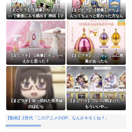
【まどドラ】【画像】ちょっと○
【まどドラ】【画像】やちよさ
○○で最後にエモ感出す 神回【マ
んってちょっと変わった方なん
ギア☆エトセトラ 第94話】
ですかね？【マギア☆エトセト
ラ 第93話】
【まどマギ】【画像】キュゥべ
【まどマギ】ソウルジェムに感
えかと思った？
覚があったら
【まどマギ】吹っ切れた世界線
【まどドラ】プレマ2戦まけた…
のほむら
もういいや…
【動画】Z世代「このアニメのOP、なんかキモくね？」
wwwwwwwwwwww