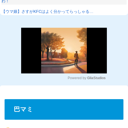
わ！
【ウマ娘】さすがKFCはよく分かってらっしゃる…
Powered by 
GliaStudios
M
u
t
e
巴マミ