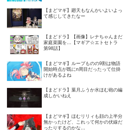
【まどマギ】廻天もなんかいよいよっ
て感じしてきたなー
【まどドラ】【画像】レナちゃんまだ
家庭菜園を…【マギア☆エトセトラ
第98話】
【まどマギ】ループものの9割は物語
開始時点が既にn周目だったって仕掛
けがあるよね
【まどドラ】葉月ふうか水ほむ砲の編
成しかいねえ
【まどマギ】ほむリリィも顔の上半分
無かったけど、これって何かの伏線だ
ったりするのかな…