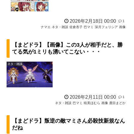
2026年2月18日 00:00
1
ナマエ
ネタ・雑談
佐倉杏子
巴マミ
深月フェリシア
画像
【まどドラ】【画像】この3人が相手だと、勝
てる気が1ミリも湧いてこない・・・
ネタ・雑談
2026年2月11日 00:00
1
ネタ・雑談
巴マミ
暁美ほむら
画像
鹿目まどか
【まどドラ】叛逆の敵マミさん必殺技新規なん
だね