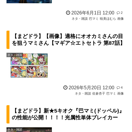
2026年6月1日 12:00
2
ネタ・雑談
巴マミ
暁美ほむら
画像
【まどドラ】【画像】適格にオオカミさんの目
を狙うマミさん【マギア☆エトセトラ 第87話】
ネタ・雑談
2026年5月20日 12:00
4
ネタ・雑談
佐倉杏子
巴マミ
画像
【まどドラ】新★5キオク『巴マミ(ドッペル)』
の性能が公開！！！！光属性単体ブレイカー
ネタ・雑談