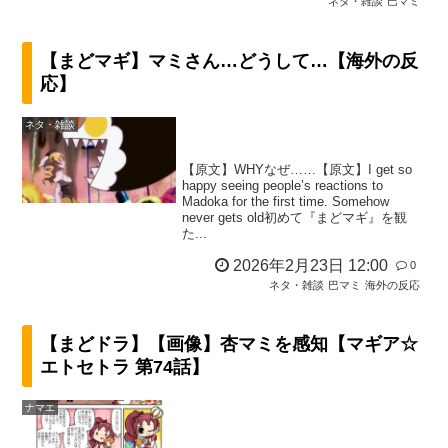
ネタ・雑談
巴マミ
【まどマギ】マミさん…どうして…【海外の反
応】
ネタ・雑談
【原文】WHYなぜ……【原文】I get so
happy seeing people’s reactions to
Madoka for the first time. Somehow
never gets old初めて『まどマギ』を観
た...
2026年2月23日 12:00
0
ネタ・雑談
巴マミ
海外の反応
【まどドラ】【画像】杏マミを感知【マギア☆
エトセトラ 第74話】
ナマエ