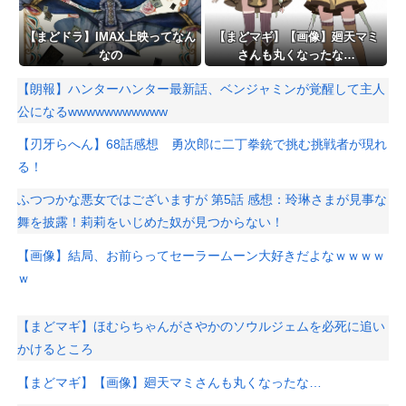
【まどドラ】IMAX上映ってなん
【まどマギ】【画像】廻天マミ
なの
さんも丸くなったな…
【朗報】ハンターハンター最新話、ベンジャミンが覚醒して主人
公になるwwwwwwwwwww
【刃牙らへん】68話感想 勇次郎に二丁拳銃で挑む挑戦者が現れ
る！
ふつつかな悪女ではございますが 第5話 感想：玲琳さまが見事な
舞を披露！莉莉をいじめた奴が見つからない！
【画像】結局、お前らってセーラームーン大好きだよなｗｗｗｗ
ｗ
【まどマギ】ほむらちゃんがさやかのソウルジェムを必死に追い
かけるところ
【まどマギ】【画像】廻天マミさんも丸くなったな…