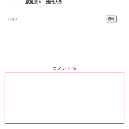
威風堂々 池田大作
通報
返信
コメント
※