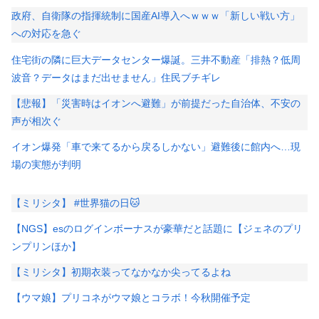
政府、自衛隊の指揮統制に国産AI導入へｗｗｗ「新しい戦い方」
への対応を急ぐ
住宅街の隣に巨大データセンター爆誕。三井不動産「排熱？低周
波音？データはまだ出せません」住民ブチギレ
【悲報】「災害時はイオンへ避難」が前提だった自治体、不安の
声が相次ぐ
イオン爆発「車で来てるから戻るしかない」避難後に館内へ…現
場の実態が判明
【ミリシタ】 #世界猫の日🐱
【NGS】esのログインボーナスが豪華だと話題に【ジェネのプリ
ンプリンほか】
【ミリシタ】初期衣装ってなかなか尖ってるよね
【ウマ娘】プリコネがウマ娘とコラボ！今秋開催予定