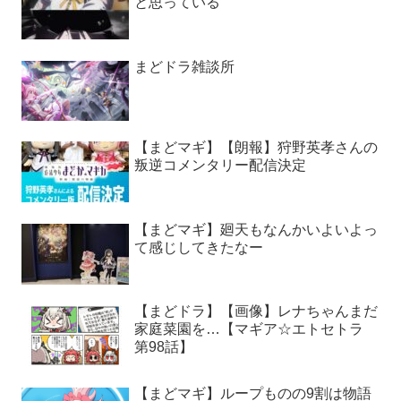
と思っている
まどドラ雑談所
【まどマギ】【朗報】狩野英孝さんの
叛逆コメンタリー配信決定
【まどマギ】廻天もなんかいよいよっ
て感じしてきたなー
【まどドラ】【画像】レナちゃんまだ
家庭菜園を…【マギア☆エトセトラ
第98話】
【まどマギ】ループものの9割は物語