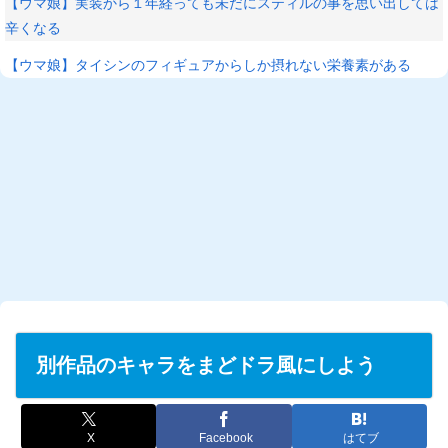
【ウマ娘】実装から１年経っても未だにスティルの事を思い出しては
辛くなる
【ウマ娘】タイシンのフィギュアからしか摂れない栄養素がある
L
/
U
o
n
a
m
d
u
e
t
d
e
:
2
4
.
1
4
%
別作品のキャラをまどドラ風にしよう
X
Facebook
はてブ