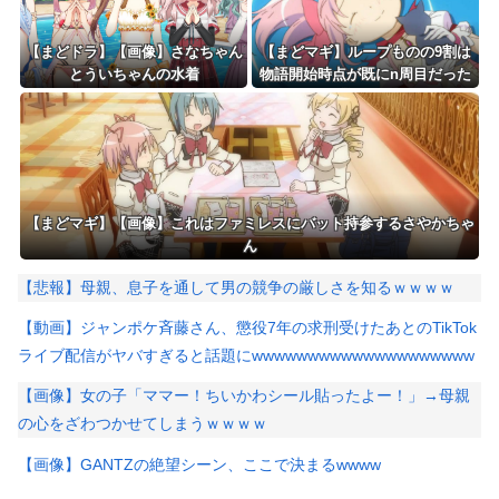
【まどドラ】【画像】さなちゃん
【まどマギ】ループものの9割は
とういちゃんの水着
物語開始時点が既にn周目だった
は……？？？？
って仕掛けがあるよね
【まどマギ】【画像】これはファミレスにバット持参するさやかちゃ
ん
【悲報】母親、息子を通して男の競争の厳しさを知るｗｗｗｗ
【動画】ジャンポケ斉藤さん、懲役7年の求刑受けたあとのTikTok
ライブ配信がヤバすぎると話題にwwwwwwwwwwwwwwwwwwww
【画像】女の子「ママー！ちいかわシール貼ったよー！」→母親
の心をざわつかせてしまうｗｗｗｗ
【画像】GANTZの絶望シーン、ここで決まるwwww