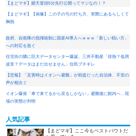
【まどマギ】廻天冒頭5分先行公開ってマジなの！？
【まどマギ】【画像】この子の弓の打ち方、実際にあるらしくて
胸熱
政府、自衛隊の指揮統制に国産AI導入へｗｗｗ「新しい戦い方」
への対応を急ぐ
住宅街の隣に巨大データセンター爆誕。三井不動産「排熱？低周
波音？データはまだ出せません」住民ブチギレ
【悲報】「災害時はイオンへ避難」が前提だった自治体、不安の
声が相次ぐ
イオン爆発「車で来てるから戻るしかない」避難後に館内へ…現
場の実態が判明
人気記事
【まどマギ】ここ今もベストバウトだ