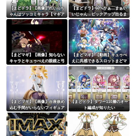
【まどドラ】【画像】れいらち
【まどドラ】60%かぁ…まぁい
ゃんはツッコミキャラ【マギア
いじゃん→ピックアップ出るま
☆エトセトラ 第96話】
で継続です！→！？！？
【まどマギ】【画像】知らない
【まどマギ】【動画】キュゥべ
キャラとキュゥべえの眼鏡と弓
えに共感できるスロットまどマ
が一緒…
ギ
【まどマギ】【画像】台座嵌め
【まどドラ】タワー110層のオー
込む手間がいらないフィギュア
ト編成が知りたい
っていいなと思うこの頃