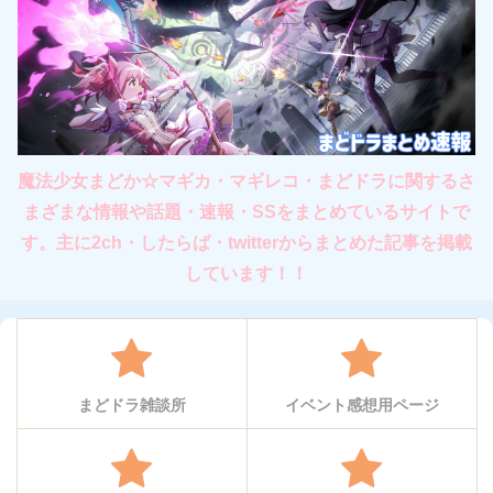
魔法少女まどか☆マギカ・マギレコ・まどドラに関するさ
まざまな情報や話題・速報・SSをまとめているサイトで
す。主に2ch・したらば・twitterからまとめた記事を掲載
しています！！
まどドラ雑談所
イベント感想用ページ