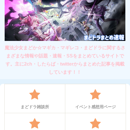
魔法少女まどか☆マギカ・マギレコ・まどドラに関するさ
まざまな情報や話題・速報・SSをまとめているサイトで
す。主に2ch・したらば・twitterからまとめた記事を掲載
しています！！
まどドラ雑談所
イベント感想用ページ