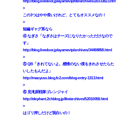
http://blog.livedoor.jp/ayamevip/lite/archives/20333823.html
>‌
この3つはやや長いけれど、とてもオススメなの！‌
>‌
短編ギャグ系なら‌
④ なぎさ「なぎさはチーズになりたかっただけなので
す」‌
http://blog.livedoor.jp/ayamevip/archives/34498858.html‌
>‌
⑤ QB「きれてないよ。感情のない僕をきれさせたらた
いしたもんだよ」‌
http://maoyuss.blog.fc2.com/blog-entry-1313.html‌
>‌
⑥ 見滝原戦隊ゴレンジャイ‌
http://elephant.2chblog.jp/lite/archives/52010059.html‌
>‌
はゴリ押しだけど面白いの！‌