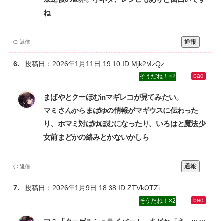
ね
通報
返信
投稿日：
2026年1月11日 19:10
ID:Mjk2MzQz
2
まばやとクーほむinマギレコが見てみたい。‌
マミさんからまばゆの情報がマギウスに伝わった
り、ホマミ対ばゆほむになったり、いろはと魔法少
女前まどかの絡みとかないかしら
通報
返信
投稿日：
2026年1月9日 18:38
ID:ZTVkOTZi
2