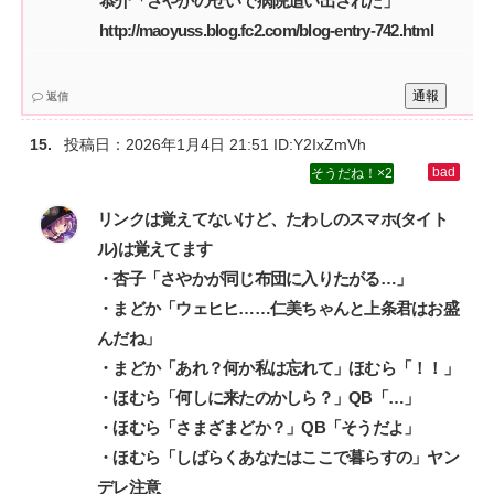
恭介「さやかのせいで病院追い出された」‌
http://maoyuss.blog.fc2.com/blog-entry-742.html
通報
返信
投稿日：
2026年1月4日 21:51
ID:Y2IxZmVh
2
リンクは覚えてないけど、たわしのスマホ(タイト
ル)は覚えてます‌
・杏子「さやかが同じ布団に入りたがる…」‌
・まどか「ウェヒヒ……仁美ちゃんと上条君はお盛
んだね」‌
・まどか「あれ？何か私は忘れて」ほむら「！！」‌
・ほむら「何しに来たのかしら？」QB「…」‌
・ほむら「さまざまどか？」QB「そうだよ」‌
・ほむら「しばらくあなたはここで暮らすの」ヤン
デレ注意‌