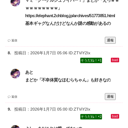
マミ「クーゲルシュライバー！」まどか「えっｗｗ
ｗｗｗｗｗｗｗｗ」‌
https://elephant.2chblog.jp/archives/51773851.html‌
基本ギャグなんだけどなんか謎の感動があるの
通報
返信
投稿日：
2026年1月7日 05:06
ID:ZTViY2Ix
1
あと‌
まどか「不幸体質なほむらちゃん」も好きなの
通報
返信
投稿日：
2026年1月7日 05:00
ID:ZTViY2Ix
2