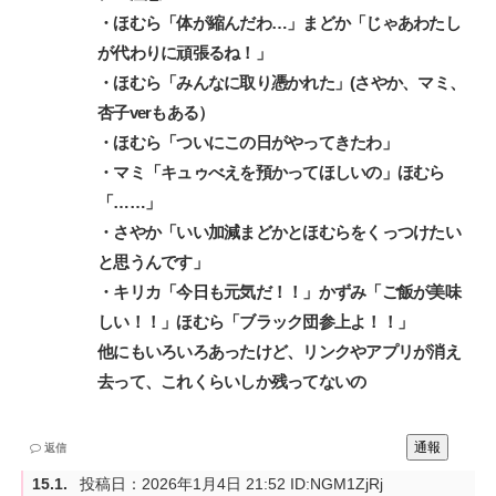
・ほむら「体が縮んだわ…」まどか「じゃあわたし
が代わりに頑張るね！」‌
・ほむら「みんなに取り憑かれた」(さやか、マミ、
杏子verもある）‌
・ほむら「ついにこの日がやってきたわ」‌
・マミ「キュゥべえを預かってほしいの」ほむら
「……」‌
・さやか「いい加減まどかとほむらをくっつけたい
と思うんです」‌
・キリカ「今日も元気だ！！」かずみ「ご飯が美味
しい！！」ほむら「ブラック団参上よ！！」‌
他にもいろいろあったけど、リンクやアプリが消え
去って、これくらいしか残ってないの
通報
返信
投稿日：
2026年1月4日 21:52
ID:NGM1ZjRj