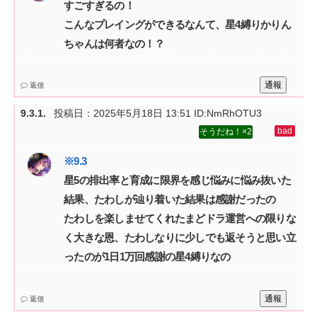
すごすぎるの！‌
こんなプレイングができるなんて、星4縛りかりん
ちゃんは何者なの！？
通報
返信
投稿日：
2025年5月18日 13:51
ID:NmRhOTU3
2
星5の排出率と育成に限界を感じ悩みに悩み抜いた
結果、たわしが辿り着いた結果は感謝だったの‌
たわしを楽しませてくれたまどドラ運営への限りな
く大きな恩、たわしなりに少しでも返そうと思い立
ったのが1日1万回感謝の星4縛りなの
通報
返信