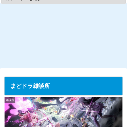
L
/
U
o
n
a
m
d
u
e
t
d
e
:
2
6
.
5
6
%
まどドラ雑談所
雑談所