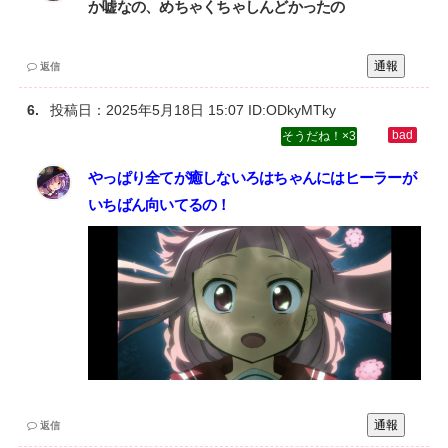
か嘘なの、めちゃくちゃしんどかったの
通報
返信
投稿日：
2025年5月18日 15:07
ID:ODkyMTky
3
やっぱり全てが癒しないろはちゃんにはヒーラーが
いちばん向いてるの！
通報
返信