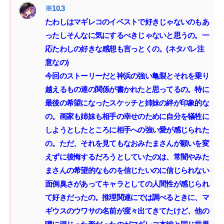
たわしはマギレコのイベストで好きじゃないのもあ
ったしそんなに気にするべきじゃないと思うの。一
応たわしの好きな感想も言っとくの。(ネタバレ注
意なの)‌
今回のストーリーだと神浜の強い亀裂とそれを乗り
越えるもの達の関係が書かれたと思ってるの。特に
最後の希望になったスケッチと姉妹の絆が印象的な
の。画家も姉妹も相手の幸せのために自分を犠牲に
しようとしたところに相手への強い愛が感じられた
の。ただ、それを見てもなおみたまさんが願いを変
えずに後悔するだろうとしていたのは、常闇やみた
まさんの希望的なものを信じたいのに信じられない
面倒臭さがあってキャラとしての人間性が感じられ
て好きだったの。推理関連にでは調べるときに、マ
ギウスのウワサの名前が度々出てきてたけど、他の