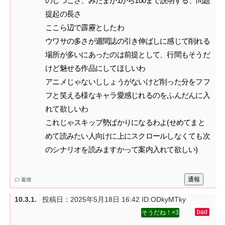
のしつこさ、みたまが1から100まで説明する、問題
提起の長さ‌
ここら辺で霹靂としたわ‌
ウワサの多さが週間誌の引き伸ばしに感じて削れる
場所が多いにあったのは前提として、行間もそうだ
けど魅せる作品にしてほしいわ‌
アニメじゃないししょうがないけど削った分をフフ
フと笑える様なキャラ愛感じれるのをふんだんに入
れて欲しいわ‌
これじゃスキップ勢ばかりになるわよ(せめてまと
めて読みたい人向けに上にスクロールしなくても次
のシナリオを読みますかって案内入れて欲しい)
通報
返信
投稿日：
2025年5月18日 16:42
ID:ODkyMTky
3