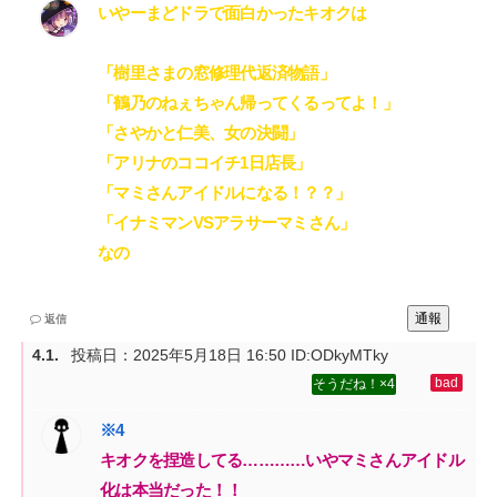
いやーまどドラで面白かったキオクは‌
「樹里さまの窓修理代返済物語」‌
「鶴乃のねぇちゃん帰ってくるってよ！」‌
「さやかと仁美、女の決闘」‌
「アリナのココイチ1日店長」‌
「マミさんアイドルになる！？？」‌
「イナミマンVSアラサーマミさん」‌
なの
通報
返信
投稿日：
2025年5月18日 16:50
ID:ODkyMTky
4
キオクを捏造してる…………いやマミさんアイドル
化は本当だった！！