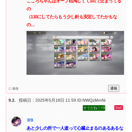
こころちゃんはオーブ枯渇してて101で止まってる
の‌
（110にしてたらもう少し針も安定してたかもな
の…
通報
返信
投稿日：
2025年5月18日 11:59
ID:NWQzMmNi
3
あと少しの所で一人逝って心臓止まるのあるあるな