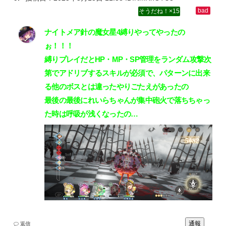
15
ナイトメア針の魔女星4縛りやってやったの
ぉ！！！‌
縛りプレイだとHP・MP・SP管理をランダム攻撃次
第でアドリブするスキルが必須で、パターンに出来
る他のボスとは違ったやりごたえがあったの‌
最後の最後にれいらちゃんが集中砲火で落ちちゃっ
た時は呼吸が浅くなったの…
通報
返信