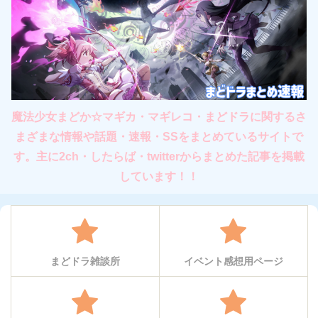
魔法少女まどか☆マギカ・マギレコ・まどドラに関するさ
まざまな情報や話題・速報・SSをまとめているサイトで
す。主に2ch・したらば・twitterからまとめた記事を掲載
しています！！
まどドラ雑談所
イベント感想用ページ