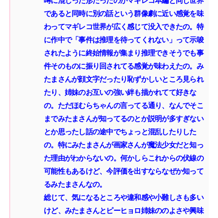
噂に混じった形だったのがマギレコ本編と同じ世界
であると同時に別の話という群像劇に近い感覚を味
わってマギレコ世界が広く感じて没入できたの。特
に作中で「事件は推理を待ってくれない」って示唆
されたように終始情報が集まり推理できそうでも事
件そのものに振り回されてる感覚が味わえたの。み
たまさんが顔文字だったり恥ずかしいところ見られ
たり、姉妹のお互いの強い絆も描かれてて好きな
の。ただほむらちゃんの言ってる通り、なんでそこ
までみたまさんが知ってるのとか説明が多すぎない
とか思ったし話の途中でちょっと混乱したりした
の。特にみたまさんが画家さんが魔法少女だと知っ
た理由がわからないの。何かしらこれからの伏線の
可能性もあるけど、今評価を出すならなぜか知って
るみたまさんなの。‌
総じて、気になるところや違和感や小難しさも多い
けど、みたまさんとピーヒョロ姉妹ののよさや興味