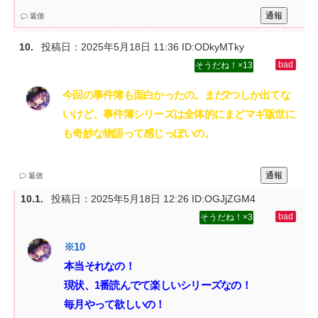
通報
返信
投稿日：
2025年5月18日 11:36
ID:ODkyMTky
13
今回の事件簿も面白かったの。まだ2つしか出てな
いけど、事件簿シリーズは全体的にまどマギ版世に
も奇妙な物語って感じっぽいの。
通報
返信
投稿日：
2025年5月18日 12:26
ID:OGJjZGM4
3
本当それなの！‌
現状、1番読んでて楽しいシリーズなの！‌
毎月やって欲しいの！