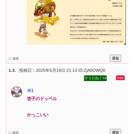
通報
返信
投稿日：
2025年5月18日 21:13
ID:ZjA0OWQ0
4
杏子のドッペル‌
かっこいい
通報
返信