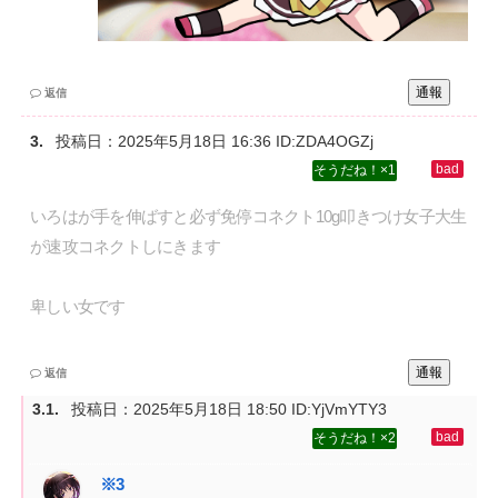
通報
返信
投稿日：
2025年5月18日 16:36
ID:ZDA4OGZj
1
いろはが手を伸ばすと必ず免停コネクト10g叩きつけ女子大生
が速攻コネクトしにきます‌
卑しい女です
通報
返信
投稿日：
2025年5月18日 18:50
ID:YjVmYTY3
2