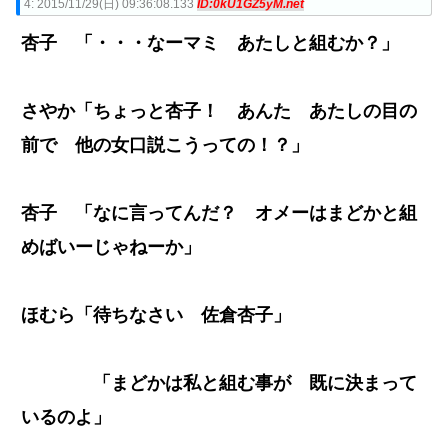
4:
2015/11/29(日) 09:36:08.133
ID:0kU1GZ5yM.net
杏子 「・・・なーマミ あたしと組むか？」
さやか「ちょっと杏子！ あんた あたしの目の
前で 他の女口説こうっての！？」
杏子 「なに言ってんだ？ オメーはまどかと組
めばいーじゃねーか」
ほむら「待ちなさい 佐倉杏子」
「まどかは私と組む事が 既に決まって
いるのよ」