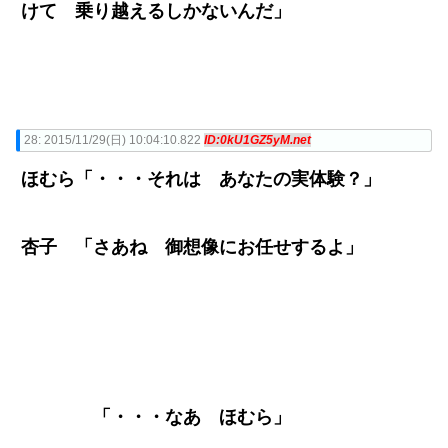
けて 乗り越えるしかないんだ」
28:
2015/11/29(日) 10:04:10.822
ID:0kU1GZ5yM.net
ほむら「・・・それは あなたの実体験？」
杏子 「さあね 御想像にお任せするよ」
「・・・なあ ほむら」