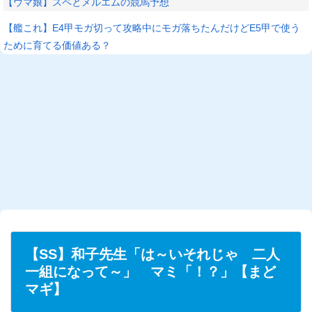
【ウマ娘】スペとメルエムの競馬予想
【艦これ】E4甲モガ切って攻略中にモガ落ちたんだけどE5甲で使う
ために育てる価値ある？
【SS】和子先生「は～いそれじゃ 二人
一組になって～」 マミ「！？」【まど
マギ】