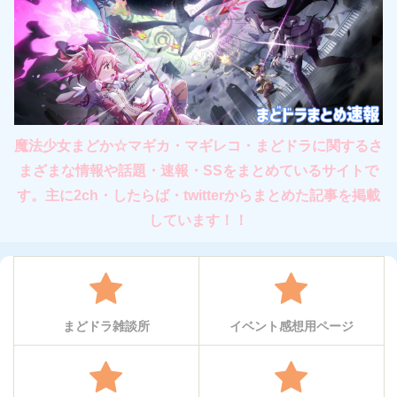
魔法少女まどか☆マギカ・マギレコ・まどドラに関するさ
まざまな情報や話題・速報・SSをまとめているサイトで
す。主に2ch・したらば・twitterからまとめた記事を掲載
しています！！
まどドラ雑談所
イベント感想用ページ