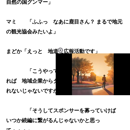
自然の国グンマー」
マミ 「ふふっ なあに鹿目さん？ まるで地元
の観光協会みたいよ」
まどか「えっと 地道な広報活動です」
「こうやって地元の良さをアピールして
れば 地域企業からタイアップ企画が来るかもし
れないじゃないですか」
L
o
/
U
a
n
「そうしてスポンサーを募っていけば
d
m
e
u
d
いつか続編に繋がるんじゃないかと思っ
t
:
e
2