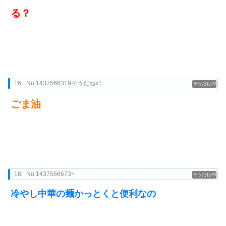
る？
16:
No.1437566319そうだねx1
0
ごま油
18:
No.1437566673+
0
冷やし中華の麺かっとくと便利なの