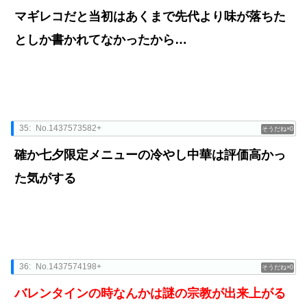
マギレコだと当初はあくまで先代より味が落ちた
としか書かれてなかったから…
35:
No.1437573582+
0
確か七夕限定メニューの冷やし中華は評価高かっ
た気がする
36:
No.1437574198+
0
バレンタインの時なんかは謎の宗教が出来上がる