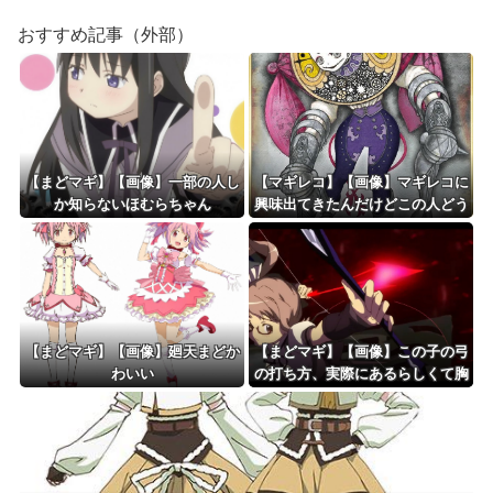
おすすめ記事（外部）
【まどマギ】【画像】一部の人し
【マギレコ】【画像】マギレコに
か知らないほむらちゃん
興味出てきたんだけどこの人どう
いう人なの
【まどマギ】【画像】廻天まどか
【まどマギ】【画像】この子の弓
わいい
の打ち方、実際にあるらしくて胸
熱