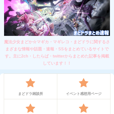
魔法少女まどか☆マギカ・マギレコ・まどドラに関するさ
まざまな情報や話題・速報・SSをまとめているサイトで
す。主に2ch・したらば・twitterからまとめた記事を掲載
しています！！
まどドラ雑談所
イベント感想用ページ