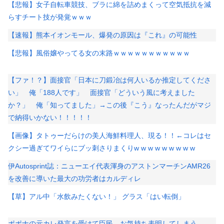
【悲報】女子自転車競技、ブラに綿を詰めまくって空気抵抗を減
らすチート技が発覚ｗｗｗ
【速報】熊本イオンモール、爆発の原因は『これ』の可能性
【悲報】風俗嬢やってる女の末路ｗｗｗｗｗｗｗｗｗｗｗ
【ファ！？】面接官「日本に刀鍛冶は何人いるか推定してくださ
い」 俺「188人です」 面接官「どういう風に考えました
か？」 俺「知ってました」→この後『こう』なったんだがマジ
で納得いかない！！！！！
【画像】タトゥーだらけの美人海鮮料理人、現る！！←コレはセ
クシー過ぎてワイらにブッ刺さりまくりw w w w w w w w w
伊Autosprint誌：ニューエイ代表渾身のアストンマーチンAMR26
を改善に導いた最大の功労者はカルディレ
【草】アル中「水飲みたくない！」 グラス「はい転倒」
ポポナの元カレ発言を受けて臣民、お気持ち表明してしまう