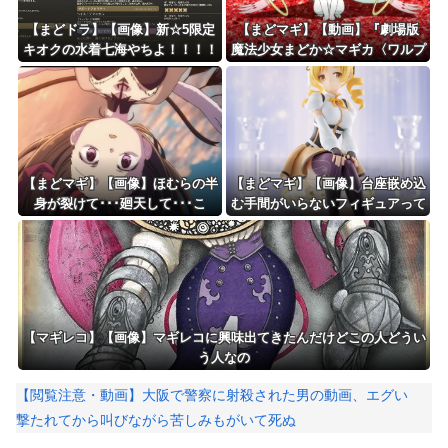
【まどドラ】【画像】新☆5限定
【まどマギ】【動画】『劇場版
キオクの水着七海やちよ！！！！
魔法少女まどか☆マギカ〈ワルプ
水全体ブレイカー
ルギスの廻天〉』本予告が公
開！！！！
【まどマギ】【画像】ほむらの半
【まどマギ】【画像】台座嵌め込
身が裂けて･･･廻天して･･･こ
む手間がいらないフィギュアって
れ･･･
いいなと思うこの頃
【マギレコ】【画像】マギレコに興味出てきたんだけどこの人どうい
う人なの
【閲覧注意・動画】大阪で警察に射殺された男の動画、エグい
撃たれてから叫びながら苦しみもがいて死ぬ