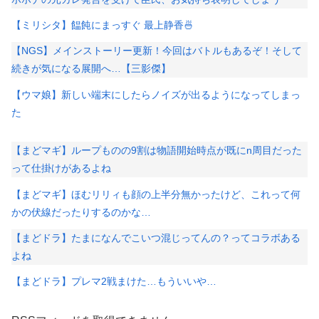
【ミリシタ】饂飩にまっすぐ 最上静香🍜
【NGS】メインストーリー更新！今回はバトルもあるぞ！そして
続きが気になる展開へ…【三影傑】
【ウマ娘】新しい端末にしたらノイズが出るようになってしまっ
た
【まどマギ】ループものの9割は物語開始時点が既にn周目だった
って仕掛けがあるよね
【まどマギ】ほむリリィも顔の上半分無かったけど、これって何
かの伏線だったりするのかな…
【まどドラ】たまになんでこいつ混じってんの？ってコラボある
よね
【まどドラ】プレマ2戦まけた…もういいや…