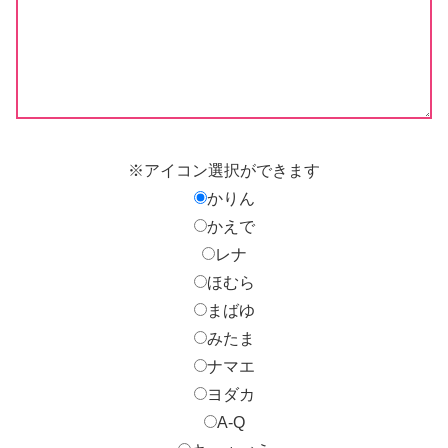
※アイコン選択ができます
かりん
かえで
レナ
ほむら
まばゆ
みたま
ナマエ
ヨダカ
A-Q