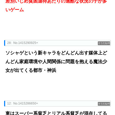
差別いじめ貧困虐待あたりの過酷な状況の子が多
いゲーム
28:
No.1415290925+
0
ソシャゲという新キャラをどんどん出す媒体上ど
んどん家庭環境や人間関係に問題を抱える魔法少
女が出てくる都市・神浜
12:
No.1415286650+
0
東はスーパー系貧乏とリアル系貧乏が混在してる