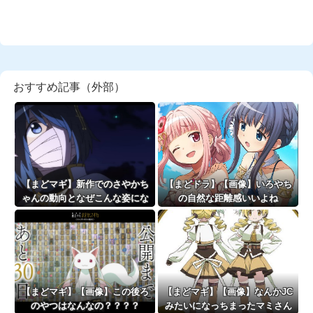
おすすめ記事（外部）
【まどマギ】新作でのさやかち
【まどドラ】【画像】いろやち
ゃんの動向となぜこんな姿にな
の自然な距離感いいよね
っているのかが気になる
【まどマギ】【画像】この後ろ
【まどマギ】【画像】なんかJC
のやつはなんなの？？？？
みたいになっちまったマミさん