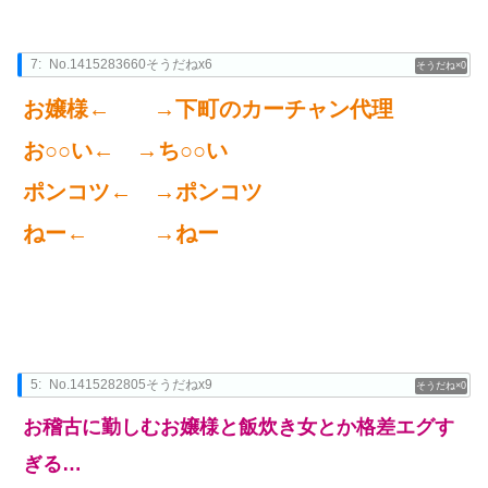
7:
No.1415283660そうだねx6
0
お嬢様← →下町のカーチャン代理
お○○い← →ち○○い
ポンコツ← →ポンコツ
ねー← →ねー
5:
No.1415282805そうだねx9
0
お稽古に勤しむお嬢様と飯炊き女とか格差エグす
ぎる…