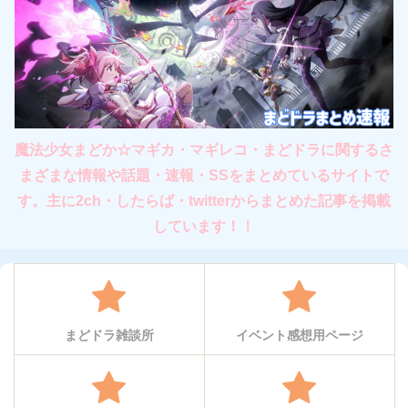
魔法少女まどか☆マギカ・マギレコ・まどドラに関するさ
まざまな情報や話題・速報・SSをまとめているサイトで
す。主に2ch・したらば・twitterからまとめた記事を掲載
しています！！
まどドラ雑談所
イベント感想用ページ