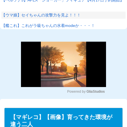
【ウマ娘】セイちゃんの攻撃力を見よ！！！
【艦これ】これがラ級ちゃんの水着modeか・・・！
Powered by 
GliaStudios
M
u
t
【マギレコ】【画像】育ってきた環境が
e
違う二人