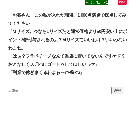
1
「お客さん！この私が入れた珈琲、1,000点満点で採点してみ
てください！」‌
「Mサイズ。今ならLサイズだと通常価格より50円安い上にポ
イント3倍付与されるのよ？Mサイズでいいわけ？いいわない
わよね」‌
「はぁ？フラペチーノなんて当店に置いてないんですケド？
おとなしくス〇バにゴートゥしてほしいワケ」‌
「副業で稼ぎまくるわよぉ～👉😄👈」
通報
返信