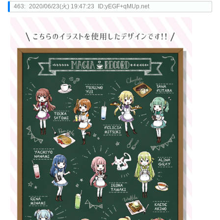
463:
2020/06/23(火) 19:47:23
ID:yEGF+qMUp.net