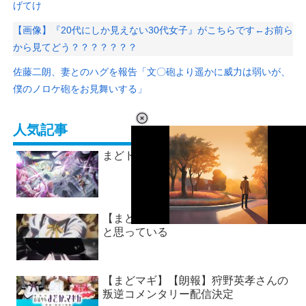
げてけ
【画像】『20代にしか見えない30代女子』がこちらです←お前ら
から見てどう？？？？？？？
佐藤二朗、妻とのハグを報告「文〇砲より遥かに威力は弱いが、
僕のノロケ砲をお見舞いする」
人気記事
まどドラ雑談所
【まどマギ】ここ今もベストバウトだ
L
と思っている
o
/
U
a
n
d
m
e
u
d
【まどマギ】【朗報】狩野英孝さんの
t
:
e
叛逆コメンタリー配信決定
2