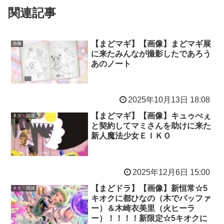
関連記事
【まどマギ】【画像】まどマギ展
画像
に来たみんなが撮影したであろう
あのノート
2025年10月13日 18:08
【まどマギ】【画像】キュゥべぇ
ネタ・雑談
と契約してマミさんを助けに来た
新人魔法少女ＥＩＫＯ
2025年12月6日 15:00
【まどドラ】【画像】新恒常☆5
ネタ・雑談
キオクに都ひなの（木でバッファ
ー）＆木崎衣美里（火ヒーラ
ー）！！！！新限定☆5キオクに