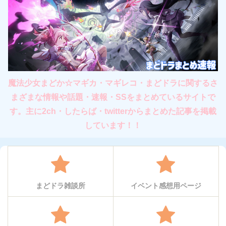
魔法少女まどか☆マギカ・マギレコ・まどドラに関するさ
まざまな情報や話題・速報・SSをまとめているサイトで
す。主に2ch・したらば・twitterからまとめた記事を掲載
しています！！
まどドラ雑談所
イベント感想用ページ