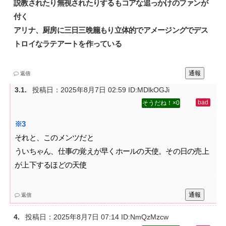
説教されたり無視されたりするもコアな追っかけのファンが
付く‌
アリナ、厨房に三日三晩籠もり立体的でアメージングでデス
トロイなラテアートを作っている
通報
返信
投稿日：
2025年8月7日 02:59
ID:MDlkOGJi
0
それと、このメンツだと‌
ういちゃん、仕事の覚えが早くホールの天使。その日の売上
が上下するほどの天使
通報
返信
投稿日：
2025年8月7日 07:14
ID:NmQzMzcw