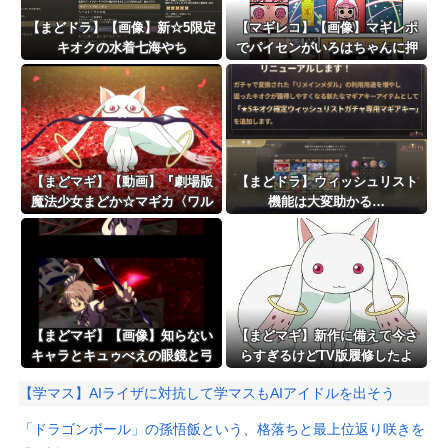
【まどドラ】【画像】新☆5限定
【マギレコ】【画像】マギレポ
キオクの水着七海やち
でパイセンがいろはちゃんに押
よ！！！！水全体ブレイカー
し倒される回探してるんだけど
【まどマギ】【動画】『劇場版
【まどドラ】ウィッシュリスト
魔法少女まどか☆マギカ〈ワル
機能は大変助かる…
プルギスの廻天〉』本予告が公
開！！！！
【まどマギ】【画像】知らない
【まどマギ】新作に備えて今さ
キャラとキュゥべえの眼鏡と弓
らすぎるけどTV版履修したよ
が一緒…
【学マス】AIライザに対抗して学マスもAIアイドルを出そう
「ドラゴンボール」の孫悟飯という、格落ちと最上位返り咲きを