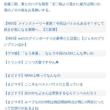
佐藤二朗、妻とのハグを報告「文〇砲より遥かに威力は弱いが、
僕のノロケ砲をお見舞いする」
【NGS】メインストーリー更新！今回はバトルもあるぞ！そして
続きが気になる展開へ…【三影傑】
【NGS】esのログインボーナスが豪華だと話題に【ジェネのプリ
ンプリンほか】
【ウマ娘】「もう来週」 なんで今回のLOHこんな早いの
【ミリシタ】ごっつ大阪ですやん🐙
【まどドラ】IMAX上映ってなんなの
【まどマギ】ここ今もベストバウトだと思っている
【まどドラ】次のやちよさんは実装するならドッペルだろう
【まどマギ】ループものの9割は物語開始時点が既にn周目だった
って仕掛けがあるよね