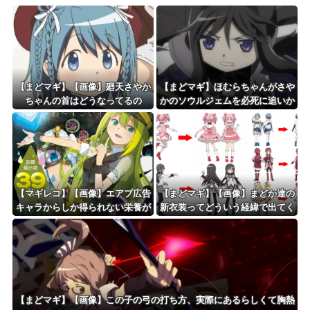
【まどマギ】【画像】廻天さやか
【まどマギ】ほむらちゃんがさや
ちゃんの首はどうなってるの
かのソウルジェムを必死に追いか
けるところ
【マギレコ】【画像】エアプ広告
【まどマギ】【画像】まどか達の
キャラからしか得られない栄養が
新衣装ってどういう経緯で出てく
ある
るんだろうね
【まどマギ】【画像】この子の弓の打ち方、実際にあるらしくて胸熱