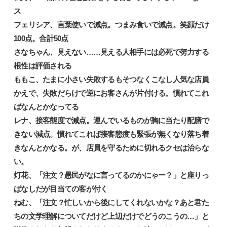
ス‌
フェリシア、言葉使いで減点。つまみ食いで減点。笑顔だけ
100点。合計50点‌
さなちゃん、見えない……見える人相手には必死で努力する
根性は評価される‌
ももこ、たまに小さい失敗するもそつなくこなし人気な店員‌
かえで、失敗だらけで逆にお客さんが片付ける。慣れてこれ
ばなんとかなってる‌
レナ、接客態度で減点。運んでいるものが胸に当たり配膳で
きない減点。慣れてこれば接客態度も緊張が無くなり落ち着
きなんとかなる。が、店員を守るために切れるクセは治らな
い。‌
灯花、「注文？愚民がなに言ってるのかにゃー？」と座りっ
ぱなしだが目当ての客が付く‌
ねむ、「注文？忙しいから後にしてくれないかな？あと君た
ちの文学理解についてだけど上辺だけでどうのこうの…」と