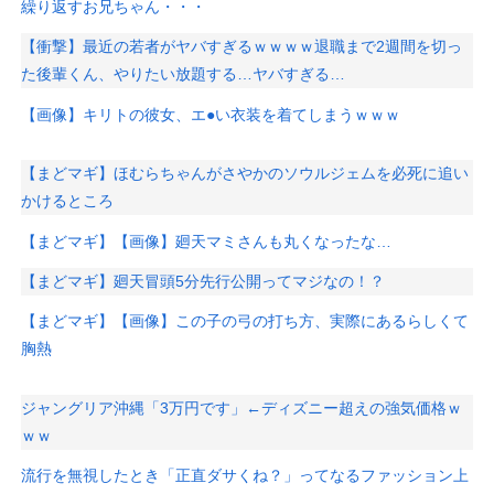
繰り返すお兄ちゃん・・・
【衝撃】最近の若者がヤバすぎるｗｗｗｗ退職まで2週間を切っ
た後輩くん、やりたい放題する…ヤバすぎる…
【画像】キリトの彼女、エ●い衣装を着てしまうｗｗｗ
【まどマギ】ほむらちゃんがさやかのソウルジェムを必死に追い
かけるところ
【まどマギ】【画像】廻天マミさんも丸くなったな…
【まどマギ】廻天冒頭5分先行公開ってマジなの！？
【まどマギ】【画像】この子の弓の打ち方、実際にあるらしくて
胸熱
ジャングリア沖縄「3万円です」←ディズニー超えの強気価格ｗ
ｗｗ
流行を無視したとき「正直ダサくね？」ってなるファッション上