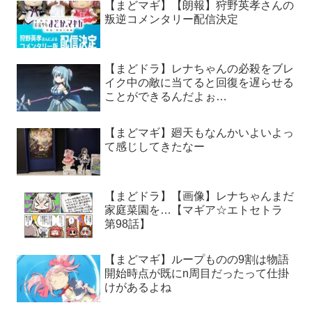
【まどマギ】【朗報】狩野英孝さんの
叛逆コメンタリー配信決定
【まどドラ】レナちゃんの必殺をブレ
イク中の敵に当てると回復を遅らせる
ことができるんだよぉ…
【まどマギ】廻天もなんかいよいよっ
て感じしてきたなー
【まどドラ】【画像】レナちゃんまだ
家庭菜園を…【マギア☆エトセトラ
第98話】
【まどマギ】ループものの9割は物語
開始時点が既にn周目だったって仕掛
けがあるよね