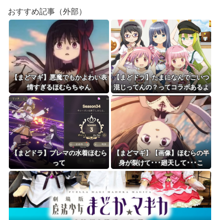
おすすめ記事（外部）
【まどマギ】悪魔でもかよわい表
【まどドラ】たまになんでこいつ
情すぎるほむらちゃん
混じってんの？ってコラボあるよ
ね
【まどドラ】プレマの水着ほむら
【まどマギ】【画像】ほむらの半
って
身が裂けて･･･廻天して･･･こ
れ･･･