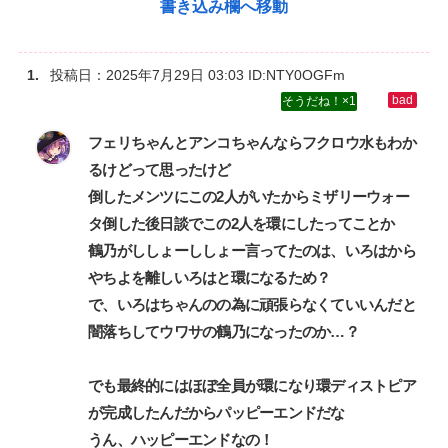
書き込み欄へ移動
投稿日：
2025年7月29日 03:03
ID:NTY0OGFm
1
フェリちゃんとアンコちゃんならフクロウ水もわか
るけどって思ったけど‌
倒したメンツにこの2人がいたからミザリーウォー
タ倒した後日談でこの2人を環にしたってことか‌
鶴乃がししょーししょー言ってたのは、いろはから
やちよを離しいろはと環になるため？‌
で、いろはちゃんのの為に頑張らなくていいんだと
闇落ちしてウワサの鶴乃になったのか…？‌
でも最終的にはほぼ全員が環になり環ディストピア
が完成したんだからパッピーエンドだな‌
うん、ハッピーエンドなの！