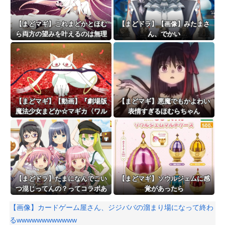
【まどマギ】これまどかとほむ
【まどドラ】【画像】みたまさ
ら両方の望みを叶えるのは無理
ん、でかい
じゃない？
【まどマギ】【動画】『劇場版
【まどマギ】悪魔でもかよわい
魔法少女まどか☆マギカ〈ワル
表情すぎるほむらちゃん
プルギスの廻天〉』本予告が公
開！！！！
【まどドラ】たまになんでこい
【まどマギ】ソウルジェムに感
つ混じってんの？ってコラボあ
覚があったら
るよね
【画像】カードゲーム屋さん、ジジババの溜まり場になって終わ
るwwwwwwwwwwww