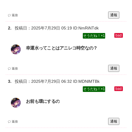
通報
返信
投稿日：
2025年7月29日 05:19
ID:NmRiNTdk
1
幸運水ってことはアニレコ時空なの？
通報
返信
投稿日：
2025年7月29日 06:32
ID:MDNlMTBk
1
お前も環にするの
通報
返信