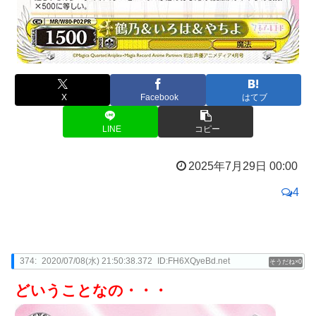
X
Facebook
はてブ
LINE
コピー
2025年7月29日 00:00
4
374:
2020/07/08(水) 21:50:38.372
ID:FH6XQyeBd.net
0
どいうことなの・・・