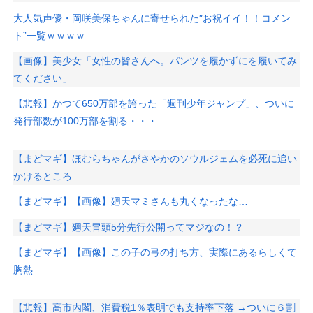
大人気声優・岡咲美保ちゃんに寄せられた″お祝イイ！！コメン
ト”一覧ｗｗｗｗ
【画像】美少女「女性の皆さんへ。パンツを履かずにを履いてみ
てください」
【悲報】かつて650万部を誇った「週刊少年ジャンプ」、ついに
発行部数が100万部を割る・・・
【まどマギ】ほむらちゃんがさやかのソウルジェムを必死に追い
かけるところ
【まどマギ】【画像】廻天マミさんも丸くなったな…
【まどマギ】廻天冒頭5分先行公開ってマジなの！？
【まどマギ】【画像】この子の弓の打ち方、実際にあるらしくて
胸熱
【悲報】高市内閣、消費税1％表明でも支持率下落 →ついに６割