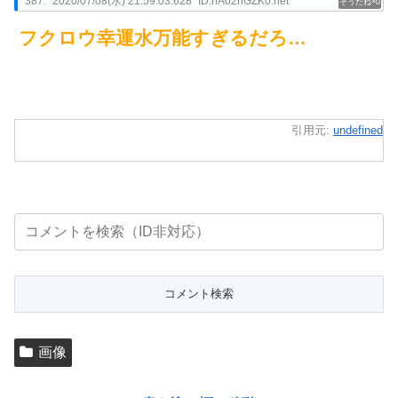
387:
2020/07/08(水) 21:59:03.628
ID:hAo2hGZK0.net
0
フクロウ幸運水万能すぎるだろ…
引用元:
undefined
画像