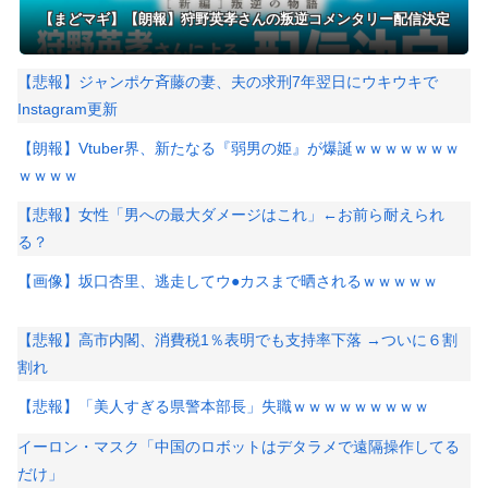
【まどマギ】【朗報】狩野英孝さんの叛逆コメンタリー配信決定
【悲報】ジャンポケ斉藤の妻、夫の求刑7年翌日にウキウキで
Instagram更新
【朗報】Vtuber界、新たなる『弱男の姫』が爆誕ｗｗｗｗｗｗｗ
ｗｗｗｗ
【悲報】女性「男への最大ダメージはこれ」←お前ら耐えられ
る？
【画像】坂口杏里、逃走してウ●カスまで晒されるｗｗｗｗｗ
【悲報】高市内閣、消費税1％表明でも支持率下落 →ついに６割
割れ
【悲報】「美人すぎる県警本部長」失職ｗｗｗｗｗｗｗｗｗ
イーロン・マスク「中国のロボットはデタラメで遠隔操作してる
だけ」