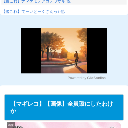
【艦これ】ナマケモノアガノウサギ 他
【艦これ】てーいとーくさんっ♪ 他
Powered by 
GliaStudios
M
u
t
【マギレコ】【画像】全員環にしたわけ
e
か
画像