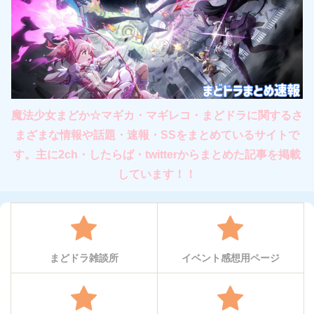
魔法少女まどか☆マギカ・マギレコ・まどドラに関するさ
まざまな情報や話題・速報・SSをまとめているサイトで
す。主に2ch・したらば・twitterからまとめた記事を掲載
しています！！
まどドラ雑談所
イベント感想用ページ