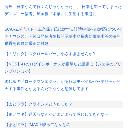
海外「日本なんて行くんじゃなかった…」 日本を知ってしまった
ディズニー信者、帰国後『本家』に失望する事態に
SCARZが「ストーム久保」氏に対する誹謗中傷への対応について
アナウンス。今後は発信者情報開示請求や損害賠償請求等の法的
措置を視野に厳正に対処
【ミリシタ】スクロールバー、小さすぎませんか?
【NGS】esのログインボーナスが豪華だと話題に【ジェネのプリ
ンプリンほか】
現代版の『ロックマンエグゼ』があればモバイルバッテリーが発
火する事件とかあるんだろうなと想像してます
【まどドラ】クライシスどうだった？
【まどマギ】廻天もなんかいよいよって感じしてきたなー
【まどドラ】IMAX上映ってなんなの