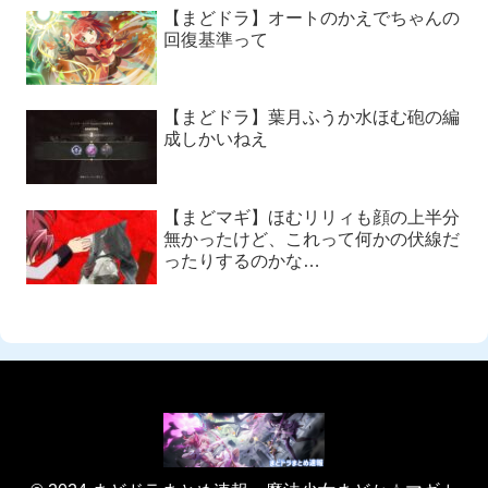
【まどドラ】オートのかえでちゃんの
回復基準って
【まどドラ】葉月ふうか水ほむ砲の編
成しかいねえ
【まどマギ】ほむリリィも顔の上半分
無かったけど、これって何かの伏線だ
ったりするのかな…