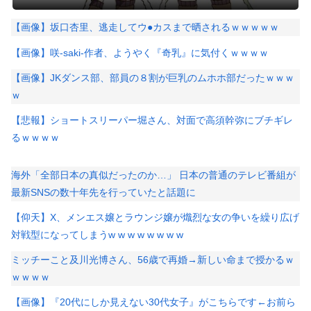
【画像】坂口杏里、逃走してウ●カスまで晒されるｗｗｗｗｗ
【画像】咲-saki-作者、ようやく『奇乳』に気付くｗｗｗｗ
【画像】JKダンス部、部員の８割が巨乳のムホホ部だったｗｗｗ
ｗ
【悲報】ショートスリーパー堀さん、対面で高須幹弥にブチギレ
るｗｗｗｗ
海外「全部日本の真似だったのか…」 日本の普通のテレビ番組が
最新SNSの数十年先を行っていたと話題に
【仰天】X、メンエス嬢とラウンジ嬢が熾烈な女の争いを繰り広げ
対戦型になってしまうw w w w w w w w
ミッチーこと及川光博さん、56歳で再婚→新しい命まで授かるｗ
ｗｗｗｗ
【画像】『20代にしか見えない30代女子』がこちらです←お前ら