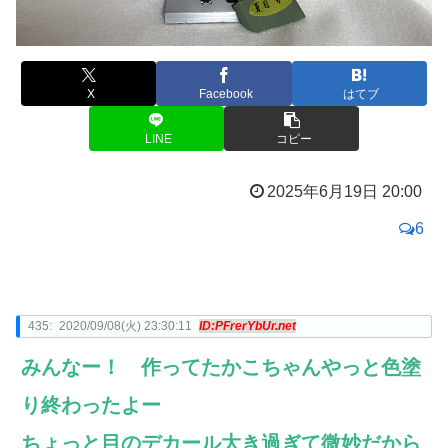
X
Facebook
はてブ
LINE
コピー
2025年6月19日 20:00
6
435:
2020/09/08(火) 23:30:11
ID:PFrerYbUr.net
みんなー！ 作ってたかこちゃんやっと色塗
り終わったよー
ちょっと目のデカール大き過ぎて微妙だから