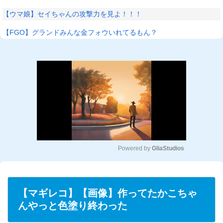
【ウマ娘】セイちゃんの攻撃力を見よ！！！
【FGO】グランドみんな金フォウいれてるもん？
Powered by 
GliaStudios
M
u
t
【マギレコ】【画像】作ってたかこちゃ
e
んやっと色塗り終わった