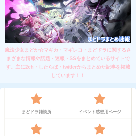
魔法少女まどか☆マギカ・マギレコ・まどドラに関するさ
まざまな情報や話題・速報・SSをまとめているサイトで
す。主に2ch・したらば・twitterからまとめた記事を掲載
しています！！
まどドラ雑談所
イベント感想用ページ