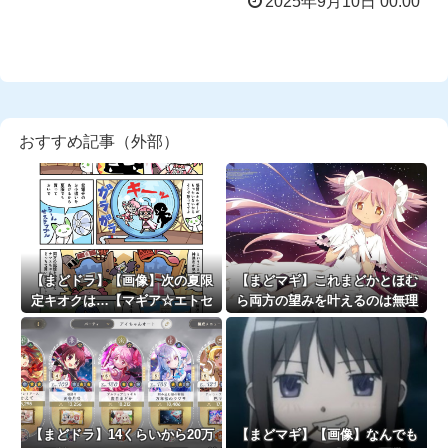
2025年9月10日 00:00
おすすめ記事（外部）
【まどドラ】【画像】次の夏限
【まどマギ】これまどかとほむ
定キオクは…【マギア☆エトセ
ら両方の望みを叶えるのは無理
トラ 第92話】
じゃない？
【まどドラ】14くらいから20万
【まどマギ】【画像】なんでも