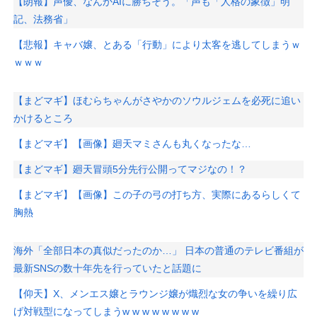
【朗報】声優、なんかAIに勝ちそう。「声も「人格の象徴」明
記、法務省」
【悲報】キャバ嬢、とある「行動」により太客を逃してしまうｗ
ｗｗｗ
【まどマギ】ほむらちゃんがさやかのソウルジェムを必死に追い
かけるところ
【まどマギ】【画像】廻天マミさんも丸くなったな…
【まどマギ】廻天冒頭5分先行公開ってマジなの！？
【まどマギ】【画像】この子の弓の打ち方、実際にあるらしくて
胸熱
海外「全部日本の真似だったのか…」 日本の普通のテレビ番組が
最新SNSの数十年先を行っていたと話題に
【仰天】X、メンエス嬢とラウンジ嬢が熾烈な女の争いを繰り広
げ対戦型になってしまうw w w w w w w w