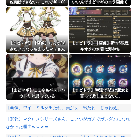
も貢献できない←これで40～60
いいんでまどマギのコラ画像く
万くらい
ださい
【まどマギ】【画像】なんかJC
【まどドラ】【画像】新☆5限定
みたいになっちまったマミさん
キオクの水着七海やち
よ！！！！水全体ブレイカー
【まどマギ】ここ今もベストバ
【まどドラ】80連で2凸は魔女と
ウトだと思っている
言って差し支えない…
【画像】ワイ「ミルク出たね」美少女「出たね、じゃねえ」
【悲報】マクロスシリーズさん、こいつがガチでガンダムになれ
なかった理由ｗｗｗｗ