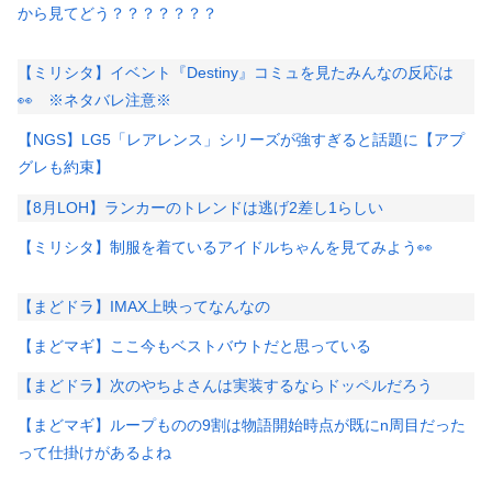
から見てどう？？？？？？？
【ミリシタ】イベント『Destiny』コミュを見たみんなの反応は
👀 ※ネタバレ注意※
【NGS】LG5「レアレンス」シリーズが強すぎると話題に【アプ
グレも約束】
【8月LOH】ランカーのトレンドは逃げ2差し1らしい
【ミリシタ】制服を着ているアイドルちゃんを見てみよう👀
【まどドラ】IMAX上映ってなんなの
【まどマギ】ここ今もベストバウトだと思っている
【まどドラ】次のやちよさんは実装するならドッペルだろう
【まどマギ】ループものの9割は物語開始時点が既にn周目だった
って仕掛けがあるよね