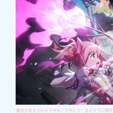
魔法少女まどか☆マギカ・マギレコ・まどドラに関する