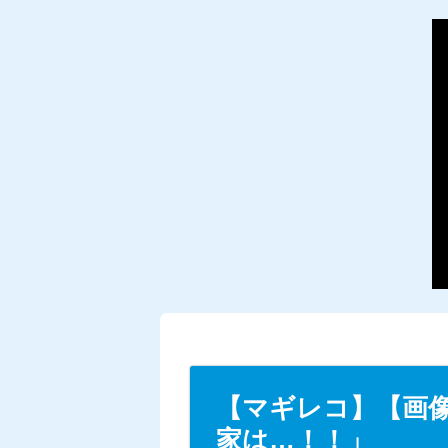
【マギレコ】【画
家は…！！」