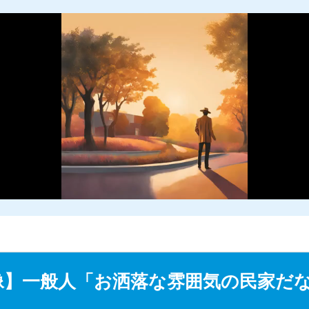
M
u
像】一般人「お洒落な雰囲気の民家だ
t
e