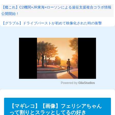
【艦これ】C2機関×JR東海×ローソンによる遠征支援複合コラボ情報
公開開始！
【グラブル】ドライブバーストが初めて映像化された時の衝撃
Powered by 
GliaStudios
M
u
t
【マギレコ】【画像】フェリシアちゃん
e
って割りとスラッとしてるの好き