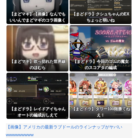
【まどマギ】【画像】なんでも
【まどドラ】クシュちゃんのEX
いいんでまどマギのコラ画像く
ちょっと弱いね
ださい
【まどマギ】吹っ切れた世界線
【まどドラ】今回のゴムの魔女
のほむら
のスコアタの編成
【まどドラ】レイドアイちゃん
【まどドラ】タワー100階勝てね
オートの編成おしえて
え！
【画像】アメリカの最新ラブドールのラインナップがヤバい
wwwwwwwww