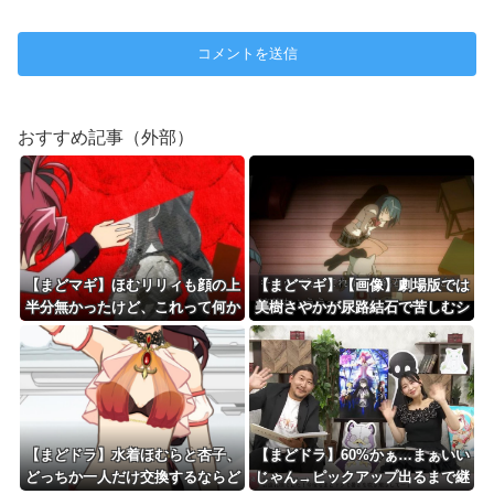
おすすめ記事（外部）
【まどマギ】ほむリリィも顔の上
【まどマギ】【画像】劇場版では
半分無かったけど、これって何か
美樹さやかが尿路結石で苦しむシ
の伏線だったりするのかな…
ーンが追加されたってホントです
か？
【まどドラ】水着ほむらと杏子、
【まどドラ】60%かぁ…まぁいい
どっちか一人だけ交換するならど
じゃん→ピックアップ出るまで継