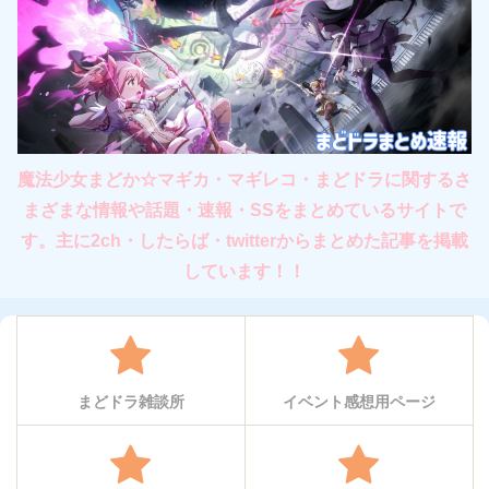
魔法少女まどか☆マギカ・マギレコ・まどドラに関するさ
まざまな情報や話題・速報・SSをまとめているサイトで
す。主に2ch・したらば・twitterからまとめた記事を掲載
しています！！
まどドラ雑談所
イベント感想用ページ