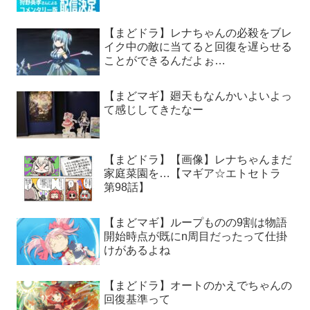
【まどドラ】レナちゃんの必殺をブレ
イク中の敵に当てると回復を遅らせる
ことができるんだよぉ…
【まどマギ】廻天もなんかいよいよっ
て感じしてきたなー
【まどドラ】【画像】レナちゃんまだ
家庭菜園を…【マギア☆エトセトラ
第98話】
【まどマギ】ループものの9割は物語
開始時点が既にn周目だったって仕掛
けがあるよね
【まどドラ】オートのかえでちゃんの
回復基準って