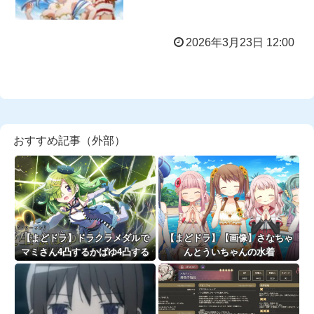
2026年3月23日 12:00
おすすめ記事（外部）
【まどドラ】ドラクラメダルで
【まどドラ】【画像】さなちゃ
マミさん4凸するかばゆ4凸する
んとういちゃんの水着
か待機するか迷う
は……？？？？