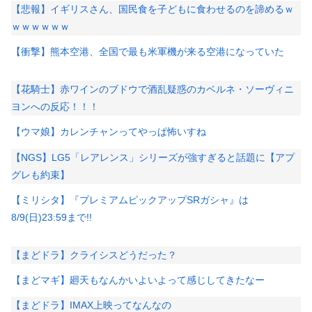
【悲報】イギリスさん、国民食を子どもに食わせるのを諦めるｗ
ｗｗｗｗｗｗ
【衝撃】熊本空港、全国で最も米軍機が来る空港になっていた
【花騎士】赤ワインのブドウで酒乱疑惑のカベルネ・ソーヴィニ
ヨンへの反応！！！
【ウマ娘】カレンチャンってやっぱ怖いすね
【NGS】LG5「レアレンス」シリーズが強すぎると話題に【アプ
グレも約束】
【ミリシタ】『プレミアムピックアップSRガシャ』は
8/9(日)23:59まで!!
【まどドラ】クライシスどうだった？
【まどマギ】廻天もなんかいよいよって感じしてきたなー
【まどドラ】IMAX上映ってなんなの