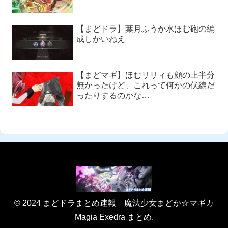
【まどドラ】葉月ふうか水ほむ砲の編
成しかいねえ
【まどマギ】ほむリリィも顔の上半分
無かったけど、これって何かの伏線だ
ったりするのかな…
© 2024 まどドラまとめ速報 魔法少女まどか☆マギカ
Magia Exedra まとめ.