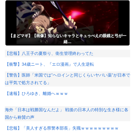
っちがいいの
続です！→！？！？
【まどマギ】【画像】知らないキャラとキュゥべえの眼鏡と弓が一
緒…
【悲報】八王子の夏祭り、衛生管理終わってた
【衝撃】34歳ニート、『エロ漫画』で人生逆転
【警告】医師「米国では”ヘロインと同じくらいヤバい薬”が日本で
は平気で処方されてる」
【速報】ひろゆき、離婚へｗｗｗ
海外「日本は戦勝国なんだよ」 戦後の日本人の特別な生き様に各
国から称賛の声
【悲報】「美人すぎる県警本部長」失職ｗｗｗｗｗｗｗｗｗ