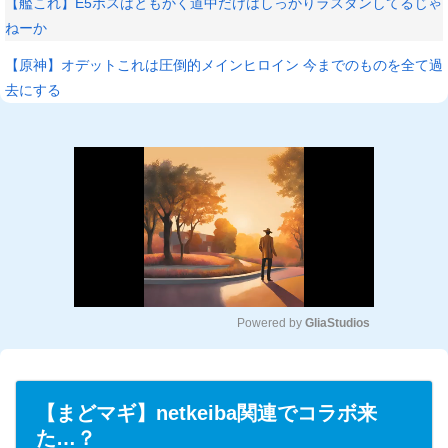
【艦これ】E5ボスはともかく道中だけはしっかりラスダンしてるじゃ
ねーか
【原神】オデットこれは圧倒的メインヒロイン 今までのものを全て過
去にする
Powered by 
GliaStudios
M
u
t
【まどマギ】netkeiba関連でコラボ来
e
た…？