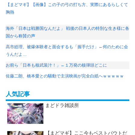
【まどマギ】【画像】この子の弓の打ち方、実際にあるらしくて
胸熱
海外「日本は戦勝国なんだよ」 戦後の日本人の特別な生き様に各
国から称賛の声
高市総理、被爆体験者と面会するも「握手だけ」←何のために会
うんだよ…
お前ら「日本も核武装汁！」←１万発の核弾頭どこに
佐藤二朗、橋本愛との騒動で主演映画が完全白紙へｗｗｗｗｗ
人気記事
まどドラ雑談所
【まどマギ】ここ今もベストバウトだ