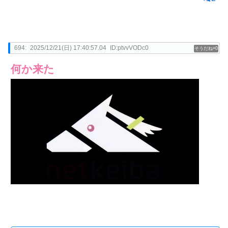
694:
2025/12/21(日) 17:40:57.04
ID:ptvvVODc0
0
何か来た