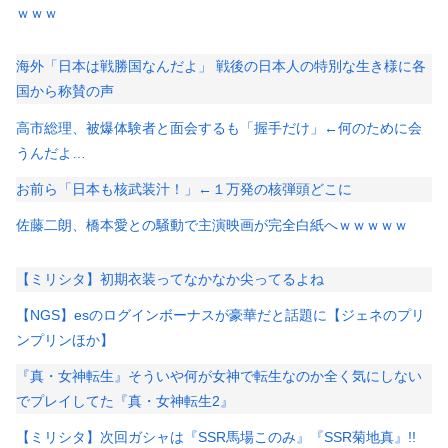
ｗｗｗ
海外「日本は戦勝国なんだよ」 戦後の日本人の特別な生き様に各
国から称賛の声
高市総理、被爆体験者と面会するも「握手だけ」←何のために会
うんだよ…
お前ら「日本も核武装汁！」←１万発の核弾頭どこに
佐藤二朗、橋本愛との騒動で主演映画が完全白紙へｗｗｗｗｗ
【ミリシタ】初期衣装ってなかなか尖ってるよね
【NGS】esのログインボーナスが豪華だと話題に【ジェネのプリ
ンプリンほか】
『真・女神転生』そういや何が女神で転生なのか全く気にしない
でプレイしてた『真・女神転生2』
【ミリシタ】次回ガシャは『SSR馬場このみ』『SSR菊地真』!!