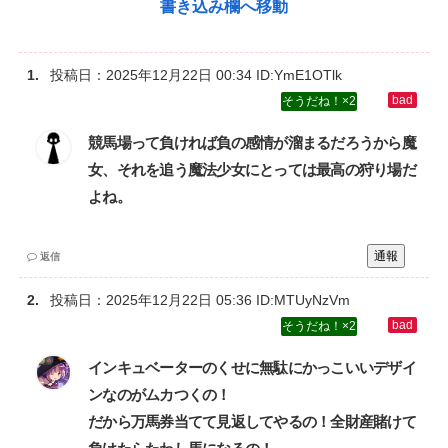
書き込み欄へ移動
投稿日：
2025年12月22日 00:34
ID:YmE1OTlk
2
競馬場って負ければ負の感情が溜まるだろうから魔
女、それを追う魔法少女にとっては最高の狩り場だ
よね。
通報
返信
投稿日：
2025年12月22日 05:36
ID:MTUyNzVm
2
インキュベーターのくせに無駄にかっこいいデザイ
ンなのがムカつくの！‌
だから万馬券当てて見返してやるの！全財産賭けて