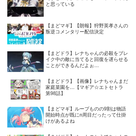
と思っている
【まどマギ】【朗報】狩野英孝さんの
叛逆コメンタリー配信決定
【まどドラ】レナちゃんの必殺をブレ
イク中の敵に当てると回復を遅らせる
ことができるんだよぉ…
【まどドラ】【画像】レナちゃんまだ
家庭菜園を…【マギア☆エトセトラ
第98話】
【まどマギ】ループものの9割は物語
開始時点が既にn周目だったって仕掛
けがあるよね