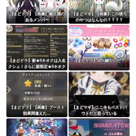
【まどドラ】【画像】威圧感の
【まどマギ】【画像】この後ろ
あるメンバー
のやつはなんなの？？？？
【まどドラ】新★5キオクは入名
【まどドラ】50%鍵引いた？
クシュ！さらに新限定★5キオク
に叛逆マミ＆さやか！！！！
【まどドラ】【画像】ブースト
【まどマギ】ここ今もベストバ
効果間違えた…
ウトだと思っている