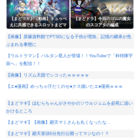
【まどマギ】【動画】キュゥべ
【まどドラ】今回のゴムの魔女
えに共感できるスロットまどマ
のスコアタの編成
ギ
【画像】原爆資料館でPTSDになる子供が増加。記憶の継承が危
ぶまれる事態に
【ウルトラマン】バルタン星人が登場！！YouTubeで「科特隊宇
宙へ」を配信！！
【画像】リズム天国でシコったｗｗｗｗｗ
【エ●漫画】めっちゃ汗だくのセ●クス描いたエ●漫画ｗｗｗ
【まどマギ】ほむらちゃんがさやかのソウルジェムを必死に追い
かけるところ
【まどマギ】【画像】廻天マミさんも丸くなったな…
【まどマギ】廻天冒頭5分先行公開ってマジなの！？