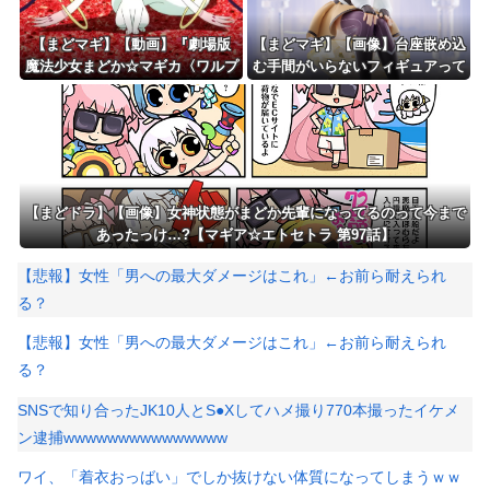
【まどマギ】【動画】『劇場版
【まどマギ】【画像】台座嵌め込
魔法少女まどか☆マギカ〈ワルプ
む手間がいらないフィギュアって
ルギスの廻天〉』本予告が公
いいなと思うこの頃
開！！！！
【まどドラ】【画像】女神状態がまどか先輩になってるのって今まで
あったっけ…?【マギア☆エトセトラ 第97話】
【悲報】女性「男への最大ダメージはこれ」←お前ら耐えられ
る？
【悲報】女性「男への最大ダメージはこれ」←お前ら耐えられ
る？
SNSで知り合ったJK10人とS●Xしてハメ撮り770本撮ったイケメ
ン逮捕wwwwwwwwwwwwwww
ワイ、「着衣おっばい」でしか抜けない体質になってしまうｗｗ