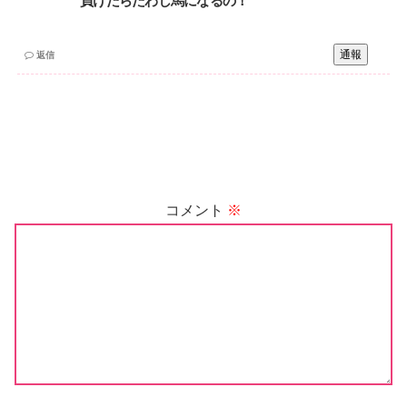
負けたらたわし馬になるの！
通報
返信
コメント
※