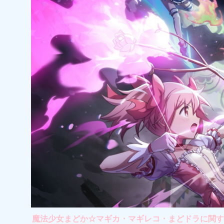
魔法少女まどか☆マギカ・マギレコ・まどドラに関する