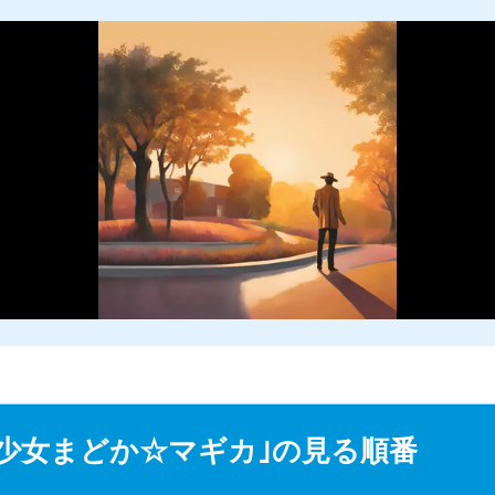
M
u
少女まどか☆マギカ｣の見る順番
t
e