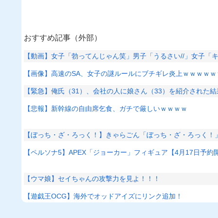
おすすめ記事（外部）
【動画】女子「勃ってんじゃん笑」男子「うるさい//」女子「
【画像】高速のSA、女子の謎ルールにブチギレ炎上ｗｗｗｗｗ
【緊急】俺氏（31）、会社の人に娘さん（33）を紹介された
【悲報】新幹線の自由席乞食、ガチで厳しいｗｗｗｗ
【ぼっち・ざ・ろっく！】きゃらごん「ぼっち・ざ・ろっく！
【ペルソナ5】APEX「ジョーカー」フィギュア【4月17日予約
【ウマ娘】セイちゃんの攻撃力を見よ！！！
【遊戯王OCG】海外でオッドアイズにリンク追加！