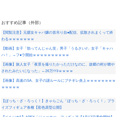
おすすめ記事（外部）
【閲覧注意】元臆女キャバ嬢の首吊り自●配信、拡散されまくって終
わるｗｗｗｗｗｗｗ
【動画】女子「勃ってんじゃん笑」男子「うるさい//」女子「キャハ
ハ！」→フ●ラ開始ｗｗｗｗｗｗｗｗｗｗ
【画像】旅人女子「夜景を撮りたかっただけなのに、故郷の村が燃や
されたみたいになった」←26万ｲｲﾈｗｗｗｗ
【画像】高速のSA、女子の謎ルールにブチギレ炎上ｗｗｗｗｗｗｗｗ
ｗｗｗｗｗ
【ぼっち・ざ・ろっく！】きゃらごん「ぼっち・ざ・ろっく！」プラ
イズフィギュア各種【彩色原型公開】
【ペルソナ5】APEX「ジョーカー」フィギュア【4月17日予約開始】