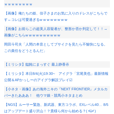
ｗｗｗｗｗｗｗｗ
【画像】俺たちの姫、佳子さまのお気に入りのドレスがこちらで
す←コレは可愛過ぎるw w w w w w w w
【画像】お前らこの超美人容疑者が、整形か否か判定して！！→
画像がこちらw w w w w w w w w w
岡田斗司夫「人間の本音としてブサイクを見たら不愉快になる。
この責任をどうとるんだ」
【ミリシタ】饂飩にまっすぐ 最上静香🍜
【ミリシタ】本日8/4(火)19:30~ アイグラ「宮尾美也」最新情報
公開＆APかっしーのアイグラ解説プレイ☑
【小ネタ・画像】あの海外ニキの『NEXT FRONTIER』メタルカ
バーきたあああ！ 他ウマ娘・競馬小ネタまとめ
【NGS】ルーサー緊急、新武器、東方コラボ、EXレベル40… 8/5
はアップデート盛り沢山！？貴様ら何から始める？( •᷄ὤ•᷅ )