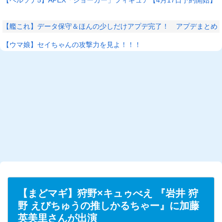
【艦これ】データ保守＆ほんの少しだけアプデ完了！ アプデまとめ
【ウマ娘】セイちゃんの攻撃力を見よ！！！
L
/
U
o
n
a
m
d
u
e
t
d
e
:
2
6
.
5
6
%
【まどマギ】狩野×キュゥべえ 『岩井 狩
野 えびちゅうの推しかるちゃー』に加藤
英美里さんが出演