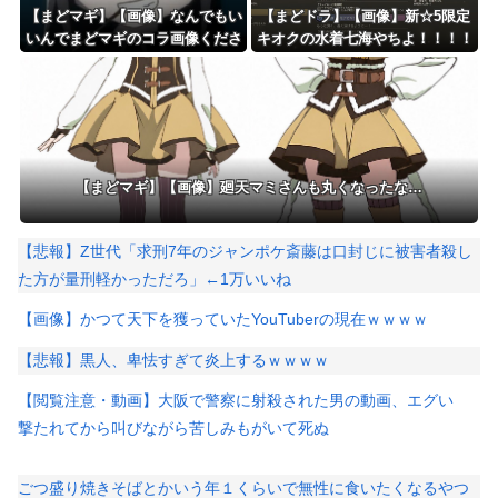
【まどマギ】【画像】なんでもい
【まどドラ】【画像】新☆5限定
いんでまどマギのコラ画像くださ
キオクの水着七海やちよ！！！！
い
水全体ブレイカー
【まどマギ】【画像】廻天マミさんも丸くなったな…
【悲報】Z世代「求刑7年のジャンポケ斎藤は口封じに被害者殺し
た方が量刑軽かっただろ」←1万いいね
【画像】かつて天下を獲っていたYouTuberの現在ｗｗｗｗ
【悲報】黒人、卑怯すぎて炎上するｗｗｗｗ
【閲覧注意・動画】大阪で警察に射殺された男の動画、エグい
撃たれてから叫びながら苦しみもがいて死ぬ
ごつ盛り焼きそばとかいう年１くらいで無性に食いたくなるやつ