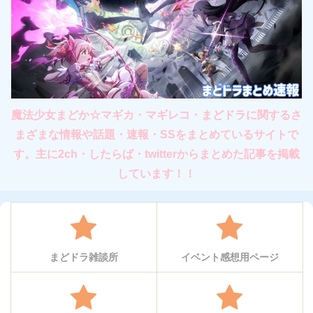
魔法少女まどか☆マギカ・マギレコ・まどドラに関するさ
まざまな情報や話題・速報・SSをまとめているサイトで
す。主に2ch・したらば・twitterからまとめた記事を掲載
しています！！
まどドラ雑談所
イベント感想用ページ