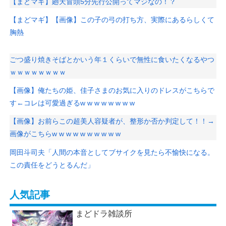
【まどマギ】廻天冒頭5分先行公開ってマジなの！？
【まどマギ】【画像】この子の弓の打ち方、実際にあるらしくて
胸熱
ごつ盛り焼きそばとかいう年１くらいで無性に食いたくなるやつ
ｗｗｗｗｗｗｗｗ
【画像】俺たちの姫、佳子さまのお気に入りのドレスがこちらで
す←コレは可愛過ぎるw w w w w w w w
【画像】お前らこの超美人容疑者が、整形か否か判定して！！→
画像がこちらw w w w w w w w w w
岡田斗司夫「人間の本音としてブサイクを見たら不愉快になる。
この責任をどうとるんだ」
人気記事
まどドラ雑談所