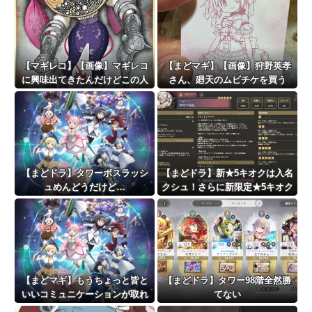
【マギレコ】【画像】マギレコ
【まどマギ】【画像】狩野英孝
に興味出てきたんだけどこの人
さん、廻天のムビチケを買う
どういう人なの
【まどドラ】タワーボスラッシ
【まどドラ】新★5キオクは入名
ュめんどうだけど…
クシュ！さらに新限定★5キオク
に叛逆マミ＆さやか！！！！
【まどマギ】もうちょっと皆と
【まどドラ】タワー98階全然勝
いいコミュニケーションが取れ
てない
てたらなってみんな思う