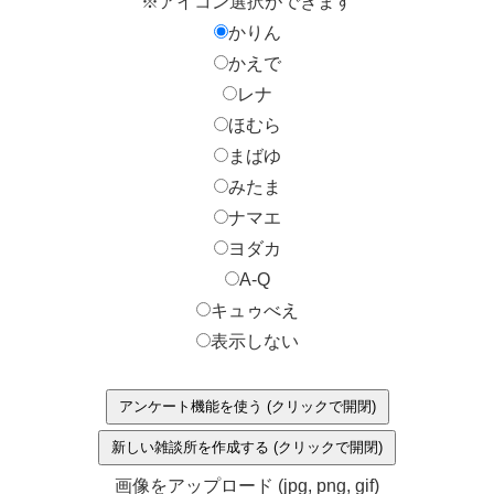
※アイコン選択ができます
かりん
かえで
レナ
ほむら
まばゆ
みたま
ナマエ
ヨダカ
A-Q
キュゥべえ
表示しない
アンケート機能を使う (クリックで開閉)
新しい雑談所を作成する (クリックで開閉)
画像をアップロード (jpg, png, gif)