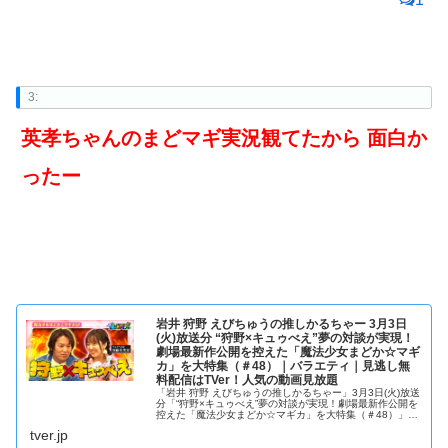
3:
英孝ちゃんのまどマギ実況観てたから 面白か
ったー
岩井 狩野 えびちゅうの推しかるちゃー 3月3日
(火)放送分 “狩野×キュゥべえ”夢の対談が実現！
劇場最新作公開を控えた「魔法少女まどか☆マギ
カ」を大特集（＃48）｜バラエティ｜見逃し無
料配信はTVer！人気の動画見放題
「岩井 狩野 えびちゅうの推しかるちゃー」3月3日(火)放送
分「“狩野×キュゥべえ”夢の対談が実現！劇場最新作公開を
控えた「魔法少女まどか☆マギカ」を大特集（＃48）」を
無料で見るならTVer（ティーバー）！アニメ・ゲーム・マ
tver.jp
ンガなどあらゆ...