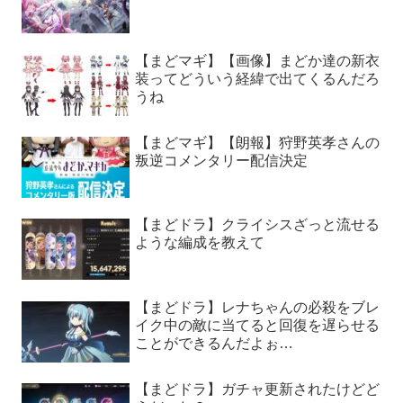
【まどマギ】【画像】まどか達の新衣
装ってどういう経緯で出てくるんだろ
うね
【まどマギ】【朗報】狩野英孝さんの
叛逆コメンタリー配信決定
【まどドラ】クライシスざっと流せる
ような編成を教えて
【まどドラ】レナちゃんの必殺をブレ
イク中の敵に当てると回復を遅らせる
ことができるんだよぉ…
【まどドラ】ガチャ更新されたけどど