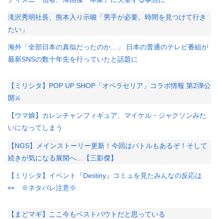
滝沢秀明社長、熊本入り示唆「男手が必要。時間を見つけて行き
たい」
海外「全部日本の真似だったのか…」 日本の普通のテレビ番組が
最新SNSの数十年先を行っていたと話題に
【ミリシタ】POP UP SHOP「オペラセリア」コラボ情報 第2弾公
開⚔
【ウマ娘】カレンチャンフィギュア、マイケル・ジャクソンみた
いになってしまう
【NGS】メインストーリー更新！今回はバトルもあるぞ！そして
続きが気になる展開へ…【三影傑】
【ミリシタ】イベント『Destiny』コミュを見たみんなの反応は
👀 ※ネタバレ注意※
【まどマギ】ここ今もベストバウトだと思っている