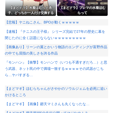
【まどドラ】水着ほむらと杏
【まどドラ】プレマの水着ほむ
子、どっちか一人だけ交換する
らって
ならどっちがいいの
【悲報】ヤニねこさん、BPOが動くｗｗｗｗｗ
【速報】『テニスの王子様』 シリーズ完結で27年の歴史に幕を
閉じたのに全く話題にならないｗｗｗｗｗｗｗｗｗ
【画像あり】リーンの翼とかいう物語のエンディングが富野作品
の中でも屈指の美しさを誇る作品
『モンハン』【衝撃】モンハンで（いつも不遇すぎだろ…）と思
う武器、ネット民の中で満場一致するｗｗｗｗその武器がこち
ら…ヤバすぎる…
【まどマギ】ほむらちゃんがさやかのソウルジェムを必死に追い
かけるところ
【まどマギ】【画像】廻天マミさんも丸くなったな…