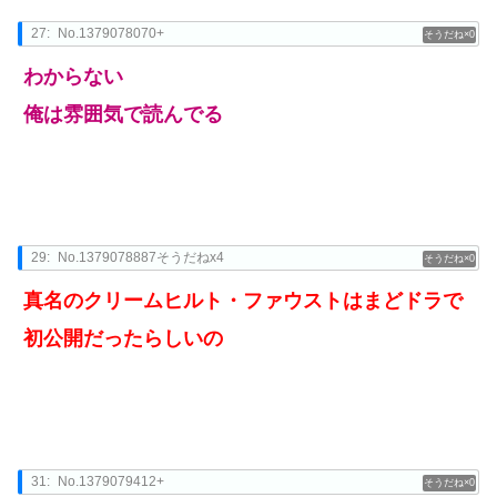
27:
No.1379078070+
0
わからない
俺は雰囲気で読んでる
29:
No.1379078887そうだねx4
0
真名のクリームヒルト・ファウストはまどドラで
初公開だったらしいの
31:
No.1379079412+
0