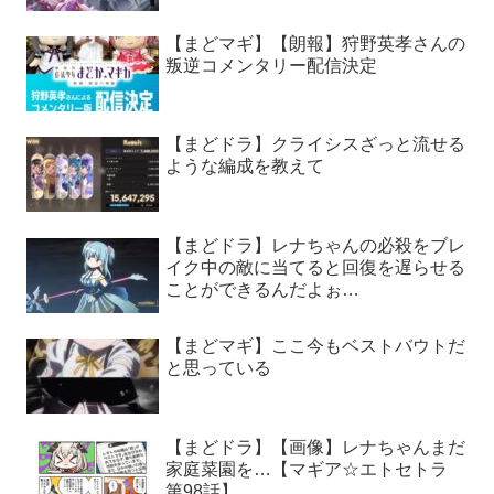
【まどマギ】【朗報】狩野英孝さんの
叛逆コメンタリー配信決定
【まどドラ】クライシスざっと流せる
ような編成を教えて
【まどドラ】レナちゃんの必殺をブレ
イク中の敵に当てると回復を遅らせる
ことができるんだよぉ…
【まどマギ】ここ今もベストバウトだ
と思っている
【まどドラ】【画像】レナちゃんまだ
家庭菜園を…【マギア☆エトセトラ
第98話】