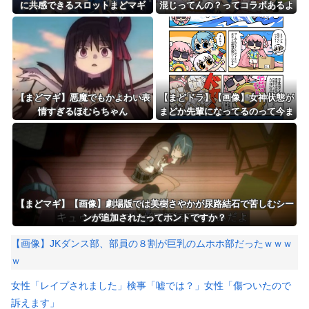
に共感できるスロットまどマギ
混じってんの？ってコラボあるよ
ね
【まどマギ】悪魔でもかよわい表
【まどドラ】【画像】女神状態が
情すぎるほむらちゃん
まどか先輩になってるのって今ま
であったっけ…?【マギア☆エト
セトラ 第97話】
【まどマギ】【画像】劇場版では美樹さやかが尿路結石で苦しむシー
ンが追加されたってホントですか？
【画像】JKダンス部、部員の８割が巨乳のムホホ部だったｗｗｗ
ｗ
女性「レイプされました」検事「嘘では？」女性「傷ついたので
訴えます」