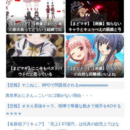
【まどマギ】【画像】まどか達
【まどマギ】【画像】知らない
の新衣装ってどういう経緯で出
キャラとキュゥべえの眼鏡と弓
てくるんだろうね
が一緒…
【まどマギ】ここ今もベストバ
【まどドラ】【画像】いろやち
ウトだと思っている
の自然な距離感いいよね
【悲報】ヤニねこ、BPOで問題視されるwwwwwwwwww
異世界おじさん←こいつに2期がない理由・・・
【悲報】オネエ系強キャラ、喧嘩で華麗な動きで相手をKOする
ｗｗｗｗ
【名探偵プリキュア】「売上1.57億円」は玩具の総売上ではな