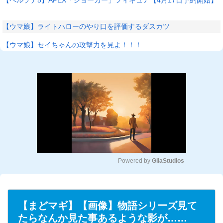
【ウマ娘】ライトハローのやり口を評価するダスカツ
【ウマ娘】セイちゃんの攻撃力を見よ！！！
Powered by 
GliaStudios
M
u
t
【まどマギ】【画像】物語シリーズ見て
e
たらなんか見た事あるような影が……