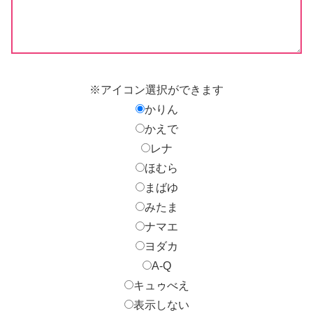
※アイコン選択ができます
かりん
かえで
レナ
ほむら
まばゆ
みたま
ナマエ
ヨダカ
A-Q
キュゥべえ
表示しない