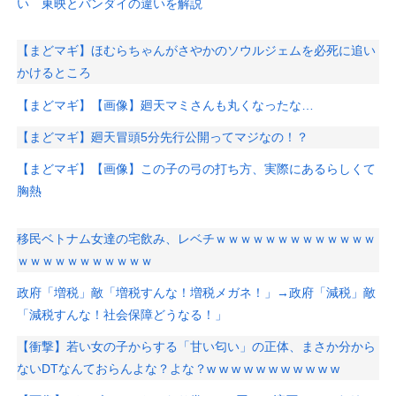
い 東映とバンダイの違いを解説
【まどマギ】ほむらちゃんがさやかのソウルジェムを必死に追い
かけるところ
【まどマギ】【画像】廻天マミさんも丸くなったな…
【まどマギ】廻天冒頭5分先行公開ってマジなの！？
【まどマギ】【画像】この子の弓の打ち方、実際にあるらしくて
胸熱
移民ベトナム女達の宅飲み、レベチｗｗｗｗｗｗｗｗｗｗｗｗｗ
ｗｗｗｗｗｗｗｗｗｗｗ
政府「増税」敵「増税すんな！増税メガネ！」→政府「減税」敵
「減税すんな！社会保障どうなる！」
【衝撃】若い女の子からする「甘い匂い」の正体、まさか分から
ないDTなんておらんよな？よな？w w w w w w w w w w w