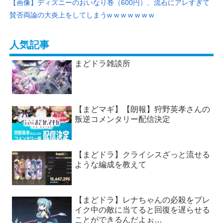
【画像】ディズニーのおいなり巻（600円）、流石にアレすぎて
賛否両論の大炎上をしてしまうw w w w w w w
人気記事
まどドラ雑談所
【まどマギ】【朗報】狩野英孝さんの
叛逆コメンタリー配信決定
【まどドラ】クライシスざっと流せる
ような編成を教えて
【まどドラ】レナちゃんの必殺をブレ
イク中の敵に当てると回復を遅らせる
ことができるんだよぉ…