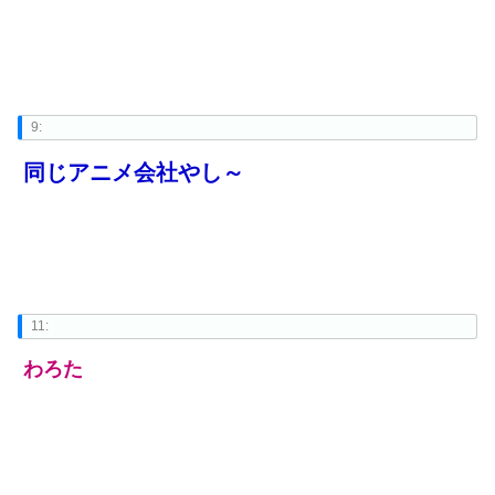
9:
同じアニメ会社やし～
11:
わろた