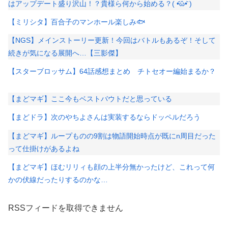
はアップデート盛り沢山！？貴様ら何から始める？( •᷄ὤ•᷅ )
【ミリシタ】百合子のマンホール楽しみ🐟
【NGS】メインストーリー更新！今回はバトルもあるぞ！そして
続きが気になる展開へ…【三影傑】
【スターブロッサム】64話感想まとめ チトセオー編始まるか？
【まどマギ】ここ今もベストバウトだと思っている
【まどドラ】次のやちよさんは実装するならドッペルだろう
【まどマギ】ループものの9割は物語開始時点が既にn周目だった
って仕掛けがあるよね
【まどマギ】ほむリリィも顔の上半分無かったけど、これって何
かの伏線だったりするのかな…
RSSフィードを取得できません