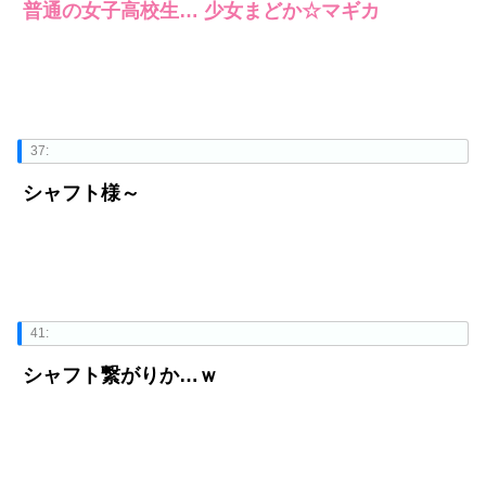
普通の女子高校生… 少女まどか☆マギカ
37:
シャフト様～
41:
シャフト繋がりか…ｗ