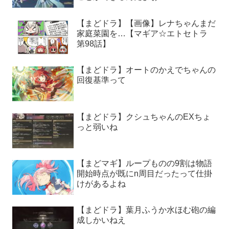
【まどドラ】【画像】レナちゃんまだ
家庭菜園を…【マギア☆エトセトラ
第98話】
【まどドラ】オートのかえでちゃんの
回復基準って
【まどドラ】クシュちゃんのEXちょ
っと弱いね
【まどマギ】ループものの9割は物語
開始時点が既にn周目だったって仕掛
けがあるよね
【まどドラ】葉月ふうか水ほむ砲の編
成しかいねえ