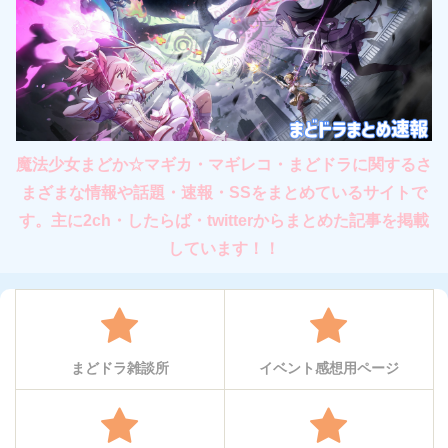
魔法少女まどか☆マギカ・マギレコ・まどドラに関するさ
まざまな情報や話題・速報・SSをまとめているサイトで
す。主に2ch・したらば・twitterからまとめた記事を掲載
しています！！
まどドラ雑談所
イベント感想用ページ