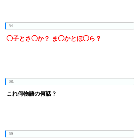
54:
◯子とさ◯か？ ま◯かとほ◯ら？
68:
これ何物語の何話？
69: