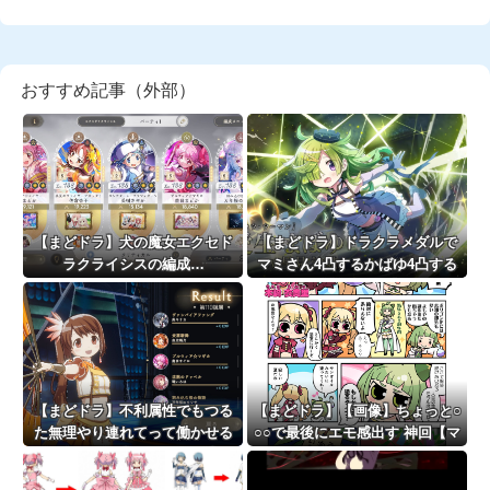
おすすめ記事（外部）
【まどドラ】犬の魔女エクセド
【まどドラ】ドラクラメダルで
ラクライシスの編成…
マミさん4凸するかばゆ4凸する
か待機するか迷う
【まどドラ】不利属性でもつる
【まどドラ】【画像】ちょっと○
た無理やり連れてって働かせる
○○で最後にエモ感出す 神回【マ
戦法は有効【タワー110階】
ギア☆エトセトラ 第94話】