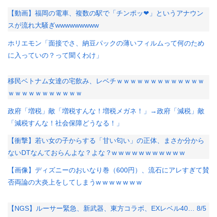
【動画】福岡の電車、複数の駅で「チンポッ❤」というアナウン
スが流れ大騒ぎwwwwwwwww
ホリエモン「面接でさ、納豆パックの薄いフィルムって何のため
に入っていの？って聞くわけ」
移民ベトナム女達の宅飲み、レベチｗｗｗｗｗｗｗｗｗｗｗｗｗ
ｗｗｗｗｗｗｗｗｗｗｗ
政府「増税」敵「増税すんな！増税メガネ！」→政府「減税」敵
「減税すんな！社会保障どうなる！」
【衝撃】若い女の子からする「甘い匂い」の正体、まさか分から
ないDTなんておらんよな？よな？w w w w w w w w w w w
【画像】ディズニーのおいなり巻（600円）、流石にアレすぎて賛
否両論の大炎上をしてしまうw w w w w w w
【NGS】ルーサー緊急、新武器、東方コラボ、EXレベル40… 8/5