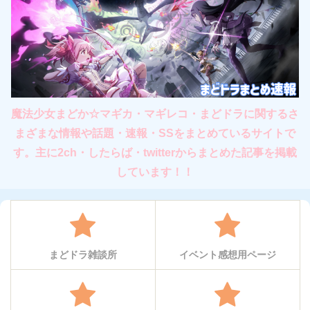
魔法少女まどか☆マギカ・マギレコ・まどドラに関するさ
まざまな情報や話題・速報・SSをまとめているサイトで
す。主に2ch・したらば・twitterからまとめた記事を掲載
しています！！
まどドラ雑談所
イベント感想用ページ