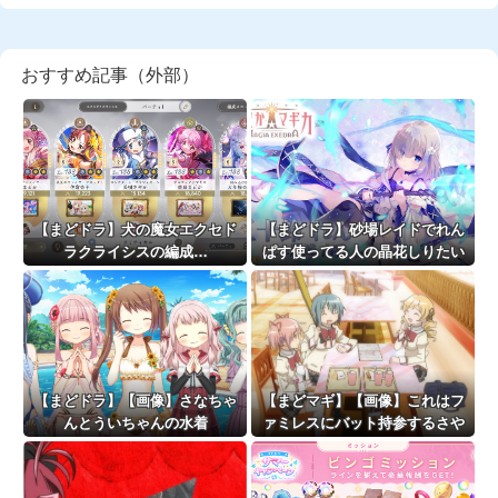
おすすめ記事（外部）
【まどドラ】犬の魔女エクセド
【まどドラ】砂場レイドでれん
ラクライシスの編成…
ぱす使ってる人の晶花しりたい
【まどドラ】【画像】さなちゃ
【まどマギ】【画像】これはフ
んとういちゃんの水着
ァミレスにバット持参するさや
は……？？？？
かちゃん