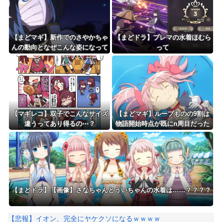
【まどマギ】新作でのさやかちゃ
【まどドラ】プレマの水着ほむら
んの動向となぜこんな姿になって
って
いるのかが気になる
【マギレコ】双子でこんなサイズ
【まどマギ】ループものの9割は
違うってあり得るの⋯？
物語開始時点が既にn周目だった
って仕掛けがあるよね
【まどドラ】【画像】さなちゃんとういちゃんの水着は……？？？？
【悲報】イオン、完全にヤケクソになるｗｗｗｗ