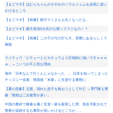
【まどマギ】ほむらちゃんがさやかのソウルジェムを必死に追い
かけるところ
【まどマギ】【画像】廻天マミさんも丸くなったな…
【まどマギ】廻天冒頭5分先行公開ってマジなの！？
【まどマギ】【画像】この子の弓の打ち方、実際にあるらしくて
胸熱
ライチュウ「ピチューとピカチュウより圧倒的に強いですｗｗｗ
ｗ」←こいつが不人気な理由
海外「日本なんて行くんじゃなかった…」 日本を知ってしまった
ディズニー信者、帰国後『本家』に失望する事態に
【夏の悲劇】父親、溺れた息子を救おうとしてﾀﾋ亡 →専門家も警
鐘「救助は二次被害が多い」
中国の農村で横暴を働く官吏一家を殺害した男、指名手配されて
警察が追跡するも農民が追いかけるどころか……