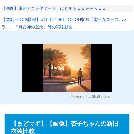
【画像】露悪アニメ化ブーム、はじまるｗｗｗｗｗｗｗ
【遊戯王OCG情報】UTILITY SELECTION収録『聖王女ローズパメ
ラ』、『月女神の至天』等の実物動画
Powered by 
GliaStudios
M
u
t
【まどマギ】【画像】杏子ちゃんの新旧
e
衣装比較