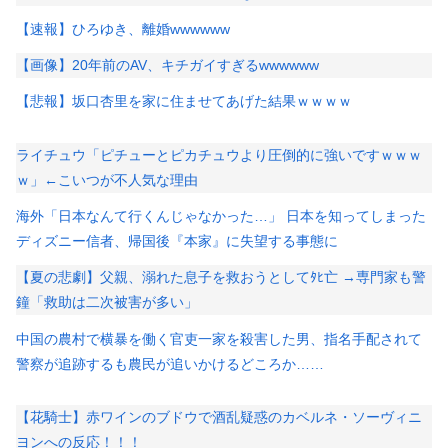
【速報】ひろゆき、離婚wwwwww
【画像】20年前のAV、キチガイすぎるwwwwww
【悲報】坂口杏里を家に住ませてあげた結果ｗｗｗｗ
ライチュウ「ピチューとピカチュウより圧倒的に強いですｗｗｗ
ｗ」←こいつが不人気な理由
海外「日本なんて行くんじゃなかった…」 日本を知ってしまった
ディズニー信者、帰国後『本家』に失望する事態に
【夏の悲劇】父親、溺れた息子を救おうとしてﾀﾋ亡 →専門家も警
鐘「救助は二次被害が多い」
中国の農村で横暴を働く官吏一家を殺害した男、指名手配されて
警察が追跡するも農民が追いかけるどころか……
【花騎士】赤ワインのブドウで酒乱疑惑のカベルネ・ソーヴィニ
ヨンへの反応！！！