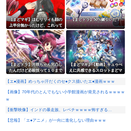
【まどマギ】ほむリリィも顔の
【まどドラ】50%鍵引いた？
上半分無かったけど、これって
何かの伏線だったりするのか
な…
【まどドラ】月咲ちゃん完凸し
【まどマギ】【動画】キュゥべ
たんだけど必殺技って１０まで
えに共感できるスロットまどマ
あげるべき？
ギ
【エ●漫画】めっちゃ汗だくのセ●クス描いたエ●漫画ｗｗｗ
【画像】70年代のとんでもない小学館漫画が発見されるｗｗｗｗ
ｗ
【衝撃映像】インドの暴走族、レベチｗｗｗｗ怖すぎる…
【悲報】「エ●アニメ」が一向に進化しない理由ｗｗｗ