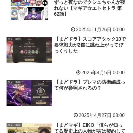
ずっと夜なのでクシュちゃんが寝
れない【マギア☆エトセトラ 第
62話】
2025年11月26日 00:00
【まどドラ】スコアアタック10で
ネタ・雑談
要求戦力が2倍に跳ね上がってび
っくりした
2025年4月5日 00:00
【まどドラ】プレマの防衛編成っ
ネタ・雑談
て何が参照されるの？
2025年4月27日 08:00
【まどマギ】EIKO「僕らが知っ
ネタ・雑談
てる歴史上の人物が実は契約して