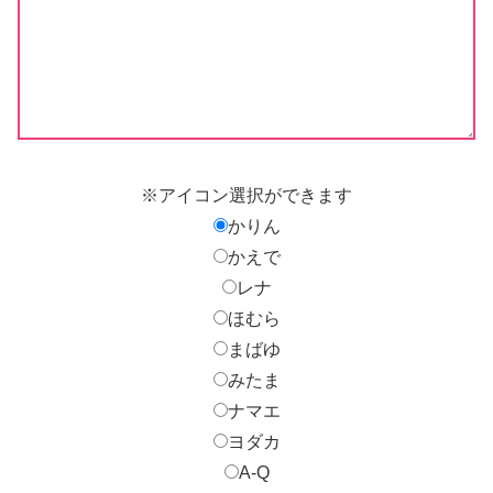
※アイコン選択ができます
かりん
かえで
レナ
ほむら
まばゆ
みたま
ナマエ
ヨダカ
A-Q