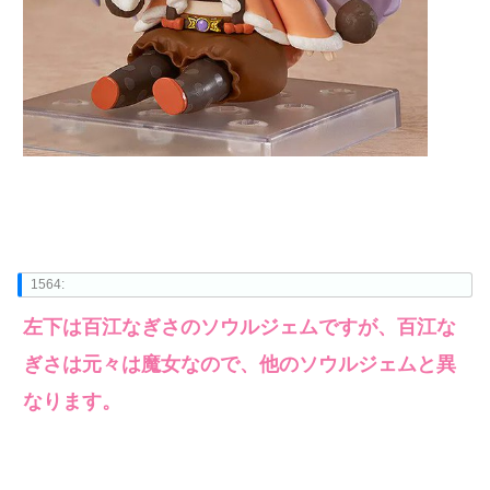
1564:
左下は百江なぎさのソウルジェムですが、百江な
ぎさは元々は魔女なので、他のソウルジェムと異
なります。