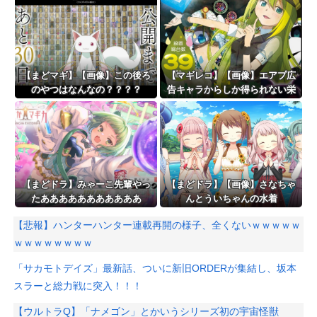
【まどマギ】【画像】この後ろ
【マギレコ】【画像】エアプ広
のやつはなんなの？？？？
告キャラからしか得られない栄
養がある
【まどドラ】みゃーこ先輩やっ
【まどドラ】【画像】さなちゃ
たあああああああああああ
んとういちゃんの水着
は……？？？？
【悲報】ハンターハンター連載再開の様子、全くないｗｗｗｗｗ
ｗｗｗｗｗｗｗｗ
「サカモトデイズ」最新話、ついに新旧ORDERが集結し、坂本
スラーと総力戦に突入！！！
【ウルトラQ】「ナメゴン」とかいうシリーズ初の宇宙怪獣