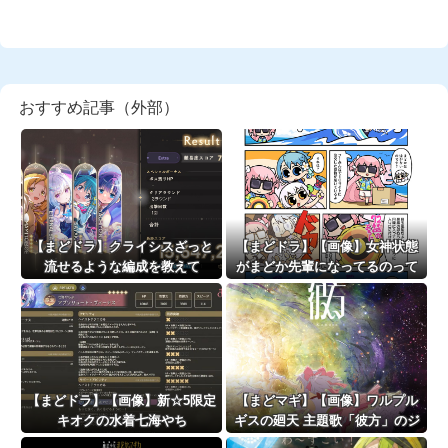
おすすめ記事（外部）
【まどドラ】クライシスざっと
【まどドラ】【画像】女神状態
流せるような編成を教えて
がまどか先輩になってるのって
今まであったっけ…?【マギア☆
エトセトラ 第97話】
【まどドラ】【画像】新☆5限定
【まどマギ】【画像】ワルプル
キオクの水着七海やち
ギスの廻天 主題歌「彼方」のジ
よ！！！！水全体ブレイカー
ャケット