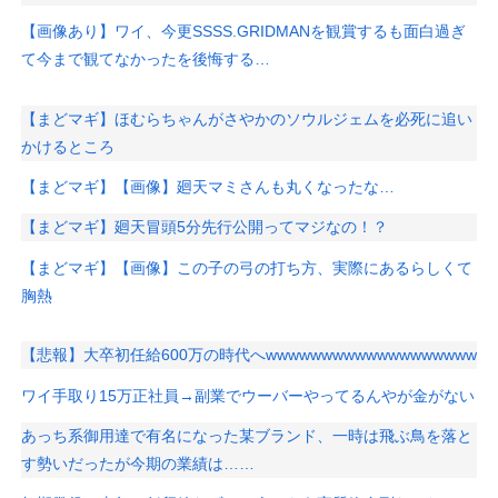
【画像あり】ワイ、今更SSSS.GRIDMANを観賞するも面白過ぎ
て今まで観てなかったを後悔する…
【まどマギ】ほむらちゃんがさやかのソウルジェムを必死に追い
かけるところ
【まどマギ】【画像】廻天マミさんも丸くなったな…
【まどマギ】廻天冒頭5分先行公開ってマジなの！？
【まどマギ】【画像】この子の弓の打ち方、実際にあるらしくて
胸熱
【悲報】大卒初任給600万の時代へwwwwwwwwwwwwwwwwwww
ワイ手取り15万正社員→副業でウーバーやってるんやが金がない
あっち系御用達で有名になった某ブランド、一時は飛ぶ鳥を落と
す勢いだったが今期の業績は……