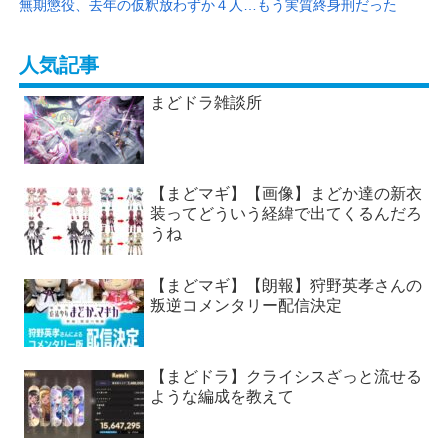
無期懲役、去年の仮釈放わずか４人…もう実質終身刑だった
人気記事
まどドラ雑談所
【まどマギ】【画像】まどか達の新衣
装ってどういう経緯で出てくるんだろ
うね
【まどマギ】【朗報】狩野英孝さんの
叛逆コメンタリー配信決定
【まどドラ】クライシスざっと流せる
ような編成を教えて