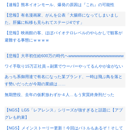
【速報】熊本イオンモール、爆発の原因は『これ』の可能性
【悲報】有名漫画家、がんを公表「大腸癌になってしまいまし
た。肝臓に転移も見られてステージ4です」
【悲報】映画館の客、ほぼバイオテロレベルのやらかしで観客が
避難する事態にｗｗｗｗ
【悲報】大卒初任給600万の時代へwwwwwwwwwwwwwwwwwww
ワイ手取り15万正社員→副業でウーバーやってるんやが金がない
あっち系御用達で有名になった某ブランド、一時は飛ぶ鳥を落と
す勢いだったが今期の業績は……
無期懲役、去年の仮釈放わずか４人…もう実質終身刑だった
【NGS】LG5「レアレンス」シリーズが強すぎると話題に【アプ
グレも約束】
【NGS】メインストーリー更新！今回はバトルもあるぞ！そして