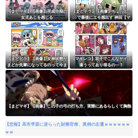
【まどマギ】【画像】平成中期の
【まどドラ】【画像】ちょっと○
女児あじを感じる
○○で最後にエモ感出す 神回【マ
ギア☆エトセトラ 第94話】
【まどドラ】【画像】女神状態が
【マギレコ】双子でこんなサイズ
まどか先輩になってるのって今ま
違うってあり得るの⋯？
であったっけ…?【マギア☆エト
セトラ 第97話】
【まどマギ】【画像】この子の弓の打ち方、実際にあるらしくて胸熱
【悲報】高市早苗に逆らった財務官僚、異例の左遷ｗｗｗｗｗｗ
ｗｗ