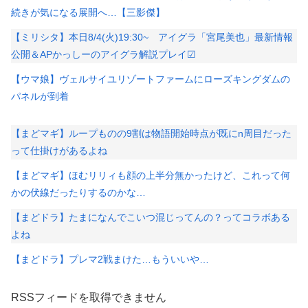
続きが気になる展開へ…【三影傑】
【ミリシタ】本日8/4(火)19:30~ アイグラ「宮尾美也」最新情報
公開＆APかっしーのアイグラ解説プレイ☑
【ウマ娘】ヴェルサイユリゾートファームにローズキングダムの
パネルが到着
【まどマギ】ループものの9割は物語開始時点が既にn周目だった
って仕掛けがあるよね
【まどマギ】ほむリリィも顔の上半分無かったけど、これって何
かの伏線だったりするのかな…
【まどドラ】たまになんでこいつ混じってんの？ってコラボある
よね
【まどドラ】プレマ2戦まけた…もういいや…
RSSフィードを取得できません