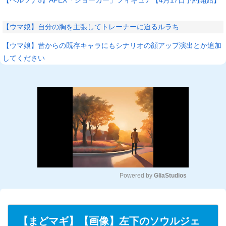
【ウマ娘】自分の胸を主張してトレーナーに迫るルラち
【ウマ娘】昔からの既存キャラにもシナリオの顔アップ演出とか追加
してください
Powered by 
GliaStudios
M
u
t
【まどマギ】【画像】左下のソウルジェ
e