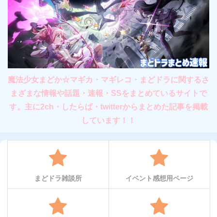
魔法少女まどか☆マギカ・マギレコ・まどドラに関するさ
まざまな情報や話題・速報・SSをまとめているサイトで
す。主に2ch・したらば・twitterからまとめた記事を掲載
しています！！
まどドラ雑談所
イベント感想用ページ