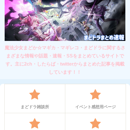
魔法少女まどか☆マギカ・マギレコ・まどドラに関するさ
まざまな情報や話題・速報・SSをまとめているサイトで
す。主に2ch・したらば・twitterからまとめた記事を掲載
しています！！
まどドラ雑談所
イベント感想用ページ