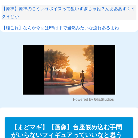
【原神】原神のこういうボイスって狙いすぎじゃね？んあああすぐイ
クぅとか
【艦これ】なんか今回はE5は甲で当然みたいな流れあるよね
Powered by 
GliaStudios
M
u
t
【まどマギ】【画像】台座嵌め込む手間
e
がいらないフィギュアっていいなと思う