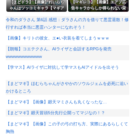
【まどドラ】【画像】れいらち
【マギレコ】【画像】エアプ広
ゃんはツッコミキャラ【マギア
告キャラからしか得られない栄
☆エトセトラ 第96話】
養がある
令和のダラさん 第6話 感想：ダラさんの力を借りて悪霊退散！修
行すれば本当に悪霊ハンターになれそう！
【画像】キリトの彼女、エ●い衣装を着てしまうｗｗｗ
【朗報】コエテクさん、AIライザと会話するRPGを発売
wwwwwwwwwwww
【学マス】AIライザに対抗して学マスもAIアイドルを出そう
【まどマギ】ほむらちゃんがさやかのソウルジェムを必死に追い
かけるところ
【まどマギ】【画像】廻天マミさんも丸くなったな…
【まどマギ】廻天冒頭5分先行公開ってマジなの！？
【まどマギ】【画像】この子の弓の打ち方、実際にあるらしくて
胸熱