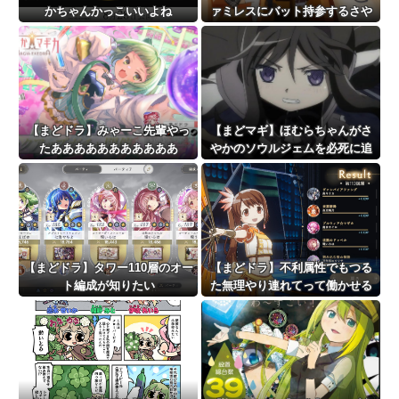
かちゃんかっこいいよね
ァミレスにバット持参するさや
かちゃん
【まどドラ】みゃーこ先輩やっ
【まどマギ】ほむらちゃんがさ
たあああああああああああ
やかのソウルジェムを必死に追
いかけるところ
【まどドラ】タワー110層のオー
【まどドラ】不利属性でもつる
ト編成が知りたい
た無理やり連れてって働かせる
戦法は有効【タワー110階】