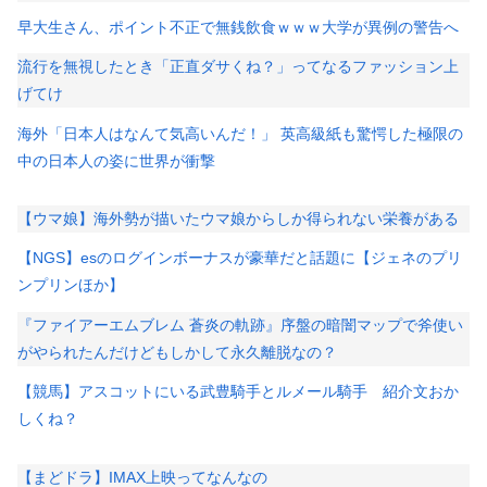
早大生さん、ポイント不正で無銭飲食ｗｗｗ大学が異例の警告へ
流行を無視したとき「正直ダサくね？」ってなるファッション上
げてけ
海外「日本人はなんて気高いんだ！」 英高級紙も驚愕した極限の
中の日本人の姿に世界が衝撃
【ウマ娘】海外勢が描いたウマ娘からしか得られない栄養がある
【NGS】esのログインボーナスが豪華だと話題に【ジェネのプリ
ンプリンほか】
『ファイアーエムブレム 蒼炎の軌跡』序盤の暗闇マップで斧使い
がやられたんだけどもしかして永久離脱なの？
【競馬】アスコットにいる武豊騎手とルメール騎手 紹介文おか
しくね？
【まどドラ】IMAX上映ってなんなの