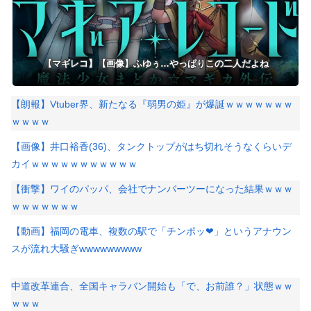
【マギレコ】【画像】ふゆぅ…やっぱりこの二人だよね
【朗報】Vtuber界、新たなる『弱男の姫』が爆誕ｗｗｗｗｗｗｗ
ｗｗｗｗ
【画像】井口裕香(36)、タンクトップがはち切れそうなくらいデ
カイｗｗｗｗｗｗｗｗｗｗｗ
【衝撃】ワイのパッパ、会社でナンバーツーになった結果ｗｗｗ
ｗｗｗｗｗｗｗ
【動画】福岡の電車、複数の駅で「チンポッ❤」というアナウン
スが流れ大騒ぎwwwwwwwww
中道改革連合、全国キャラバン開始も「で、お前誰？」状態ｗｗ
ｗｗｗ