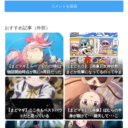
おすすめ記事（外部）
【まどマギ】ループものの9割は
【まどドラ】【画像】女神状態が
物語開始時点が既にn周目だった
まどか先輩になってるのって今ま
って仕掛けがあるよね
であったっけ…?【マギア☆エト
セトラ 第97話】
【まどマギ】ここ今もベストバウ
【まどマギ】【画像】ほむらの半
トだと思っている
身が裂けて･･･廻天して･･･こ
れ･･･