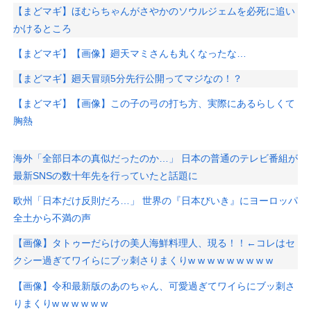
【まどマギ】ほむらちゃんがさやかのソウルジェムを必死に追い
かけるところ
【まどマギ】【画像】廻天マミさんも丸くなったな…
【まどマギ】廻天冒頭5分先行公開ってマジなの！？
【まどマギ】【画像】この子の弓の打ち方、実際にあるらしくて
胸熱
海外「全部日本の真似だったのか…」 日本の普通のテレビ番組が
最新SNSの数十年先を行っていたと話題に
欧州「日本だけ反則だろ…」 世界の『日本びいき』にヨーロッパ
全土から不満の声
【画像】タトゥーだらけの美人海鮮料理人、現る！！←コレはセ
クシー過ぎてワイらにブッ刺さりまくりw w w w w w w w w
【画像】令和最新版のあのちゃん、可愛過ぎてワイらにブッ刺さ
りまくりw w w w w w