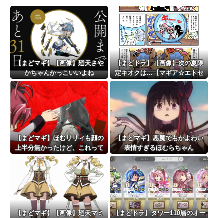
【まどマギ】【画像】廻天さや
【まどドラ】【画像】次の夏限
かちゃんかっこいいよね
定キオクは…【マギア☆エトセ
トラ 第92話】
【まどマギ】ほむリリィも顔の
【まどマギ】悪魔でもかよわい
上半分無かったけど、これって
表情すぎるほむらちゃん
何かの伏線だったりするのか
な…
【まどマギ】【画像】廻天マミ
【まどドラ】タワー110層のオー