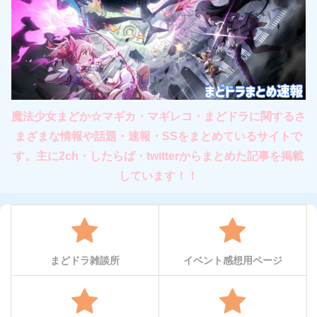
魔法少女まどか☆マギカ・マギレコ・まどドラに関するさ
まざまな情報や話題・速報・SSをまとめているサイトで
す。主に2ch・したらば・twitterからまとめた記事を掲載
しています！！
まどドラ雑談所
イベント感想用ページ