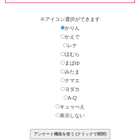
※アイコン選択ができます
かりん
かえで
レナ
ほむら
まばゆ
みたま
ナマエ
ヨダカ
A-Q
キュゥべえ
表示しない
アンケート機能を使う (クリックで開閉)