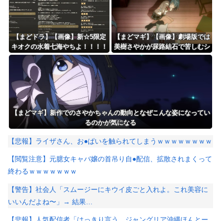
【まどドラ】【画像】新☆5限定
【まどマギ】【画像】劇場版では
キオクの水着七海やちよ！！！！
美樹さやかが尿路結石で苦しむシ
水全体ブレイカー
ーンが追加されたってホントです
か？
【まどマギ】新作でのさやかちゃんの動向となぜこんな姿になってい
るのかが気になる
【悲報】ライザさん、お●ぱいを触られてしまうｗｗｗｗｗｗｗｗ
【閲覧注意】元臆女キャバ嬢の首吊り自●配信、拡散されまくって
終わるｗｗｗｗｗｗｗ
【警告】社会人「スムージーにキウイ皮ごと入れよ。これ美容に
いいんだよね〜」→ 結果…
【悲報】人気配信者「はっきり言う、ジャングリア沖縄ほんとー