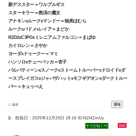
新デススター＝ワルプルギス‌
スターキラー＝救済の魔女‌
アナキンxルークxマンドー＝暁美ほむら‌
ルークxパドメxレイア＝まどか‌
R2D2xC3POxミレニアムファルコン＝まばゆ‌
カイロレン＝さやか‌
ヨーダxドゥークー＝マミ‌
ハンソロxチューバッカ＝杏子‌
パルパティーンxスノークxストームトルーパーxドロイドxダ
ースプレイガスxジャバザハットxモフギデオンxダークトルー
パー＝キュゥべえ
通報
返信
投稿日：
2025年12月29日 18:16
ID:N2I4ZmUy
1