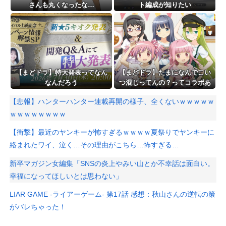
さんも丸くなったな…
ト編成が知りたい
【まどドラ】特大発表ってなん
【まどドラ】たまになんでこい
なんだろう
つ混じってんの？ってコラボあ
るよね
【悲報】ハンターハンター連載再開の様子、全くないｗｗｗｗｗ
ｗｗｗｗｗｗｗｗ
【衝撃】最近のヤンキーが怖すぎるｗｗｗｗ夏祭りでヤンキーに
絡まれたワイ、泣く…その理由がこちら…怖すぎる…
新卒マガジン女編集「SNSの炎上やみい山とか不幸話は面白い。
幸福になってほしいとは思わない」
LIAR GAME -ライアーゲーム- 第17話 感想：秋山さんの逆転の策
がバレちゃった！