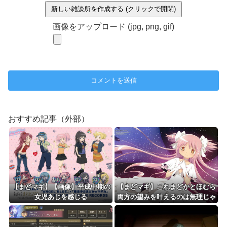
新しい雑談所を作成する (クリックで開閉)
画像をアップロード (jpg, png, gif)
おすすめ記事（外部）
【まどマギ】【画像】平成中期の
【まどマギ】これまどかとほむら
女児あじを感じる
両方の望みを叶えるのは無理じゃ
ない？