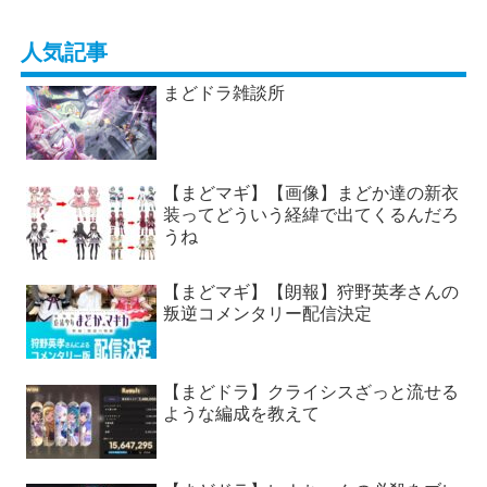
人気記事
まどドラ雑談所
【まどマギ】【画像】まどか達の新衣
装ってどういう経緯で出てくるんだろ
うね
【まどマギ】【朗報】狩野英孝さんの
叛逆コメンタリー配信決定
【まどドラ】クライシスざっと流せる
ような編成を教えて