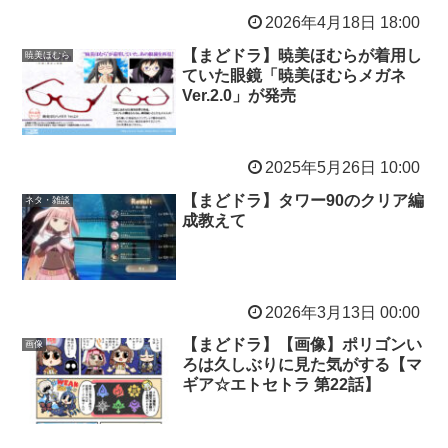
2026年4月18日 18:00
【まどドラ】暁美ほむらが着用し
暁美ほむら
ていた眼鏡「暁美ほむらメガネ
Ver.2.0」が発売
2025年5月26日 10:00
【まどドラ】タワー90のクリア編
ネタ・雑談
成教えて
2026年3月13日 00:00
【まどドラ】【画像】ポリゴンい
画像
ろは久しぶりに見た気がする【マ
ギア☆エトセトラ 第22話】