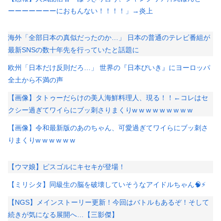
ーーーーーーーにおもんない！！！！」→炎上
海外「全部日本の真似だったのか…」 日本の普通のテレビ番組が
最新SNSの数十年先を行っていたと話題に
欧州「日本だけ反則だろ…」 世界の『日本びいき』にヨーロッパ
全土から不満の声
【画像】タトゥーだらけの美人海鮮料理人、現る！！←コレはセ
クシー過ぎてワイらにブッ刺さりまくりw w w w w w w w w
【画像】令和最新版のあのちゃん、可愛過ぎてワイらにブッ刺さ
りまくりw w w w w w
【ウマ娘】ピスゴルにキセキが登場！
【ミリシタ】同級生の脳を破壊していそうなアイドルちゃん🧠⚡
【NGS】メインストーリー更新！今回はバトルもあるぞ！そして
続きが気になる展開へ…【三影傑】