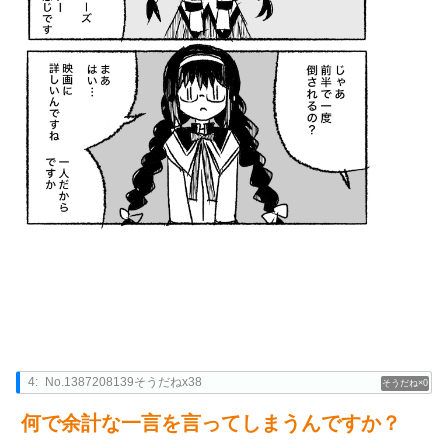
4:
No.1387208139そうだねx38
0
何で余計な一言を言ってしまうんですか？