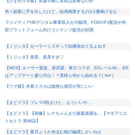
【ひまわり学級】支援学級に名前は必要なのか
色々副業に手を出したけど、結局残業するのが1番稼げるな
フジメディアHDデジタル事業収入が大幅増、FODのF1配信や外
部プラットフォーム向けコンテンツ販売が好調
【ミリシタ】セーラーミズギって結構攻めてるよね👙
【ミリシタ】亜美、真美すき♡
【NGS】ルーサー緊急、新武器、東方コラボ、EXレベル40… 8/5
はアップデート盛り沢山！？貴様ら何から始める？( •᷄ὤ•᷅ )
【ウマ娘】水着スズカは細身な描写が実にいい
【まどドラ】プレマ2戦まけた…もういいや…
【まどドラ】【画像】レナちゃんまだ家庭菜園を…【マギア☆エ
トセトラ 第98話】
【まどドラ】葉月ふうか水ほむ砲の編成しかいねえ