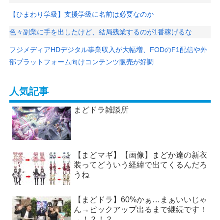
【ひまわり学級】支援学級に名前は必要なのか
色々副業に手を出したけど、結局残業するのが1番稼げるな
フジメディアHDデジタル事業収入が大幅増、FODのF1配信や外
部プラットフォーム向けコンテンツ販売が好調
人気記事
まどドラ雑談所
【まどマギ】【画像】まどか達の新衣
装ってどういう経緯で出てくるんだろ
うね
【まどドラ】60%かぁ…まぁいいじゃ
ん→ピックアップ出るまで継続です！
→！？！？