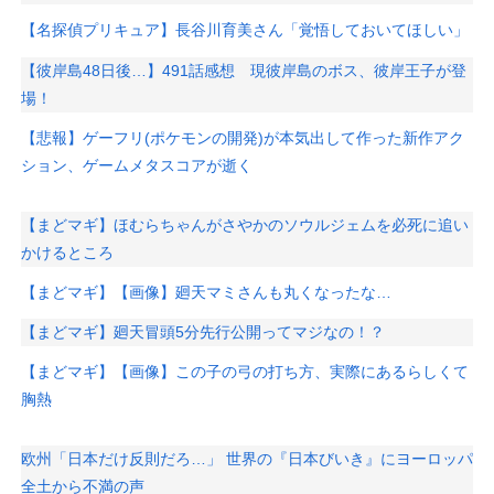
【名探偵プリキュア】長谷川育美さん「覚悟しておいてほしい」
【彼岸島48日後…】491話感想 現彼岸島のボス、彼岸王子が登
場！
【悲報】ゲーフリ(ポケモンの開発)が本気出して作った新作アク
ション、ゲームメタスコアが逝く
【まどマギ】ほむらちゃんがさやかのソウルジェムを必死に追い
かけるところ
【まどマギ】【画像】廻天マミさんも丸くなったな…
【まどマギ】廻天冒頭5分先行公開ってマジなの！？
【まどマギ】【画像】この子の弓の打ち方、実際にあるらしくて
胸熱
欧州「日本だけ反則だろ…」 世界の『日本びいき』にヨーロッパ
全土から不満の声