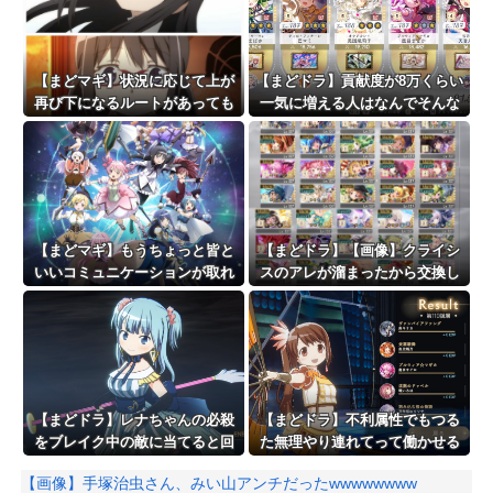
【まどマギ】状況に応じて上が
【まどドラ】貢献度が8万くらい
再び下になるルートがあっても
一気に増える人はなんでそんな
いいと俺は思う
ダメージ出てるの…？
【まどマギ】もうちょっと皆と
【まどドラ】【画像】クライシ
いいコミュニケーションが取れ
スのアレが溜まったから交換し
てたらなってみんな思う
ようと思うけど
【まどドラ】レナちゃんの必殺
【まどドラ】不利属性でもつる
をブレイク中の敵に当てると回
た無理やり連れてって働かせる
復を遅らせることができるんだ
戦法は有効【タワー110階】
【画像】手塚治虫さん、みい山アンチだったwwwwwwww
よぉ…