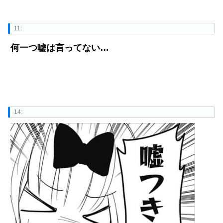
11:
何一つ嘘は言ってない…
14: