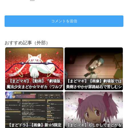
おすすめ記事（外部）
【まどマギ】【動画】『劇場版
【まどマギ】【画像】劇場版では
魔法少女まどか☆マギカ〈ワルプ
美樹さやかが尿路結石で苦しむシ
ルギスの廻天〉』本予告が公
ーンが追加されたってホントです
開！！！！
か？
【まどドラ】【画像】新☆5限定
【まどマギ】もしかしてまどかを