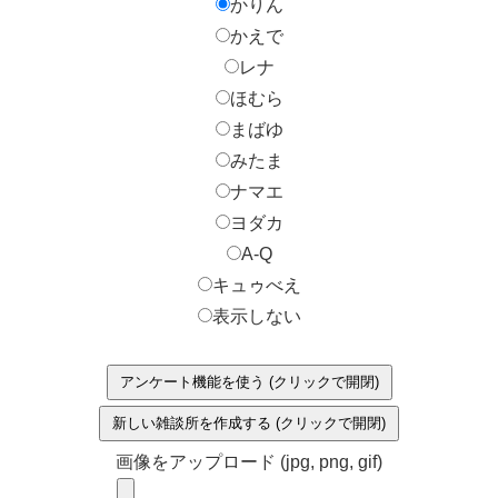
かりん
かえで
レナ
ほむら
まばゆ
みたま
ナマエ
ヨダカ
A-Q
キュゥべえ
表示しない
アンケート機能を使う (クリックで開閉)
新しい雑談所を作成する (クリックで開閉)
画像をアップロード (jpg, png, gif)