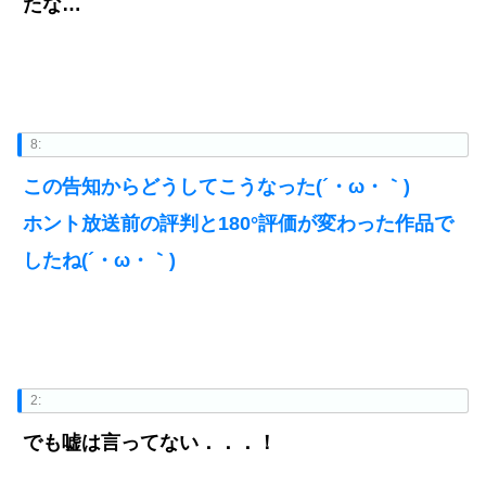
たな…
8:
この告知からどうしてこうなった(´・ω・｀)
ホント放送前の評判と180°評価が変わった作品で
したね(´・ω・｀)
2:
でも嘘は言ってない．．．！