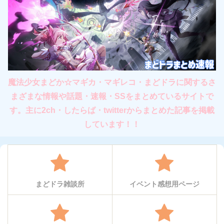
魔法少女まどか☆マギカ・マギレコ・まどドラに関するさ
まざまな情報や話題・速報・SSをまとめているサイトで
す。主に2ch・したらば・twitterからまとめた記事を掲載
しています！！
まどドラ雑談所
イベント感想用ページ