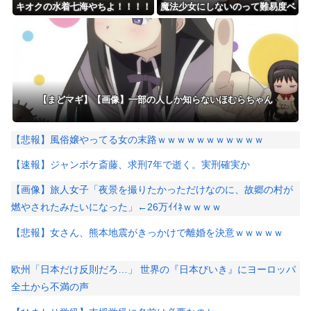
キオクの水着七海やちよ！！！！
魔法少女にしないのって難易度ベ
水全体ブレイカー
リーハードなのでは？
【まどマギ】【画像】一部の人しか知らないほむらちゃん
【悲報】風俗嬢やってる女の末路ｗｗｗｗｗｗｗｗｗｗｗ
【速報】ジャンポケ斎藤、求刑7年で逝く。実刑確実か
【画像】旅人女子「夜景を撮りたかっただけなのに、故郷の村が
燃やされたみたいになった」←26万ｲｲﾈｗｗｗｗ
【悲報】女さん、熊本地震がきっかけで離婚を決意ｗｗｗｗｗ
欧州「日本だけ反則だろ…」 世界の『日本びいき』にヨーロッパ
全土から不満の声