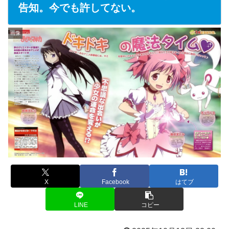
告知。今でも許してない。
画像
X
Facebook
はてブ
LINE
コピー