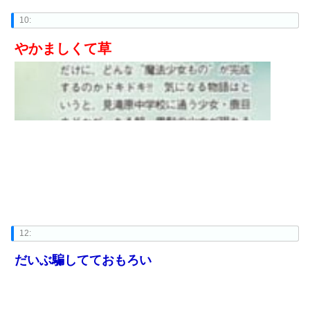
10:
やかましくて草
12:
だいぶ騙してておもろい