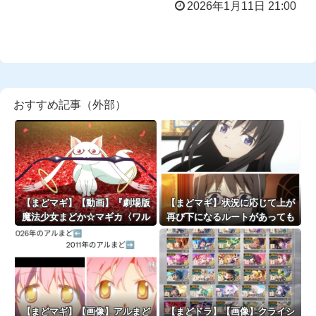
2026年1月11日 21:00
おすすめ記事（外部）
【まどマギ】【動画】『劇場版
【まどマギ】状況に応じて上が
魔法少女まどか☆マギカ〈ワル
再び下になるルートがあっても
プルギスの廻天〉』本予告が公
いいと俺は思う
開！！！！
【まどマギ】【画像】アルまど
【まどドラ】【画像】クライシ