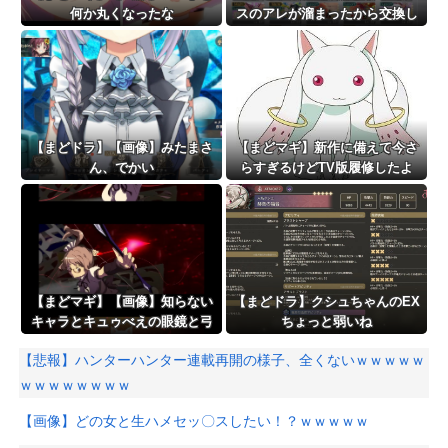
何か丸くなったな
スのアレが溜まったから交換し
ようと思うけど
【まどドラ】【画像】みたまさ
【まどマギ】新作に備えて今さ
ん、でかい
らすぎるけどTV版履修したよ
【まどマギ】【画像】知らない
【まどドラ】クシュちゃんのEX
キャラとキュゥべえの眼鏡と弓
ちょっと弱いね
が一緒…
【悲報】ハンターハンター連載再開の様子、全くないｗｗｗｗｗ
ｗｗｗｗｗｗｗｗ
【画像】どの女と生ハメセッ〇スしたい！？ｗｗｗｗｗ