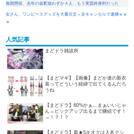
無期懲役、去年の仮釈放わずか４人…もう実質終身刑だった
女さん、ワンピースグッズを大量注文→全キャンセルで逮捕ｗｗ
ｗ
人気記事
まどドラ雑談所
【まどマギ】【画像】まどか達の新衣
装ってどういう経緯で出てくるんだろ
うね
【まどドラ】60%かぁ…まぁいいじゃ
ん→ピックアップ出るまで継続です！
→！？！？
【まどドラ】新★5キオクは入名クシ