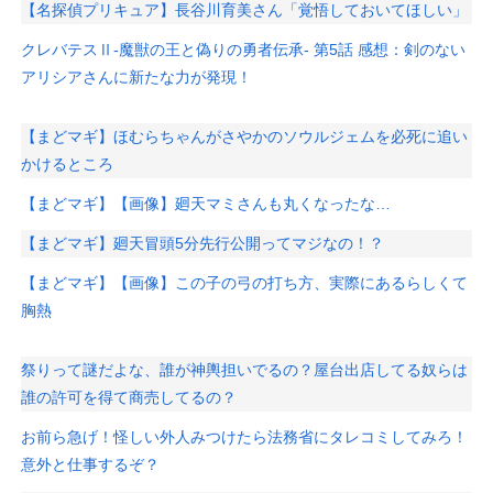
【名探偵プリキュア】長谷川育美さん「覚悟しておいてほしい」
クレバテスⅡ-魔獣の王と偽りの勇者伝承- 第5話 感想：剣のない
アリシアさんに新たな力が発現！
【まどマギ】ほむらちゃんがさやかのソウルジェムを必死に追い
かけるところ
【まどマギ】【画像】廻天マミさんも丸くなったな…
【まどマギ】廻天冒頭5分先行公開ってマジなの！？
【まどマギ】【画像】この子の弓の打ち方、実際にあるらしくて
胸熱
祭りって謎だよな、誰が神輿担いでるの？屋台出店してる奴らは
誰の許可を得て商売してるの？
お前ら急げ！怪しい外人みつけたら法務省にタレコミしてみろ！
意外と仕事するぞ？