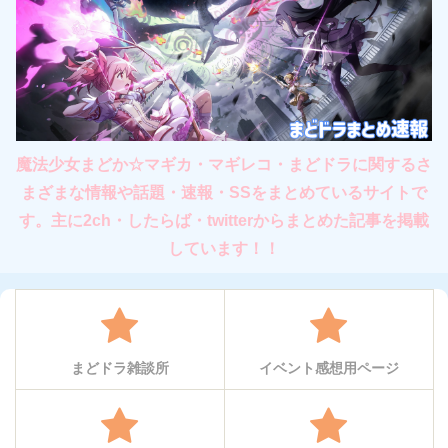
魔法少女まどか☆マギカ・マギレコ・まどドラに関するさ
まざまな情報や話題・速報・SSをまとめているサイトで
す。主に2ch・したらば・twitterからまとめた記事を掲載
しています！！
まどドラ雑談所
イベント感想用ページ