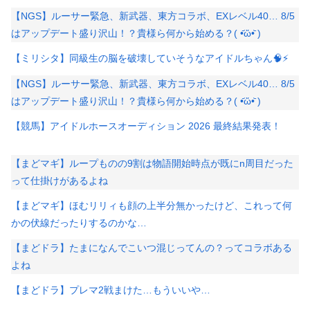
【NGS】ルーサー緊急、新武器、東方コラボ、EXレベル40… 8/5
はアップデート盛り沢山！？貴様ら何から始める？( •᷄ὤ•᷅ )
【ミリシタ】同級生の脳を破壊していそうなアイドルちゃん🧠⚡
【NGS】ルーサー緊急、新武器、東方コラボ、EXレベル40… 8/5
はアップデート盛り沢山！？貴様ら何から始める？( •᷄ὤ•᷅ )
【競馬】アイドルホースオーディション 2026 最終結果発表！
【まどマギ】ループものの9割は物語開始時点が既にn周目だった
って仕掛けがあるよね
【まどマギ】ほむリリィも顔の上半分無かったけど、これって何
かの伏線だったりするのかな…
【まどドラ】たまになんでこいつ混じってんの？ってコラボある
よね
【まどドラ】プレマ2戦まけた…もういいや…