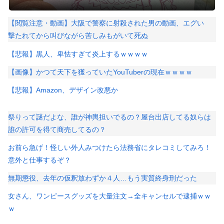
【閲覧注意・動画】大阪で警察に射殺された男の動画、エグい
撃たれてから叫びながら苦しみもがいて死ぬ
【悲報】黒人、卑怯すぎて炎上するｗｗｗｗ
【画像】かつて天下を獲っていたYouTuberの現在ｗｗｗｗ
【悲報】Amazon、デザイン改悪か
祭りって謎だよな、誰が神輿担いでるの？屋台出店してる奴らは
誰の許可を得て商売してるの？
お前ら急げ！怪しい外人みつけたら法務省にタレコミしてみろ！
意外と仕事するぞ？
無期懲役、去年の仮釈放わずか４人…もう実質終身刑だった
女さん、ワンピースグッズを大量注文→全キャンセルで逮捕ｗｗ
ｗ