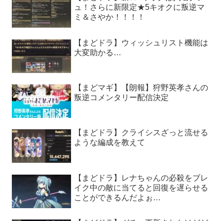
ュ！さらに新限定★5キオクに叛逆マ
ミ＆さやか！！！！
【まどドラ】ウィッシュリスト機能は
大変助かる…
【まどマギ】【朗報】狩野英孝さんの
叛逆コメンタリー配信決定
【まどドラ】クライシスざっと流せる
ような編成を教えて
【まどドラ】レナちゃんの必殺をブレ
イク中の敵に当てると回復を遅らせる
ことができるんだよぉ…