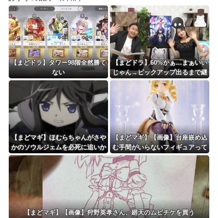
【まどドラ】タワー98階全然勝て
【まどドラ】60%かぁ…まぁいい
ない
じゃん→ピックアップ出るまで継
続です！→！？！？
【まどマギ】ほむらちゃんがさや
【まどマギ】【画像】台座嵌め込
かのソウルジェムを必死に追いか
む手間がいらないフィギュアって
けるところ
いいなと思うこの頃
【まどマギ】【画像】狩野英孝さん、廻天のムビチケを買う