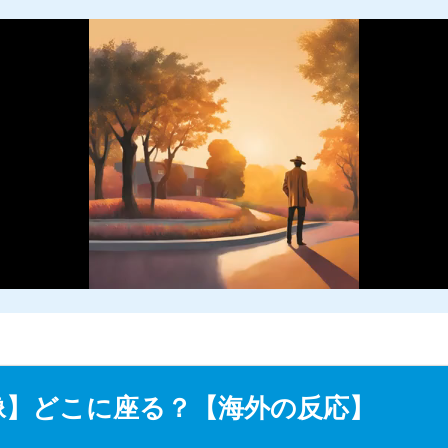
M
u
像】どこに座る？【海外の反応】
t
e