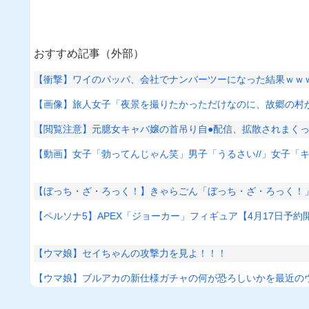
おすすめ記事（外部）
【衝撃】ワイのパッパ、会社でナンバーツーになった結果ｗｗ
【画像】旅人女子「夜景を撮りたかっただけなのに、故郷の村が
【閲覧注意】元臆女キャバ嬢の首吊り自●配信、拡散されまく
【動画】女子「勃ってんじゃん笑」男子「うるさい//」女子「
【ぼっち・ざ・ろっく！】きゃらごん「ぼっち・ざ・ろっく！
【ペルソナ5】APEX「ジョーカー」フィギュア【4月17日予約
【ウマ娘】セイちゃんの攻撃力を見よ！！！
【ウマ娘】ブルアカの新仕様ガチャの何が恐ろしいかを最近の