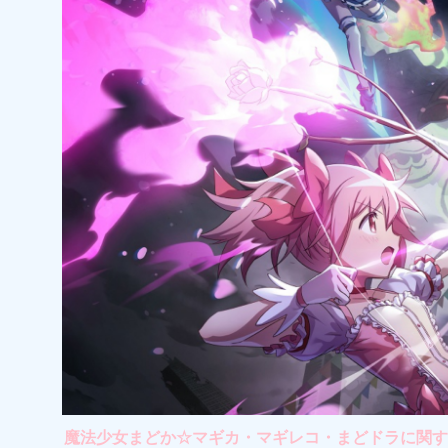
魔法少女まどか☆マギカ・マギレコ・まどドラに関する