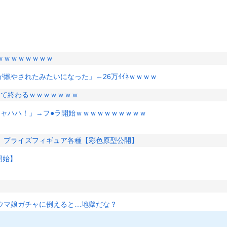
ｗｗｗｗｗｗｗｗ
燃やされたみたいになった」←26万ｲｲﾈｗｗｗｗ
って終わるｗｗｗｗｗｗｗ
キャハハ！」→フ●ラ開始ｗｗｗｗｗｗｗｗｗｗ
」プライズフィギュア各種【彩色原型公開】
開始】
ウマ娘ガチャに例えると…地獄だな？