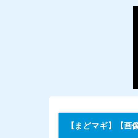
【まどマギ】【画