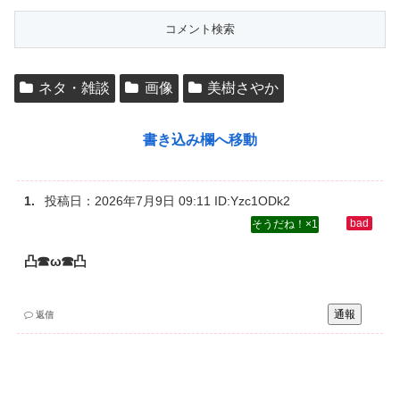
ネタ・雑談
画像
美樹さやか
書き込み欄へ移動
投稿日：
2026年7月9日 09:11
ID:Yzc1ODk2
1
凸☎ω☎凸
通報
返信