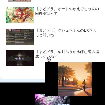
【まどドラ】オートのかえでちゃんの
回復基準って
【まどドラ】クシュちゃんのEXちょ
っと弱いね
【まどドラ】葉月ふうか水ほむ砲の編
成しかいねえ
L
o
/
U
a