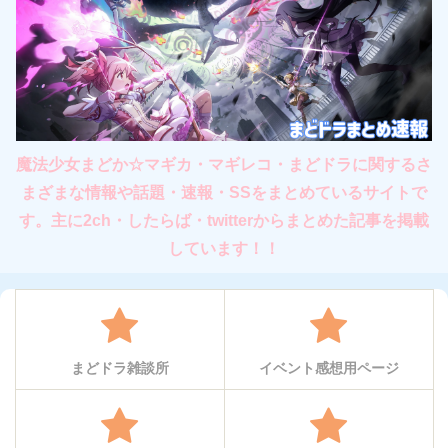
魔法少女まどか☆マギカ・マギレコ・まどドラに関するさ
まざまな情報や話題・速報・SSをまとめているサイトで
す。主に2ch・したらば・twitterからまとめた記事を掲載
しています！！
まどドラ雑談所
イベント感想用ページ