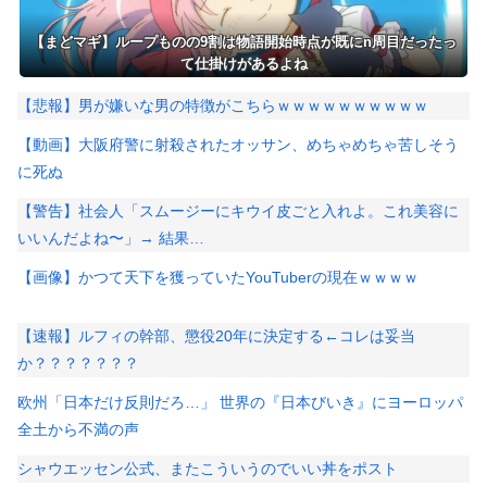
【まどマギ】ループものの9割は物語開始時点が既にn周目だったっ
て仕掛けがあるよね
【悲報】男が嫌いな男の特徴がこちらｗｗｗｗｗｗｗｗｗｗ
【動画】大阪府警に射殺されたオッサン、めちゃめちゃ苦しそう
に死ぬ
【警告】社会人「スムージーにキウイ皮ごと入れよ。これ美容に
いいんだよね〜」→ 結果…
【画像】かつて天下を獲っていたYouTuberの現在ｗｗｗｗ
【速報】ルフィの幹部、懲役20年に決定する←コレは妥当
か？？？？？？？
欧州「日本だけ反則だろ…」 世界の『日本びいき』にヨーロッパ
全土から不満の声
シャウエッセン公式、またこういうのでいい丼をポスト