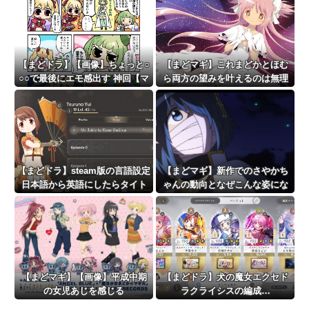
【まどドラ】【画像】ちょっと○
【まどマギ】これまどかとほむ
○○で最後にエモ感出す 神回【マ
ら両方の望みを叶えるのは無理
ギア☆エトセトラ 第94話】
じゃない？
【まどドラ】steam版の言語設定
【まどマギ】新作でのさやかち
日本語から英語にしたらタイト
ゃんの動向となぜこんな姿にな
ル画面からゲーム内に入ること
っているのかが気になる
ができなくなっちゃった
【まどマギ】【画像】平成中期
【まどドラ】犬の魔女エクセド
の女児あじを感じる
ラクライシスの編成…