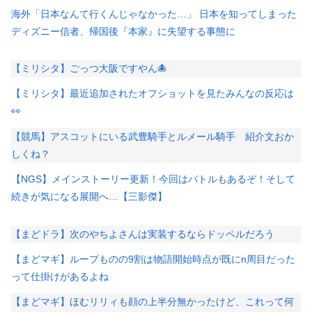
海外「日本なんて行くんじゃなかった…」 日本を知ってしまった
ディズニー信者、帰国後『本家』に失望する事態に
【ミリシタ】ごっつ大阪ですやん🐙
【ミリシタ】最近追加されたオフショットを見たみんなの反応は
👀
【競馬】アスコットにいる武豊騎手とルメール騎手 紹介文おか
しくね？
【NGS】メインストーリー更新！今回はバトルもあるぞ！そして
続きが気になる展開へ…【三影傑】
【まどドラ】次のやちよさんは実装するならドッペルだろう
【まどマギ】ループものの9割は物語開始時点が既にn周目だった
って仕掛けがあるよね
【まどマギ】ほむリリィも顔の上半分無かったけど、これって何