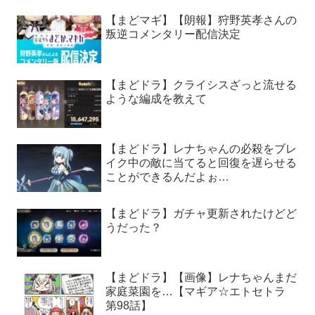
【まどマギ】【朗報】狩野英孝さんの
叛逆コメンタリー配信決定
【まどドラ】クライシスざっと流せる
ような編成を教えて
【まどドラ】レナちゃんの必殺をブレ
イク中の敵に当てると回復を遅らせる
ことができるんだよぉ…
【まどドラ】ガチャ更新されたけどど
うだった？
【まどドラ】【画像】レナちゃんまだ
家庭菜園を…【マギア☆エトセトラ
第98話】