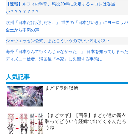
【速報】ルフィの幹部、懲役20年に決定する←コレは妥当
か？？？？？？？
欧州「日本だけ反則だろ…」 世界の『日本びいき』にヨーロッパ
全土から不満の声
シャウエッセン公式、またこういうのでいい丼をポスト
海外「日本なんて行くんじゃなかった…」 日本を知ってしまった
ディズニー信者、帰国後『本家』に失望する事態に
人気記事
まどドラ雑談所
【まどマギ】【画像】まどか達の新衣
装ってどういう経緯で出てくるんだろ
うね