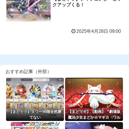
クアップくる！
2025年4月28日 09:00
おすすめ記事（外部）
【まどドラ】タワー98階全然勝
【まどマギ】【動画】『劇場版
てない
魔法少女まどか☆マギカ〈ワル
プルギスの廻天〉』本予告が公
開！！！！