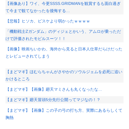
【画像あり】ワイ、今更SSSS.GRIDMANを観賞するも面白過ぎ
て今まで観てなかったを後悔する…
【悲報】ヒソカ、ビスケより弱かったｗｗｗｗ
「機動戦士Ζガンダム」のディジェとかいう、アムロが乗っただ
けで評価されたモビルスーツ！！
【画像】映画ちいかわ、海外から見ると日本人仕草だらけだった
とレビューされてしまう
【まどマギ】ほむらちゃんがさやかのソウルジェムを必死に追い
かけるところ
【まどマギ】【画像】廻天マミさんも丸くなったな…
【まどマギ】廻天冒頭5分先行公開ってマジなの！？
【まどマギ】【画像】この子の弓の打ち方、実際にあるらしくて
胸熱