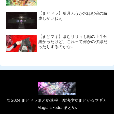
【まどドラ】葉月ふうか水ほむ砲の編
成しかいねえ
【まどマギ】ほむリリィも顔の上半分
無かったけど、これって何かの伏線だ
ったりするのかな…
© 2024 まどドラまとめ速報 魔法少女まどか☆マギカ
Magia Exedra まとめ.