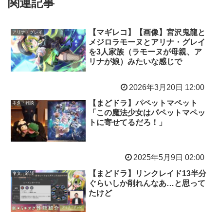
関連記事
【マギレコ】【画像】宮沢鬼龍と
アリナ・グレイ
メジロラモーヌとアリナ・グレイ
を3人家族（ラモーヌが母親、ア
リナが娘）みたいな感じで
2026年3月20日 12:00
【まどドラ】パペットマペット
ネタ・雑談
「この魔法少女はパペットマペッ
トに寄せてるだろ！」
2025年5月9日 02:00
【まどドラ】リンクレイド13半分
ネタ・雑談
ぐらいしか削れんなあ…と思って
たけど