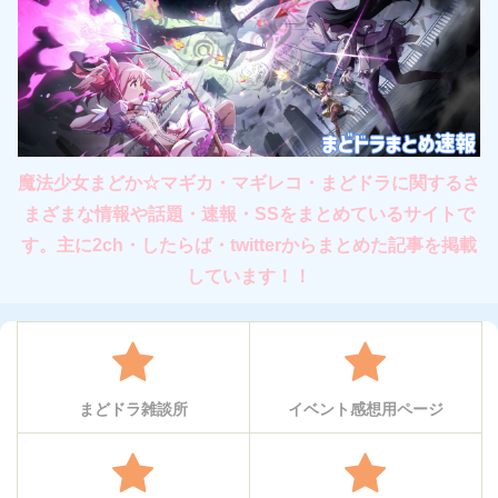
魔法少女まどか☆マギカ・マギレコ・まどドラに関するさ
まざまな情報や話題・速報・SSをまとめているサイトで
す。主に2ch・したらば・twitterからまとめた記事を掲載
しています！！
まどドラ雑談所
イベント感想用ページ