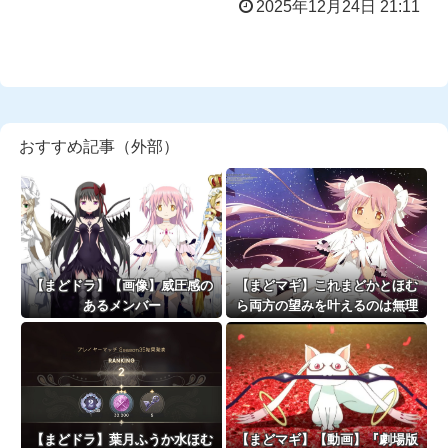
2025年12月24日 21:11
おすすめ記事（外部）
【まどドラ】【画像】威圧感の
【まどマギ】これまどかとほむ
あるメンバー
ら両方の望みを叶えるのは無理
じゃない？
【まどドラ】葉月ふうか水ほむ
【まどマギ】【動画】『劇場版