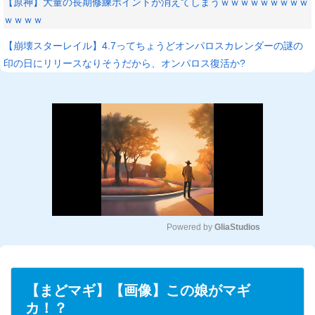
【原神】大量の長期修練ポイントが消えてしまうｗｗｗｗｗｗｗｗｗ
ｗｗｗｗ
【崩壊スターレイル】4.7ってちょうどオンパロスカレンダーの謎の
印の日にリリースなりそうだから、オンパロス復活か?
Powered by 
GliaStudios
M
u
t
【まどマギ】【画像】この娘がマギ
e
カ！？