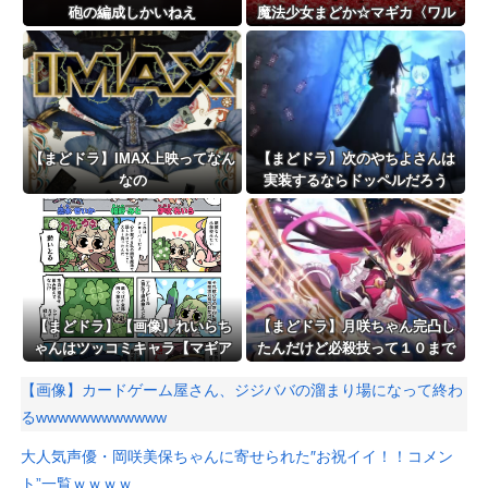
砲の編成しかいねえ
魔法少女まどか☆マギカ〈ワル
プルギスの廻天〉』本予告が公
開！！！！
【まどドラ】IMAX上映ってなん
【まどドラ】次のやちよさんは
なの
実装するならドッペルだろう
【まどドラ】【画像】れいらち
【まどドラ】月咲ちゃん完凸し
ゃんはツッコミキャラ【マギア
たんだけど必殺技って１０まで
☆エトセトラ 第96話】
あげるべき？
【画像】カードゲーム屋さん、ジジババの溜まり場になって終わ
るwwwwwwwwwwww
大人気声優・岡咲美保ちゃんに寄せられた″お祝イイ！！コメン
ト”一覧ｗｗｗｗ