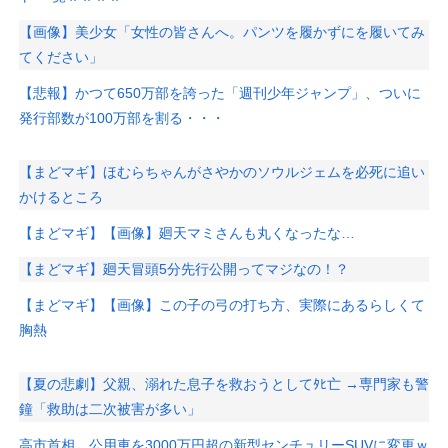
【画像】美少女「女性の皆さんへ。パンツを履かずにを履いてみ
てください」
【悲報】かつて650万部を誇った「週刊少年ジャンプ」、ついに
発行部数が100万部を割る・・・
【まどマギ】ほむらちゃんがさやかのソウルジェムを必死に追い
かけるところ
【まどマギ】【画像】廻天マミさんも丸くなったな…
【まどマギ】廻天冒頭5分先行公開ってマジなの！？
【まどマギ】【画像】この子の弓の打ち方、実際にあるらしくて
胸熱
【夏の悲劇】父親、溺れた息子を救おうとしてﾀﾋ亡 →専門家も警
鐘「救助は二次被害が多い」
高市首相、公用車を3000万円超の新型センチュリーSUVに変更ｗ