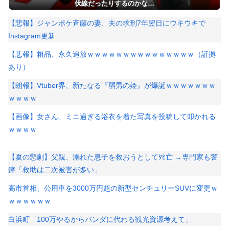
伏線だったりするのかな…
【悲報】ジャンポケ斉藤の妻、夫の求刑7年翌日にウキウキで
Instagram更新
【悲報】粗品、永久追放ｗｗｗｗｗｗｗｗｗｗｗｗｗｗｗ（証拠
あり）
【朗報】Vtuber界、新たなる『弱男の姫』が爆誕ｗｗｗｗｗｗｗ
ｗｗｗｗ
【画像】女さん、ミニ過ぎる浴衣を着た写真を投稿して叩かれる
ｗｗｗｗ
【夏の悲劇】父親、溺れた息子を救おうとしてﾀﾋ亡 →専門家も警
鐘「救助は二次被害が多い」
高市首相、公用車を3000万円超の新型センチュリーSUVに変更ｗ
ｗｗｗｗｗｗ
白浜町「100万やるからパンダに代わる観光資源考えて」