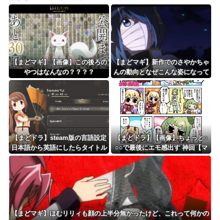
【まどマギ】【画像】この後ろの
【まどマギ】新作でのさやかちゃ
やつはなんなの？？？？
んの動向となぜこんな姿になって
いるのかが気になる
【まどドラ】steam版の言語設定
【まどドラ】【画像】ちょっと○
日本語から英語にしたらタイトル
○○で最後にエモ感出す 神回【マ
画面からゲーム内に入ることがで
ギア☆エトセトラ 第94話】
きなくなっちゃった
【まどマギ】ほむリリィも顔の上半分無かったけど、これって何かの