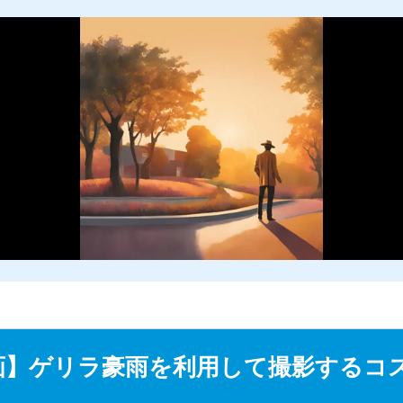
M
u
画】ゲリラ豪雨を利用して撮影するコ
t
e