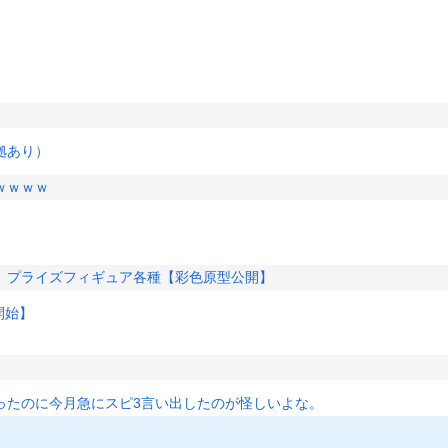
拠あり）
ｗｗｗｗ
」プライズフィギュア各種【彩色原型公開】
開始】
ったのに今月急にスピ3言い出したのが怪しいよな。