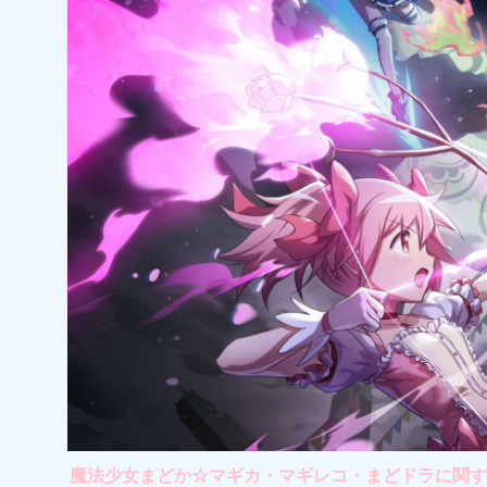
魔法少女まどか☆マギカ・マギレコ・まどドラに関する