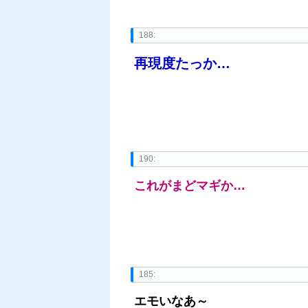
188:
再現度たっか…
190:
これがまどマギか…
185:
エモいなあ～