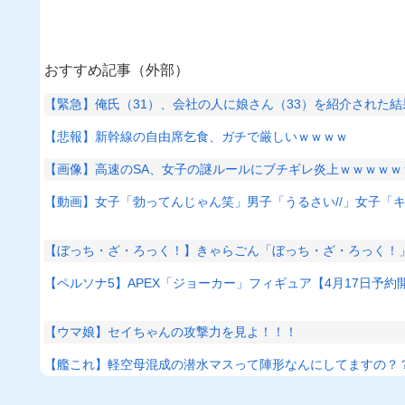
おすすめ記事（外部）
【緊急】俺氏（31）、会社の人に娘さん（33）を紹介された
【悲報】新幹線の自由席乞食、ガチで厳しいｗｗｗｗ
【画像】高速のSA、女子の謎ルールにブチギレ炎上ｗｗｗｗｗ
【動画】女子「勃ってんじゃん笑」男子「うるさい//」女子「
【ぼっち・ざ・ろっく！】きゃらごん「ぼっち・ざ・ろっく！
【ペルソナ5】APEX「ジョーカー」フィギュア【4月17日予約
【ウマ娘】セイちゃんの攻撃力を見よ！！！
【艦これ】軽空母混成の潜水マスって陣形なんにしてますの？