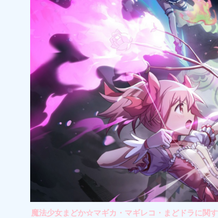
魔法少女まどか☆マギカ・マギレコ・まどドラに関する