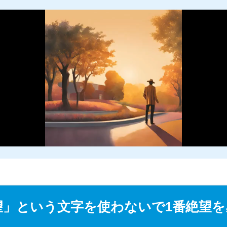
M
u
望」という文字を使わないで1番絶望
t
e