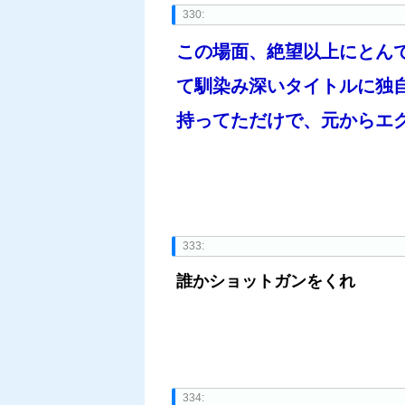
330:
この場面、絶望以上にとん
て馴染み深いタイトルに独
持ってただけで、元からエ
333:
誰かショットガンをくれ
334: