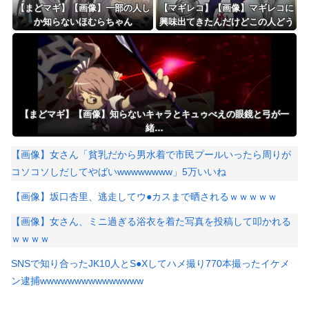
【まどマギ】【画像】一部の人し
【マギレコ】【画像】マギレコに
か知らないほむらちゃん
興味出てきたんだけどこの人どう
いう人なの
【まどマギ】【画像】知らないキャラとキュゥべえの眼鏡と弓が一
緒…
【画像】女さん「貧乳だから男水着で市民プールいったら周りが
コソコソしだしてやばいwwwwwwww」5万いいね
【画像】坂口杏里、逃走してウ●カスまで晒されるｗｗｗｗｗ
【画像】女さん、ミニ過ぎる浴衣を着た写真を投稿して叩かれる
ｗｗｗｗ
SNSで知り合ったJK10人とS●Xしてハメ撮り770本撮ったイケメ
ン逮捕wwwwwwwwwwwwwww