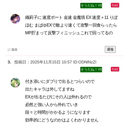
0
織莉子に 速度ポート 金速 金魔填 EX 速度＋11 りぼ
ほむ まばゆEXで敵より速くて攻撃一回食らったら
MP貯まって反撃フィニッシュこれで回ってるの
通報
返信
投稿日：
2025年11月15日 10:57
ID:ODNlNzZl
0
付き添いにダブりで出るとつらいので‌
出たキャラは外してますね‌
EXが出るたびにその人は外れるので‌
必然と強い人から外れていき‌
段々と時間がかかるようになります‌
効率的にどうなのかはよくわかりません