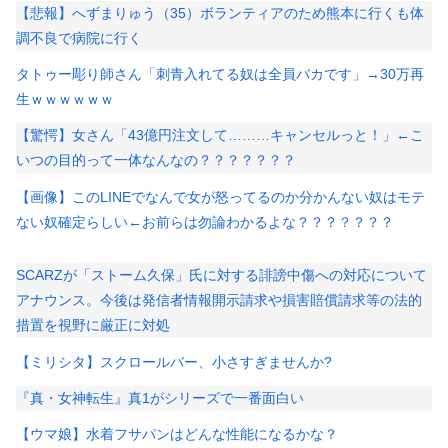
【悲報】へずまりゅう（35）ボランティアのため熊本に行くも体
調不良で病院に行く
タトゥー彫り師さん「刺青入れてる奴は全員バカです」→30万再
生ｗｗｗｗｗｗ
【驚愕】女さん「43億円注文して………キャンセルっと！」←こ
いつの目的って一体なんなの？？？？？？？
【画像】このLINEでなんで女が怒ってるのか分かんない奴はモテ
ない奴確定らしい←お前らは勿論わかるよな？？？？？？？
SCARZが「ストーム久保」氏に対する誹謗中傷への対応について
アナウンス。今後は発信者情報開示請求や損害賠償請求等の法的
措置を視野に厳正に対処
【ミリシタ】スクロールバー、小さすぎませんか?
『真・女神転生』真1がシリーズで一番面白い
【ウマ娘】水着フサパンはどんな性能になるかな？