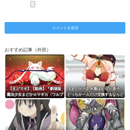
おすすめ記事（外部）
【まどマギ】【動画】『劇場版
【まどドラ】水着ほむらと杏子、
魔法少女まどか☆マギカ〈ワルプ
どっちか一人だけ交換するならど
ルギスの廻天〉』本予告が公
っちがいいの
開！！！！