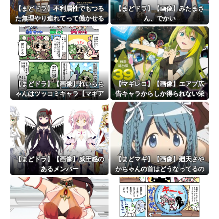
【まどドラ】不利属性でもつる
【まどドラ】【画像】みたまさ
た無理やり連れてって働かせる
ん、でかい
戦法は有効【タワー110階】
【まどドラ】【画像】れいらち
【マギレコ】【画像】エアプ広
ゃんはツッコミキャラ【マギア
告キャラからしか得られない栄
☆エトセトラ 第96話】
養がある
【まどドラ】【画像】威圧感の
【まどマギ】【画像】廻天さや
あるメンバー
かちゃんの首はどうなってるの