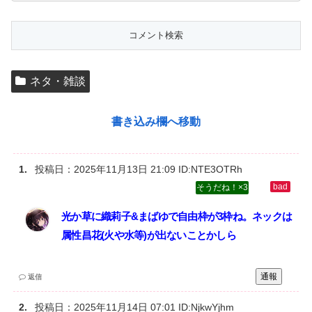
ネタ・雑談
書き込み欄へ移動
投稿日：
2025年11月13日 21:09
ID:NTE3OTRh
3
光か草に織莉子&まばゆで自由枠が3枠ね。ネックは
属性昌花(火や水等)が出ないことかしら
通報
返信
投稿日：
2025年11月14日 07:01
ID:NjkwYjhm