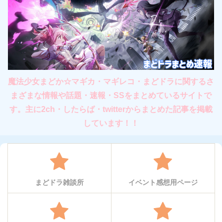
魔法少女まどか☆マギカ・マギレコ・まどドラに関するさ
まざまな情報や話題・速報・SSをまとめているサイトで
す。主に2ch・したらば・twitterからまとめた記事を掲載
しています！！
まどドラ雑談所
イベント感想用ページ