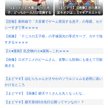
【まどドラ】水着ほむらと杏
【まどドラ】【画像】次の夏限
子、どっちか一人だけ交換する
定キオクは…【マギア☆エトセ
ならどっちがいいの
トラ 第92話】
【悲報】新幹線で「大音量でゲーム実況する息子」の母親、セク
シーすぎて草ｗｗｗｗ
【画像】「テニスの王子様」の手塚国光の零式サーブ、ガチで強
すぎるｗｗｗｗ
【エ●漫画】乱交物のエ●漫画←これｗｗｗ
【画像】ロボアニメのビームさん、攻撃にも防御にも使えて万能
過ぎる
【まどマギ】ほむらちゃんがさやかのソウルジェムを必死に追い
かけるところ
【まどマギ】【画像】廻天マミさんも丸くなったな…
【まどマギ】廻天冒頭5分先行公開ってマジなの！？