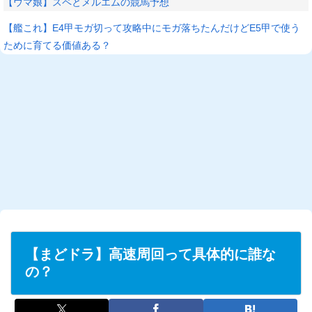
【ウマ娘】スペとメルエムの競馬予想
【艦これ】E4甲モガ切って攻略中にモガ落ちたんだけどE5甲で使う
ために育てる価値ある？
L
/
U
o
n
a
m
d
u
e
t
d
e
:
2
6
.
5
6
%
【まどドラ】高速周回って具体的に誰な
の？