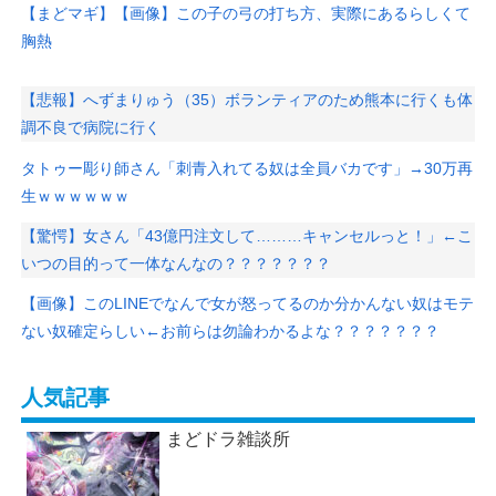
【まどマギ】【画像】この子の弓の打ち方、実際にあるらしくて
胸熱
【悲報】へずまりゅう（35）ボランティアのため熊本に行くも体
調不良で病院に行く
タトゥー彫り師さん「刺青入れてる奴は全員バカです」→30万再
生ｗｗｗｗｗｗ
【驚愕】女さん「43億円注文して………キャンセルっと！」←こ
いつの目的って一体なんなの？？？？？？？
【画像】このLINEでなんで女が怒ってるのか分かんない奴はモテ
ない奴確定らしい←お前らは勿論わかるよな？？？？？？？
人気記事
まどドラ雑談所