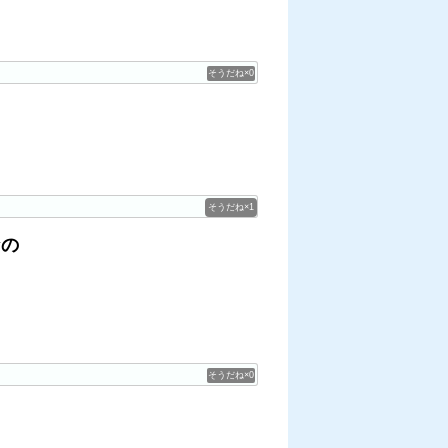
0
！
1
なの
0