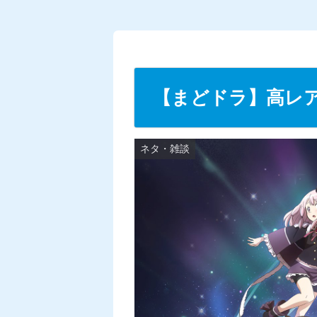
U
n
m
u
t
【まどドラ】高レ
e
ネタ・雑談