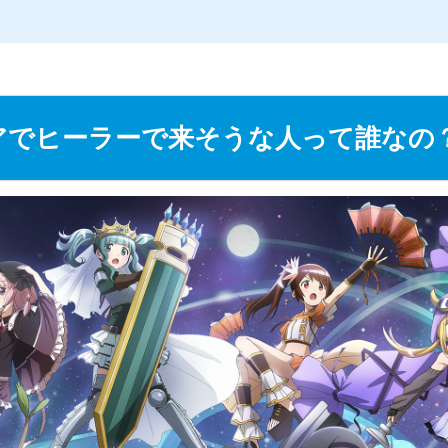
L
/
o
a
d
e
d
アでヒーラーで来そうな人って誰なの
:
2
4
.
1
4
%