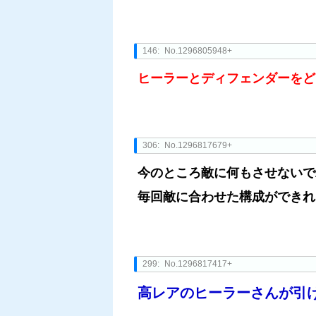
146:
No.1296805948+
ヒーラーとディフェンダーをど
306:
No.1296817679+
今のところ敵に何もさせないで
毎回敵に合わせた構成ができれ
299:
No.1296817417+
高レアのヒーラーさんが引