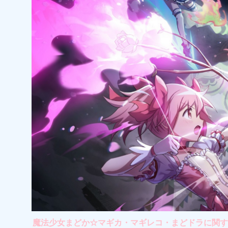
魔法少女まどか☆マギカ・マギレコ・まどドラに関する