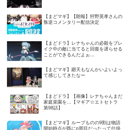
【まどマギ】【朗報】狩野英孝さんの
叛逆コメンタリー配信決定
【まどドラ】レナちゃんの必殺をブレ
イク中の敵に当てると回復を遅らせる
ことができるんだよぉ…
【まどマギ】廻天もなんかいよいよっ
て感じしてきたなー
【まどドラ】【画像】レナちゃんまだ
家庭菜園を…【マギア☆エトセトラ
第98話】
【まどマギ】ループものの9割は物語
開始時点が既にn周目だったって仕掛