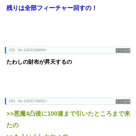
残りは全部フィーチャー回すの！
105:
No.1403169869+
0
たわしの財布が昇天するの
189:
No.1403178802+
0
>>悪魔4凸後に100連まで引いたところまで来
たの