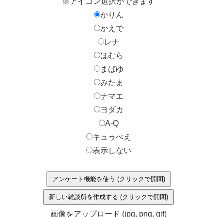
※アイコン選択ができます
かりん
かえで
レナ
ほむら
まばゆ
みたま
ナマエ
ヨダカ
A-Q
キュゥべえ
表示しない
アンケート機能を使う (クリックで開閉)
新しい雑談所を作成する (クリックで開閉)
画像をアップロード (jpg, png, gif)