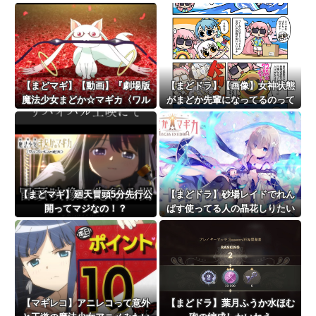
復を遅らせることができるんだ
戦法は有効【タワー110階】
よぉ…
【まどマギ】【動画】『劇場版
【まどドラ】【画像】女神状態
魔法少女まどか☆マギカ〈ワル
がまどか先輩になってるのって
プルギスの廻天〉』本予告が公
今まであったっけ…?【マギア☆
開！！！！
エトセトラ 第97話】
【まどマギ】廻天冒頭5分先行公
【まどドラ】砂場レイドでれん
開ってマジなの！？
ぱす使ってる人の晶花しりたい
【マギレコ】アニレコって意外
【まどドラ】葉月ふうか水ほむ