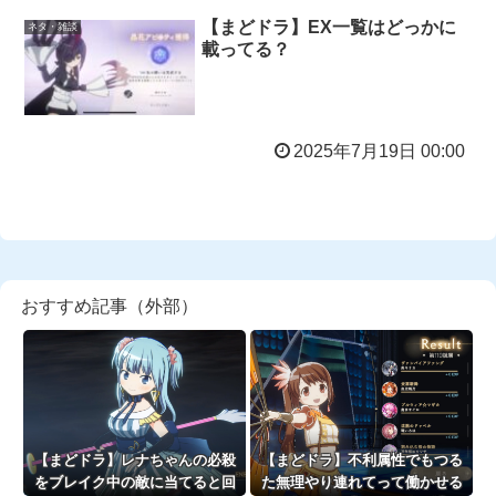
【まどドラ】EX一覧はどっかに
ネタ・雑談
載ってる？
2025年7月19日 00:00
おすすめ記事（外部）
【まどドラ】レナちゃんの必殺
【まどドラ】不利属性でもつる
をブレイク中の敵に当てると回
た無理やり連れてって働かせる