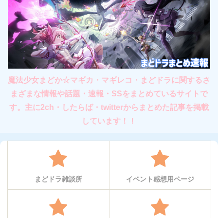
魔法少女まどか☆マギカ・マギレコ・まどドラに関するさ
まざまな情報や話題・速報・SSをまとめているサイトで
す。主に2ch・したらば・twitterからまとめた記事を掲載
しています！！
まどドラ雑談所
イベント感想用ページ