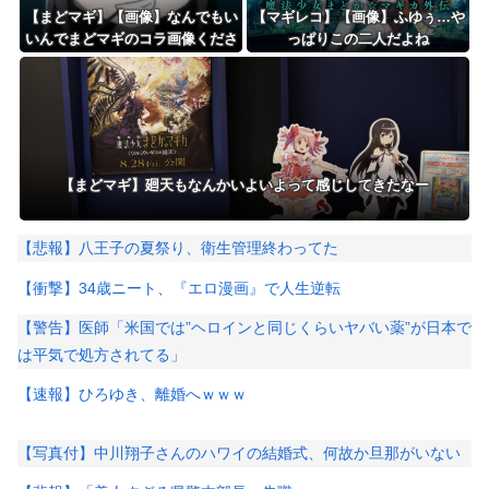
【まどマギ】【画像】なんでもい
【マギレコ】【画像】ふゆぅ…や
いんでまどマギのコラ画像くださ
っぱりこの二人だよね
い
【まどマギ】廻天もなんかいよいよって感じしてきたなー
【悲報】八王子の夏祭り、衛生管理終わってた
【衝撃】34歳ニート、『エロ漫画』で人生逆転
【警告】医師「米国では”ヘロインと同じくらいヤバい薬”が日本で
は平気で処方されてる」
【速報】ひろゆき、離婚へｗｗｗ
【写真付】中川翔子さんのハワイの結婚式、何故か旦那がいない