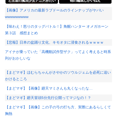
と王道の魔法少女アニメみたい
砲の編成しかいねえ
な構成っぽさもあった
【画像】アメリカの最新ラブドールのラインナップがヤバい
wwwwwwwww
【味わえ！怒りのタッグバトル！】角醒ハンター オメガホーン
第３話 感想まとめ
【悲報】日本の盆踊り文化、キモオタに浸食されるｗｗｗｗ
アイナが乗っていた「高機動試作型ザク」ってよく考えると時系
列がおかしいな
【まどマギ】ほむらちゃんがさやかのソウルジェムを必死に追い
かけるところ
【まどマギ】【画像】廻天マミさんも丸くなったな…
【まどマギ】廻天冒頭5分先行公開ってマジなの！？
【まどマギ】【画像】この子の弓の打ち方、実際にあるらしくて
胸熱