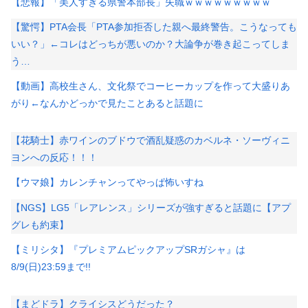
【悲報】「美人すぎる県警本部長」失職ｗｗｗｗｗｗｗｗｗ
【驚愕】PTA会長「PTA参加拒否した親へ最終警告。こうなっても
いい？」←コレはどっちが悪いのか？大論争が巻き起こってしま
う…
【動画】高校生さん、文化祭でコーヒーカップを作って大盛りあ
がり←なんかどっかで見たことあると話題に
【花騎士】赤ワインのブドウで酒乱疑惑のカベルネ・ソーヴィニ
ヨンへの反応！！！
【ウマ娘】カレンチャンってやっぱ怖いすね
【NGS】LG5「レアレンス」シリーズが強すぎると話題に【アプ
グレも約束】
【ミリシタ】『プレミアムピックアップSRガシャ』は
8/9(日)23:59まで!!
【まどドラ】クライシスどうだった？