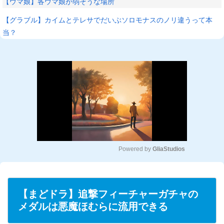
【ウマ娘】各ウマ娘が弱そうな場所
【グラブル】カイムとテレサでだいぶソロモナスのノリ違うって本
当？
Powered by 
GliaStudios
M
u
t
【まどドラ】追撃フィーチャーガチャの
e
メダルは悪魔ほむらに流用できる