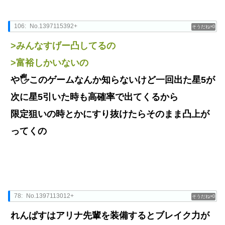
106:
No.1397115392+
0
>みんなすげー凸してるの
>富裕しかいないの
や🖐️このゲームなんか知らないけど一回出た星5が
次に星5引いた時も高確率で出てくるから
限定狙いの時とかにすり抜けたらそのまま凸上が
ってくの
78:
No.1397113012+
0
れんぱすはアリナ先輩を装備するとブレイク力が