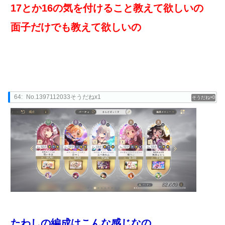
17とか16の気を付けること教えて欲しいの
面子だけでも教えて欲しいの
64:
No.1397112033そうだねx1
0
たわしの編成はこんな感じなの