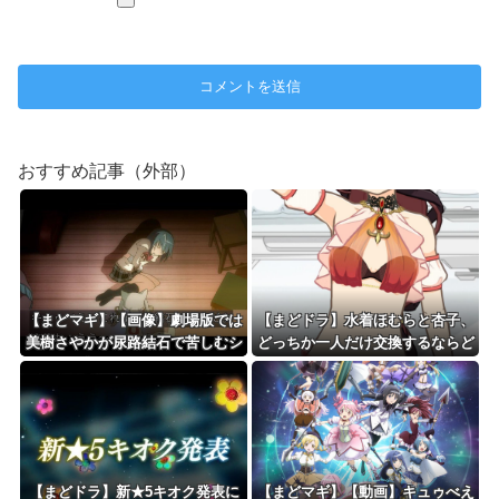
おすすめ記事（外部）
【まどマギ】【画像】劇場版では
【まどドラ】水着ほむらと杏子、
美樹さやかが尿路結石で苦しむシ
どっちか一人だけ交換するならど
ーンが追加されたってホントです
っちがいいの
か？
【まどドラ】新★5キオク発表に
【まどマギ】【動画】キュゥべえ