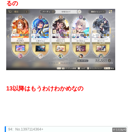
るの
13以降はもうわけわかめなの
94:
No.1397114364+
0