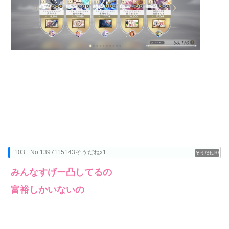
103:
No.1397115143そうだねx1
0
みんなすげー凸してるの
富裕しかいないの