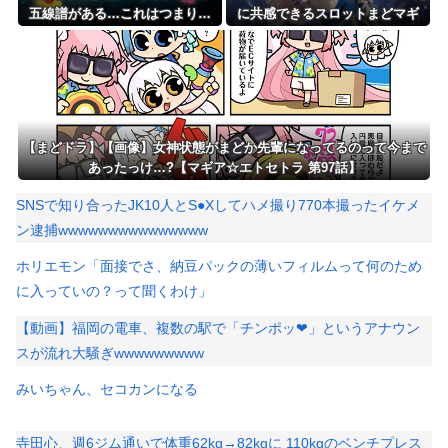
五線譜がある…これはつまり…
に共感できるスロットまどマギ
【まどドラ】【画像】女神状態がまどか先輩になってるのって今まで
あったっけ…?【マギア☆エトセトラ 第97話】
SNSで知り合ったJK10人とS●Xしてハメ撮り770本撮ったイケメ
ン逮捕wwwwwwwwwwwwwww
ホリエモン「面接でさ、納豆パックの薄いフィルムって何のため
に入っていの？って聞くわけ」
【動画】福岡の電車、複数の駅で「チンポッ❤」というアナウン
スが流れ大騒ぎwwwwwwwww
みいちゃん、セコカンになる
寺田心、週6ジム通いで体重62kg→82kgに 110kgのベンチプレス