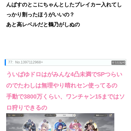
んぱすのとこにちゃんとしたブレイカー入れてし
っかり割ったほうがいいの？
あと高レベルだと鶴乃がしぬの
77:
No.1397112968+
0
ういばゆドロはがみんな4凸未満でSPつらい
のでたわしは無理やり晴れセン使ってるの
手動で3800万くらい、ワンチャン15まではソ
ロ狩りできるの