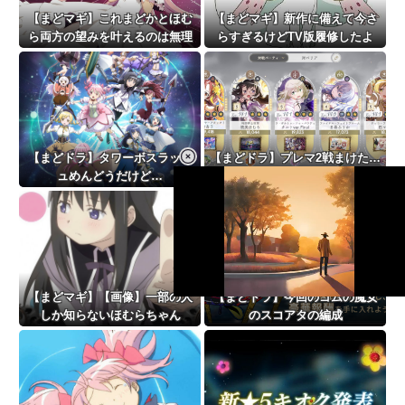
【まどマギ】これまどかとほむ
【まどマギ】新作に備えて今さ
ら両方の望みを叶えるのは無理
らすぎるけどTV版履修したよ
じゃない？
【まどドラ】タワーボスラッシ
【まどドラ】プレマ2戦まけた…
ュめんどうだけど…
もういいや…
【まどマギ】【画像】一部の人
【まどドラ】今回のゴムの魔女
L
しか知らないほむらちゃん
のスコアタの編成
o
/
U
a
n
d
m
e
u
d
t
:
e
2