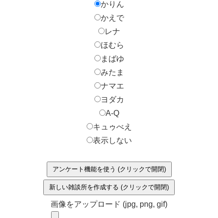
かりん
かえで
レナ
ほむら
まばゆ
みたま
ナマエ
ヨダカ
A-Q
キュゥべえ
表示しない
アンケート機能を使う (クリックで開閉)
新しい雑談所を作成する (クリックで開閉)
画像をアップロード (jpg, png, gif)