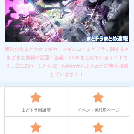
魔法少女まどか☆マギカ・マギレコ・まどドラに関するさ
まざまな情報や話題・速報・SSをまとめているサイトで
す。主に2ch・したらば・twitterからまとめた記事を掲載
しています！！
まどドラ雑談所
イベント感想用ページ