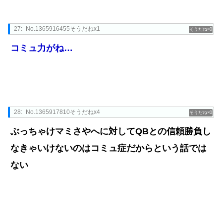
27:
No.1365916455そうだねx1
0
コミュ力がね…
28:
No.1365917810そうだねx4
0
ぶっちゃけマミさやへに対してQBとの信頼勝負し
なきゃいけないのはコミュ症だからという話では
ない