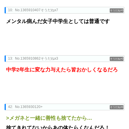
10:
No.1365910407そうだねx7
0
メンタル病んだ女子中学生としては普通です
13:
No.1365910862そうだねx3
0
中学2年生に変な力与えたら皆おかしくなるだろ
42:
No.1365930120+
0
>メガネと一緒に善性も捨てたから…
捨てきれてないからあの体たらくなんだろ！