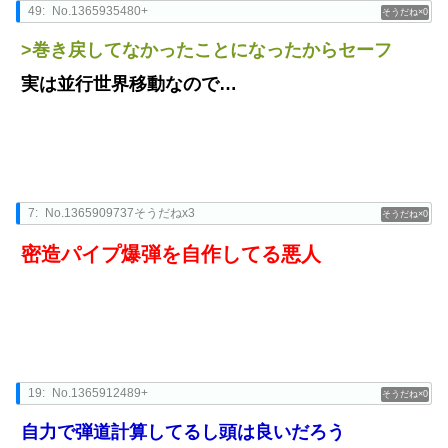
49:
No.1365935480+
0
>巻き戻してなかったことになったからセーフ
実は並行世界移動なので…
7:
No.1365909737そうだねx3
0
密造パイプ爆弾を自作してる悪人
19:
No.1365912489+
0
自力で弾道計算してるし頭は良いだろう