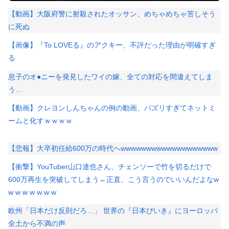
【動画】大阪府警に射殺されたオッサン、めちゃめちゃ苦しそう
に死ぬ
【画像】『To LOVEる』のアクキー、不評だった理由が明確すぎ
る
息子のオ●ニーを発見したワイの嫁、全ての対応を間違えてしま
う…
【動画】クレヨンしんちゃんの例の動画、バズリすぎてネットミ
ームと化すｗｗｗｗ
【悲報】大卒初任給600万の時代へwwwwwwwwwwwwwwwwwww
【衝撃】YouTuber山口達也さん、チェンソーで竹を切るだけで
600万再生を突破してしまう←正直、こう言うのでいいんだよなw
w w w w w w w
欧州「日本だけ反則だろ…」 世界の『日本びいき』にヨーロッパ
全土から不満の声