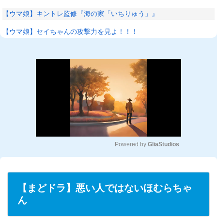
【ウマ娘】キントレ監修『海の家「いちりゅう」』
【ウマ娘】セイちゃんの攻撃力を見よ！！！
Powered by 
GliaStudios
M
u
t
【まどドラ】悪い人ではないほむらちゃ
e
ん