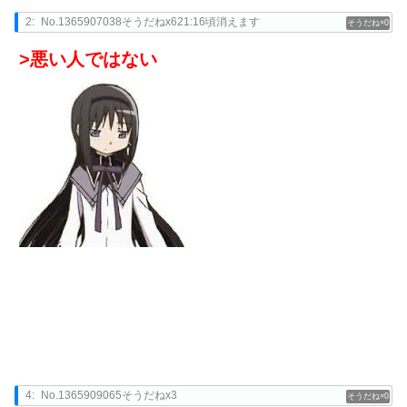
2:
No.1365907038そうだねx621:16頃消えます
0
>悪い人ではない
4:
No.1365909065そうだねx3
0