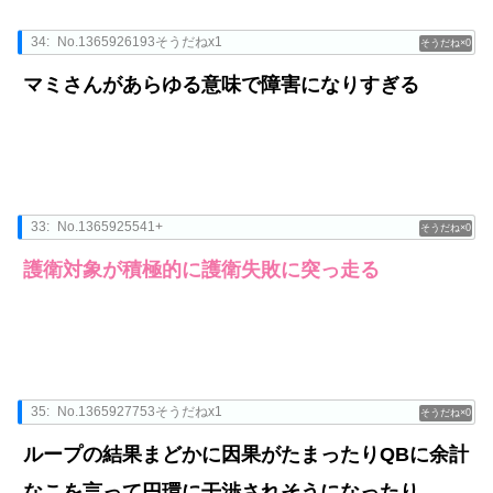
34:
No.1365926193そうだねx1
0
マミさんがあらゆる意味で障害になりすぎる
33:
No.1365925541+
0
護衛対象が積極的に護衛失敗に突っ走る
35:
No.1365927753そうだねx1
0
ループの結果まどかに因果がたまったりQBに余計
なこを言って円環に干渉されそうになったり