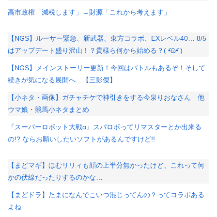
高市政権「減税します」→財源「これから考えます」
【NGS】ルーサー緊急、新武器、東方コラボ、EXレベル40… 8/5
はアップデート盛り沢山！？貴様ら何から始める？( •᷄ὤ•᷅ )
【NGS】メインストーリー更新！今回はバトルもあるぞ！そして
続きが気になる展開へ…【三影傑】
【小ネタ・画像】ガチャチケで神引きをする今泉りおなさん 他
ウマ娘・競馬小ネタまとめ
『スーパーロボット大戦α』スパロボってリマスターとか出来る
の!? ならお願いしたいソフトがあるんですけど!!
【まどマギ】ほむリリィも顔の上半分無かったけど、これって何
かの伏線だったりするのかな…
【まどドラ】たまになんでこいつ混じってんの？ってコラボある
よね