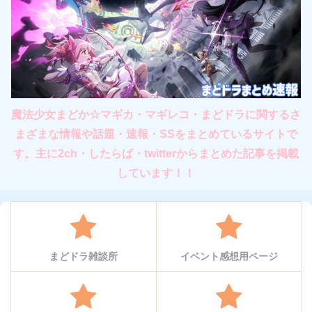
魔法少女まどか☆マギカ・マギレコ・まどドラに関するさ
まざまな情報や話題・速報・SSをまとめているサイトで
す。主に2ch・したらば・twitterからまとめた記事を掲載
しています！！
まどドラ雑談所
イベント感想用ページ