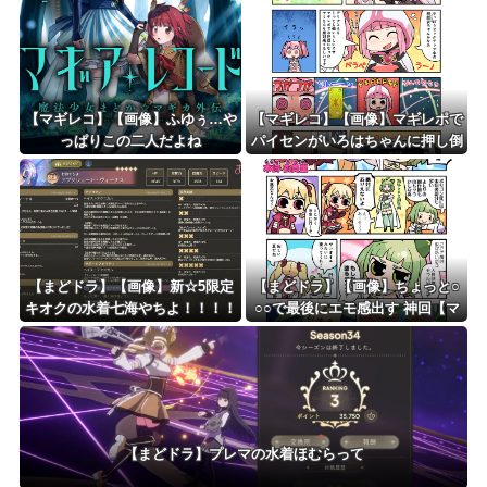
【マギレコ】【画像】ふゆぅ…や
【マギレコ】【画像】マギレポで
っぱりこの二人だよね
パイセンがいろはちゃんに押し倒
される回探してるんだけど
【まどドラ】【画像】新☆5限定
【まどドラ】【画像】ちょっと○
キオクの水着七海やちよ！！！！
○○で最後にエモ感出す 神回【マ
水全体ブレイカー
ギア☆エトセトラ 第94話】
【まどドラ】プレマの水着ほむらって