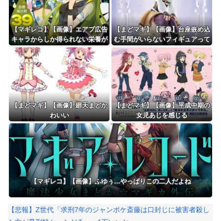
【マギレコ】【画像】エアプ広告
【まどマギ】【画像】台座嵌め込
キャラからしか得られない栄養が
む手間がいらないフィギュアって
ある
いいなと思うこの頃
【まどマギ】【画像】廻天まどか
【まどマギ】【画像】平成中期の
わいい
女児あじを感じる
【マギレコ】【画像】ふゆぅ…やっぱりこの二人だよね
【悲報】Z世代「求刑7年のジャンポケ斎藤は口封じに被害者殺し