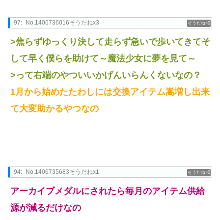
97:
No.1406736016そうだねx3
0
>焦らずゆっくり決して走らず急いで歩いてきてそ
して早く僕らを助けて～魔法少女に夢を見て～
>って右端のやついいかげんいらんくないなの？
1月から始めたたわしには交換アイテム嵩増し出来
て大変助かるやつなの
94:
No.1406735683そうだねx1
0
アーカイブメダルにされたら毎月のアイテム供給
源が減るだけなの