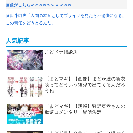
画像がこちらw w w w w w w w w w
岡田斗司夫「人間の本音としてブサイクを見たら不愉快になる。
この責任をどうとるんだ」
人気記事
まどドラ雑談所
【まどマギ】【画像】まどか達の新衣
装ってどういう経緯で出てくるんだろ
うね
【まどマギ】【朗報】狩野英孝さんの
叛逆コメンタリー配信決定