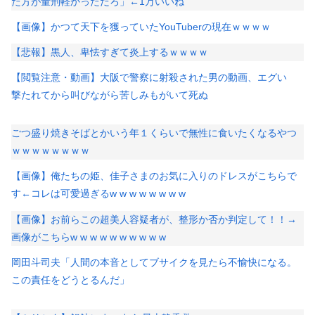
た方が量刑軽かっただろ」←1万いいね
【画像】かつて天下を獲っていたYouTuberの現在ｗｗｗｗ
【悲報】黒人、卑怯すぎて炎上するｗｗｗｗ
【閲覧注意・動画】大阪で警察に射殺された男の動画、エグい
撃たれてから叫びながら苦しみもがいて死ぬ
ごつ盛り焼きそばとかいう年１くらいで無性に食いたくなるやつ
ｗｗｗｗｗｗｗｗ
【画像】俺たちの姫、佳子さまのお気に入りのドレスがこちらで
す←コレは可愛過ぎるw w w w w w w w
【画像】お前らこの超美人容疑者が、整形か否か判定して！！→
画像がこちらw w w w w w w w w w
岡田斗司夫「人間の本音としてブサイクを見たら不愉快になる。
この責任をどうとるんだ」