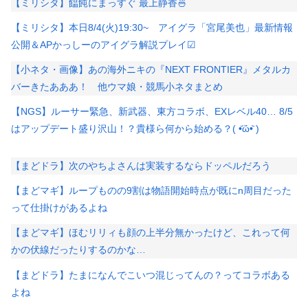
【ミリシタ】饂飩にまっすぐ 最上静香🍜
【ミリシタ】本日8/4(火)19:30~ アイグラ「宮尾美也」最新情報
公開＆APかっしーのアイグラ解説プレイ☑
【小ネタ・画像】あの海外ニキの『NEXT FRONTIER』メタルカ
バーきたあああ！ 他ウマ娘・競馬小ネタまとめ
【NGS】ルーサー緊急、新武器、東方コラボ、EXレベル40… 8/5
はアップデート盛り沢山！？貴様ら何から始める？( •᷄ὤ•᷅ )
【まどドラ】次のやちよさんは実装するならドッペルだろう
【まどマギ】ループものの9割は物語開始時点が既にn周目だった
って仕掛けがあるよね
【まどマギ】ほむリリィも顔の上半分無かったけど、これって何
かの伏線だったりするのかな…
【まどドラ】たまになんでこいつ混じってんの？ってコラボある
よね