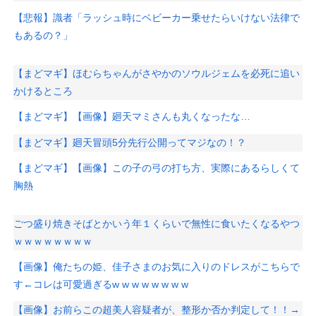
【悲報】識者「ラッシュ時にベビーカー乗せたらいけない法律で
もあるの？」
【まどマギ】ほむらちゃんがさやかのソウルジェムを必死に追い
かけるところ
【まどマギ】【画像】廻天マミさんも丸くなったな…
【まどマギ】廻天冒頭5分先行公開ってマジなの！？
【まどマギ】【画像】この子の弓の打ち方、実際にあるらしくて
胸熱
ごつ盛り焼きそばとかいう年１くらいで無性に食いたくなるやつ
ｗｗｗｗｗｗｗｗ
【画像】俺たちの姫、佳子さまのお気に入りのドレスがこちらで
す←コレは可愛過ぎるw w w w w w w w
【画像】お前らこの超美人容疑者が、整形か否か判定して！！→