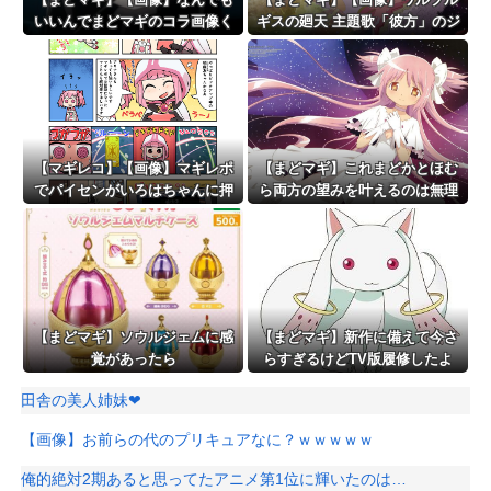
いいんでまどマギのコラ画像く
ギスの廻天 主題歌「彼方」のジ
ださい
ャケット
【マギレコ】【画像】マギレポ
【まどマギ】これまどかとほむ
でパイセンがいろはちゃんに押
ら両方の望みを叶えるのは無理
し倒される回探してるんだけど
じゃない？
【まどマギ】ソウルジェムに感
【まどマギ】新作に備えて今さ
覚があったら
らすぎるけどTV版履修したよ
田舎の美人姉妹❤
【画像】お前らの代のプリキュアなに？ｗｗｗｗｗ
俺的絶対2期あると思ってたアニメ第1位に輝いたのは…