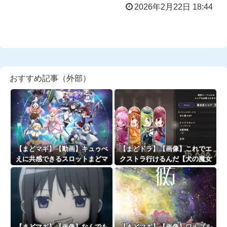
2026年2月22日 18:44
おすすめ記事（外部）
【まどマギ】【動画】キュゥべ
【まどドラ】【画像】これでエ
えに共感できるスロットまどマ
クストラ行けるんだ【犬の魔女
ギ
エクセドラクライシス】
【まどマギ】【画像】なんでも
【まどマギ】【画像】ワルプル