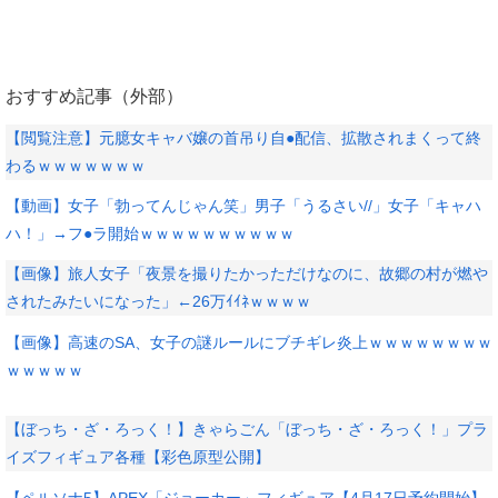
おすすめ記事（外部）
【閲覧注意】元臆女キャバ嬢の首吊り自●配信、拡散されまくって終
わるｗｗｗｗｗｗｗ
【動画】女子「勃ってんじゃん笑」男子「うるさい//」女子「キャハ
ハ！」→フ●ラ開始ｗｗｗｗｗｗｗｗｗｗ
【画像】旅人女子「夜景を撮りたかっただけなのに、故郷の村が燃や
されたみたいになった」←26万ｲｲﾈｗｗｗｗ
【画像】高速のSA、女子の謎ルールにブチギレ炎上ｗｗｗｗｗｗｗｗ
ｗｗｗｗｗ
【ぼっち・ざ・ろっく！】きゃらごん「ぼっち・ざ・ろっく！」プラ
イズフィギュア各種【彩色原型公開】
【ペルソナ5】APEX「ジョーカー」フィギュア【4月17日予約開始】