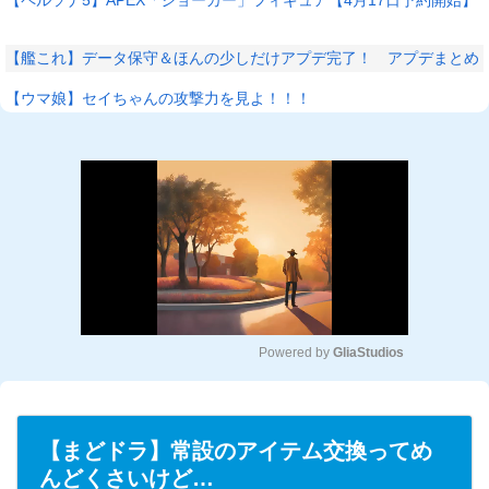
【艦これ】データ保守＆ほんの少しだけアプデ完了！ アプデまとめ
【ウマ娘】セイちゃんの攻撃力を見よ！！！
Powered by 
GliaStudios
M
u
t
【まどドラ】常設のアイテム交換ってめ
e
んどくさいけど…