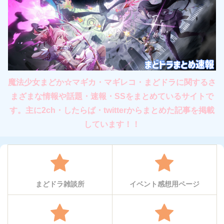
魔法少女まどか☆マギカ・マギレコ・まどドラに関するさ
まざまな情報や話題・速報・SSをまとめているサイトで
す。主に2ch・したらば・twitterからまとめた記事を掲載
しています！！
まどドラ雑談所
イベント感想用ページ