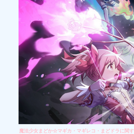
魔法少女まどか☆マギカ・マギレコ・まどドラに関する