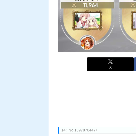
X
14:
No.1397070447+