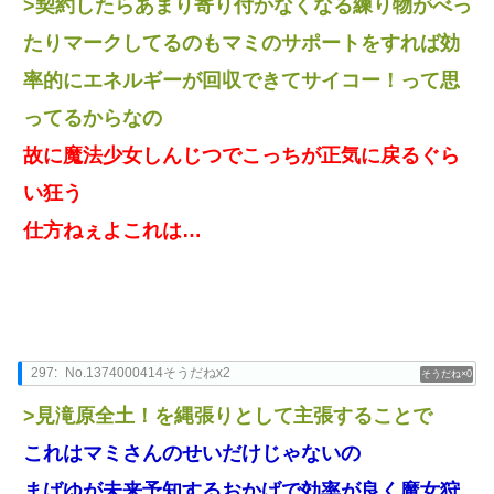
>契約したらあまり寄り付かなくなる練り物がべっ
たりマークしてるのもマミのサポートをすれば効
率的にエネルギーが回収できてサイコー！って思
ってるからなの
故に魔法少女しんじつでこっちが正気に戻るぐら
い狂う
仕方ねぇよこれは…
297:
No.1374000414そうだねx2
0
>見滝原全土！を縄張りとして主張することで
これはマミさんのせいだけじゃないの
まばゆが未来予知するおかげで効率が良く魔女狩