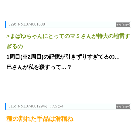
329:
No.1374001638+
0
>まばゆちゃんにとってのマミさんが特大の地雷す
ぎるの
1周目(※2周目)の記憶が引きずりすぎてるの…
巴さんが私を殺すって…？
315:
No.1374001294そうだねx4
0
種の割れた手品は滑稽ね