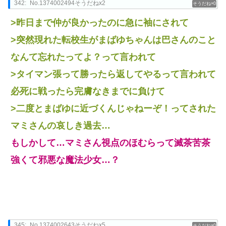
342:
No.1374002494そうだねx2
0
>昨日まで仲が良かったのに急に袖にされて
>突然現れた転校生がまばゆちゃんは巴さんのこと
なんて忘れたってよ？って言われて
>タイマン張って勝ったら返してやるって言われて
必死に戦ったら完膚なきまでに負けて
>二度とまばゆに近づくんじゃねーぞ！ってされた
マミさんの哀しき過去…
もしかして…マミさん視点のほむらって滅茶苦茶
強くて邪悪な魔法少女…？
345:
No.1374002643そうだねx5
0