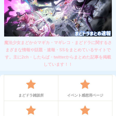
魔法少女まどか☆マギカ・マギレコ・まどドラに関するさ
まざまな情報や話題・速報・SSをまとめているサイトで
す。主に2ch・したらば・twitterからまとめた記事を掲載
しています！！
まどドラ雑談所
イベント感想用ページ