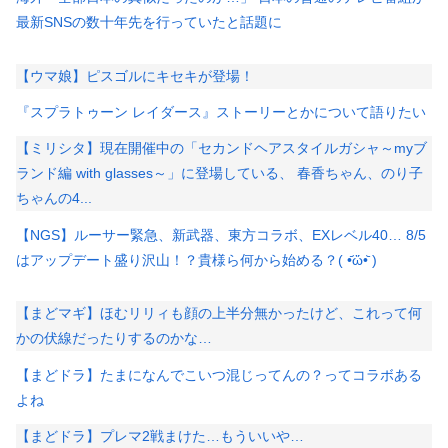
最新SNSの数十年先を行っていたと話題に
【ウマ娘】ピスゴルにキセキが登場！
『スプラトゥーン レイダース』ストーリーとかについて語りたい
【ミリシタ】現在開催中の「セカンドヘアスタイルガシャ～myブ
ランド編 with glasses～」に登場している、 春香ちゃん、のり子
ちゃんの4...
【NGS】ルーサー緊急、新武器、東方コラボ、EXレベル40… 8/5
はアップデート盛り沢山！？貴様ら何から始める？( •᷄ὤ•᷅ )
【まどマギ】ほむリリィも顔の上半分無かったけど、これって何
かの伏線だったりするのかな…
【まどドラ】たまになんでこいつ混じってんの？ってコラボある
よね
【まどドラ】プレマ2戦まけた…もういいや…