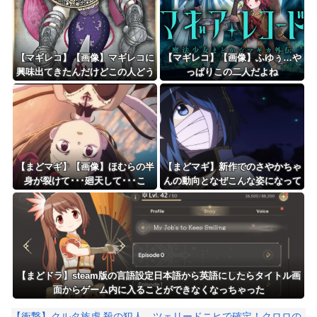
【マギレコ】【画像】マギレコに
【マギレコ】【画像】ふゆぅ…や
興味出てきたんだけどこの人どう
っぱりこの二人だよね
いう人なの
【まどマギ】【画像】ほむらの半
【まどマギ】新作でのさやかちゃ
身が裂けて･･･廻天して･･･こ
んの動向となぜこんな姿になって
れ･･･
いるのかが気になる
【まどドラ】steam版の言語設定日本語から英語にしたらタイトル画
面からゲーム内に入ることができなくなっちゃった
【衝撃】クルタ族虐 殺の犯人、ツェリードニヒで確定！クロロの