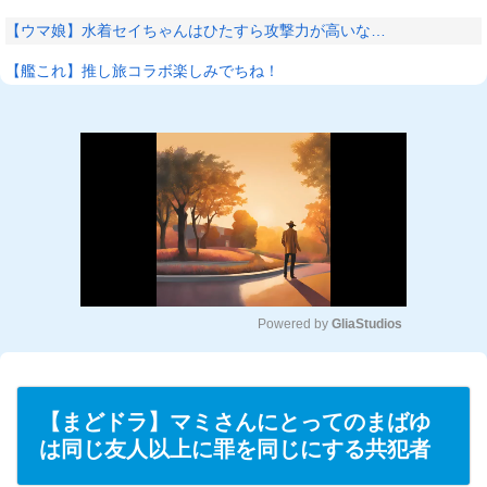
【ウマ娘】水着セイちゃんはひたすら攻撃力が高いな…
【艦これ】推し旅コラボ楽しみでちね！
Powered by 
GliaStudios
M
u
t
【まどドラ】マミさんにとってのまばゆ
e
は同じ友人以上に罪を同じにする共犯者