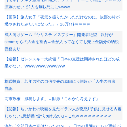
演劇のせいで2人も無駄死ににwwww
【画像】旅人女子「夜景を撮りたかっただけなのに、故郷の村が
燃やされたみたいになった」←26万ｲｲﾈｗｗｗｗ
成人向けゲーム『ヤリステ メスブター』開発者絶望、銀行が
steamからの入金を拒否→金が入ってなくても売上金額分の納税
義務あり
【速報】ゼレンスキー大統領「日本の支援は期待されたほどの成
果がない」WWWWWWWWWWW
株式投資、若年男性の自信喪失の原因に-6割超が「人生の敗者」
自認
高市政権「減税します」→財源「これから考えます」
【悲報】ちいかわの映画を見たイラン人が激怒｢子供に見せる内容
じゃない｡悪影響は計り知れない｣←これw w w w w w w w w
海外「全部日本の真似だったのか…」 日本の普通のテレビ番組が