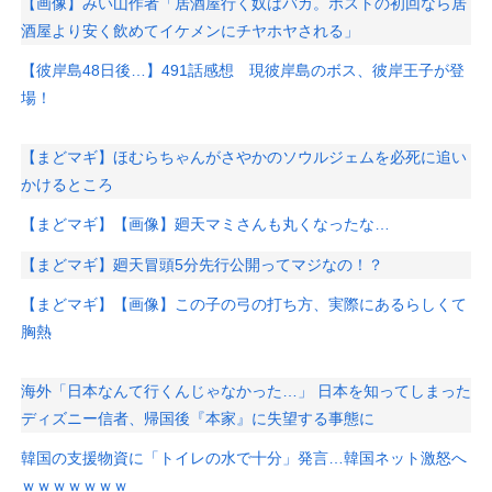
【画像】みい山作者「居酒屋行く奴はバカ。ホストの初回なら居
酒屋より安く飲めてイケメンにチヤホヤされる」
【彼岸島48日後…】491話感想 現彼岸島のボス、彼岸王子が登
場！
【まどマギ】ほむらちゃんがさやかのソウルジェムを必死に追い
かけるところ
【まどマギ】【画像】廻天マミさんも丸くなったな…
【まどマギ】廻天冒頭5分先行公開ってマジなの！？
【まどマギ】【画像】この子の弓の打ち方、実際にあるらしくて
胸熱
海外「日本なんて行くんじゃなかった…」 日本を知ってしまった
ディズニー信者、帰国後『本家』に失望する事態に
韓国の支援物資に「トイレの水で十分」発言…韓国ネット激怒へ
ｗｗｗｗｗｗｗ