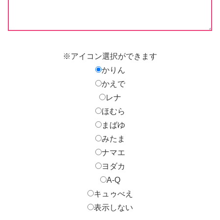
※アイコン選択ができます
かりん
かえで
レナ
ほむら
まばゆ
みたま
ナマエ
ヨダカ
A-Q
キュゥべえ
表示しない