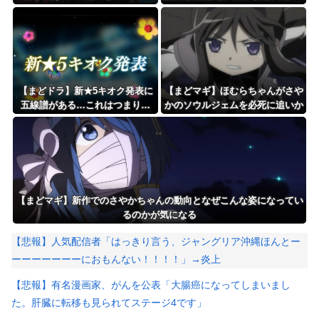
れ･･･
【まどドラ】新★5キオク発表に
【まどマギ】ほむらちゃんがさや
五線譜がある…これはつまり…
かのソウルジェムを必死に追いか
けるところ
【まどマギ】新作でのさやかちゃんの動向となぜこんな姿になってい
るのかが気になる
【悲報】人気配信者「はっきり言う、ジャングリア沖縄ほんとー
ーーーーーーーにおもんない！！！！」→炎上
【悲報】有名漫画家、がんを公表「大腸癌になってしまいまし
た。肝臓に転移も見られてステージ4です」