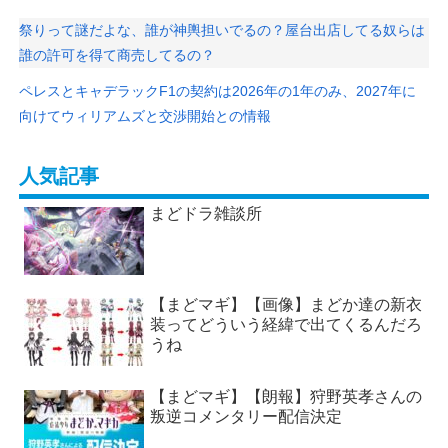
祭りって謎だよな、誰が神輿担いでるの？屋台出店してる奴らは
誰の許可を得て商売してるの？
ペレスとキャデラックF1の契約は2026年の1年のみ、2027年に
向けてウィリアムズと交渉開始との情報
人気記事
まどドラ雑談所
【まどマギ】【画像】まどか達の新衣
装ってどういう経緯で出てくるんだろ
うね
【まどマギ】【朗報】狩野英孝さんの
叛逆コメンタリー配信決定