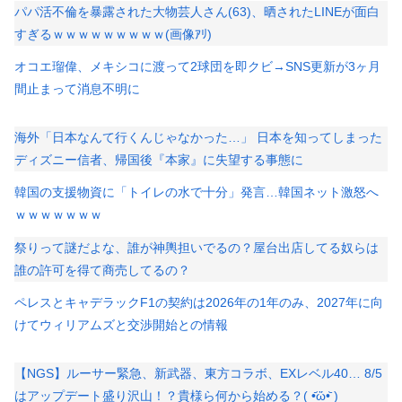
パパ活不倫を暴露された大物芸人さん(63)、晒されたLINEが面白
すぎるｗｗｗｗｗｗｗｗｗ(画像ｱﾘ)
オコエ瑠偉、メキシコに渡って2球団を即クビ→SNS更新が3ヶ月
間止まって消息不明に
海外「日本なんて行くんじゃなかった…」 日本を知ってしまった
ディズニー信者、帰国後『本家』に失望する事態に
韓国の支援物資に「トイレの水で十分」発言…韓国ネット激怒へ
ｗｗｗｗｗｗｗ
祭りって謎だよな、誰が神輿担いでるの？屋台出店してる奴らは
誰の許可を得て商売してるの？
ペレスとキャデラックF1の契約は2026年の1年のみ、2027年に向
けてウィリアムズと交渉開始との情報
【NGS】ルーサー緊急、新武器、東方コラボ、EXレベル40… 8/5
はアップデート盛り沢山！？貴様ら何から始める？( •᷄ὤ•᷅ )