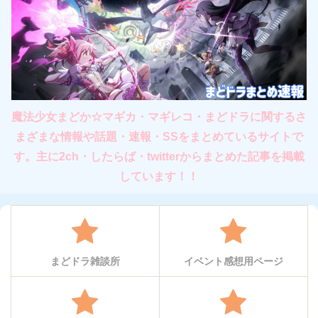
魔法少女まどか☆マギカ・マギレコ・まどドラに関するさ
まざまな情報や話題・速報・SSをまとめているサイトで
す。主に2ch・したらば・twitterからまとめた記事を掲載
しています！！
まどドラ雑談所
イベント感想用ページ