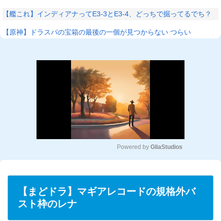
【艦これ】インディアナってE3-3とE3-4、どっちで掘ってるでち？
【原神】ドラスパの宝箱の最後の一個が見つからない つらい
Powered by 
GliaStudios
M
u
t
【まどドラ】マギアレコードの規格外バ
e
スト枠のレナ