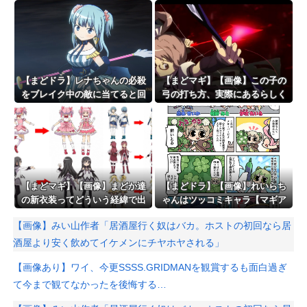
な構成っぽさもあった
【まどドラ】レナちゃんの必殺
【まどマギ】【画像】この子の
をブレイク中の敵に当てると回
弓の打ち方、実際にあるらしく
復を遅らせることができるんだ
て胸熱
よぉ…
【まどマギ】【画像】まどか達
【まどドラ】【画像】れいらち
の新衣装ってどういう経緯で出
ゃんはツッコミキャラ【マギア
てくるんだろうね
☆エトセトラ 第96話】
【画像】みい山作者「居酒屋行く奴はバカ。ホストの初回なら居
酒屋より安く飲めてイケメンにチヤホヤされる」
【画像あり】ワイ、今更SSSS.GRIDMANを観賞するも面白過ぎ
て今まで観てなかったを後悔する…