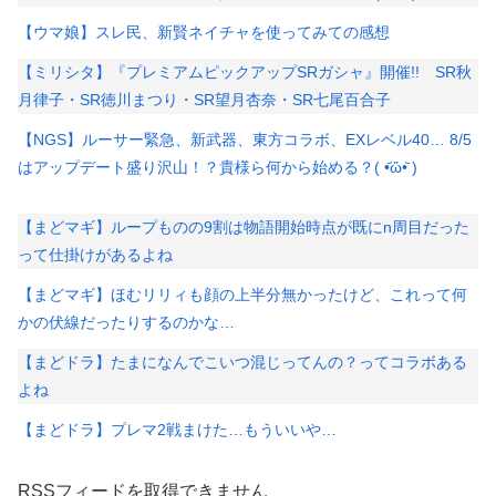
【ウマ娘】スレ民、新賢ネイチャを使ってみての感想
【ミリシタ】『プレミアムピックアップSRガシャ』開催!! SR秋
月律子・SR徳川まつり・SR望月杏奈・SR七尾百合子
【NGS】ルーサー緊急、新武器、東方コラボ、EXレベル40… 8/5
はアップデート盛り沢山！？貴様ら何から始める？( •᷄ὤ•᷅ )
【まどマギ】ループものの9割は物語開始時点が既にn周目だった
って仕掛けがあるよね
【まどマギ】ほむリリィも顔の上半分無かったけど、これって何
かの伏線だったりするのかな…
【まどドラ】たまになんでこいつ混じってんの？ってコラボある
よね
【まどドラ】プレマ2戦まけた…もういいや…
RSSフィードを取得できません