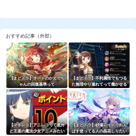
おすすめ記事（外部）
【まどドラ】オートのかえでち
【まどドラ】不利属性でもつる
ゃんの回復基準って
た無理やり連れてって働かせる
戦法は有効【タワー110階】
【マギレコ】アニレコって意外
【まどドラ】砂場レイドでれん
と王道の魔法少女アニメみたい
ぱす使ってる人の晶花しりたい