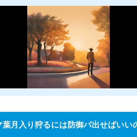
M
u
マ葉月入り狩るには防御パ出せばいい
t
e