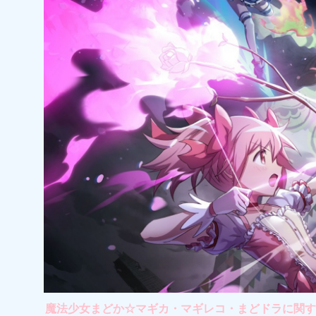
魔法少女まどか☆マギカ・マギレコ・まどドラに関する