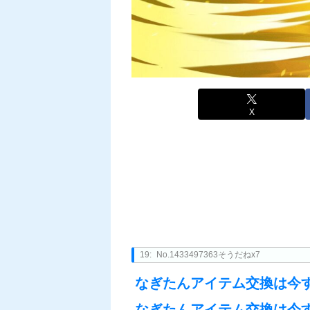
X
19:
No.1433497363そうだねx7
なぎたんアイテム交換は今
なぎたんアイテム交換は今