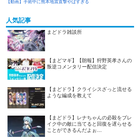
【動画】手術中に熊本地震直撃やばすぎる
人気記事
まどドラ雑談所
【まどマギ】【朗報】狩野英孝さんの
叛逆コメンタリー配信決定
【まどドラ】クライシスざっと流せる
ような編成を教えて
【まどドラ】レナちゃんの必殺をブレ
イク中の敵に当てると回復を遅らせる
ことができるんだよぉ…