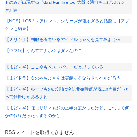
ドのみが出現する『dual twin live tour大阪公演打ち上げ39ガシ
ャ』開...
【NGS】LG5「レアレンス」シリーズが強すぎると話題に【アプ
グレも約束】
【ミリシタ】制服を着ているアイドルちゃんを見てみよう👀
【ウマ娘】なんでアナボ今はダメなの？
【まどマギ】ここ今もベストバウトだと思っている
【まどドラ】次のやちよさんは実装するならドッペルだろう
【まどマギ】ループものの9割は物語開始時点が既にn周目だった
って仕掛けがあるよね
【まどマギ】ほむリリィも顔の上半分無かったけど、これって何
かの伏線だったりするのかな…
RSSフィードを取得できません