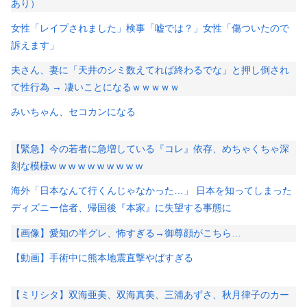
あり）
女性「レイプされました」検事「嘘では？」女性「傷ついたので
訴えます」
夫さん、妻に「天井のシミ数えてれば終わるでな」と押し倒され
て性行為 → 凄いことになるｗｗｗｗｗ
みいちゃん、セコカンになる
【緊急】今の若者に急増している『コレ』依存、めちゃくちゃ深
刻な模様w w w w w w w w w w
海外「日本なんて行くんじゃなかった…」 日本を知ってしまった
ディズニー信者、帰国後『本家』に失望する事態に
【画像】愛知の半グレ、怖すぎる→御尊顔がこちら…
【動画】手術中に熊本地震直撃やばすぎる
【ミリシタ】双海亜美、双海真美、三浦あずさ、秋月律子のカー