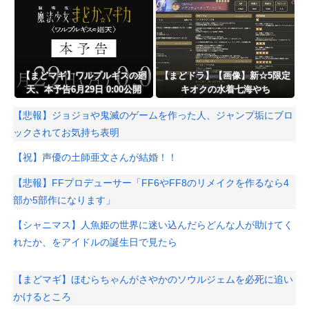
【まどマギ】ワルプルギスの廻
【まどドラ】【画像】新☆5限定
天、本予告6月29日 0:00公開
キオクの水着七海やち
よ！！！！水全体ブレイカー
【悲報】ジョジョや鬼滅のゲームを作った人、ジャンプ垢にブロ
ックされてお気持ち表明
【祝】声優の土師亜文さんが結婚！！
【悲報】FFプロデューサー「FF6やFF8のリメイクを作るなら4
部か5部作になります」
【シャニマス】人魚姫の世界に迷い込んだらどんな人が助けてく
れたか、をアイドルの誕生日で見たら
【まどマギ】ほむらちゃんがさやかのソウルジェムを必死に追い
かけるところ