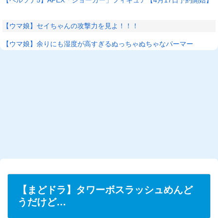
【ウマ娘】セイちゃんの攻撃力を見よ！！！
【ウマ娘】余りにも湿度が高すぎるぬっちゃぬちゃなパーマー
L
/
U
o
n
a
m
d
u
e
t
d
e
:
2
6
.
5
6
%
【まどドラ】タワーボスラッシュめんど
うだけど…