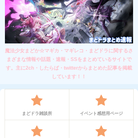
魔法少女まどか☆マギカ・マギレコ・まどドラに関するさ
まざまな情報や話題・速報・SSをまとめているサイトで
す。主に2ch・したらば・twitterからまとめた記事を掲載
しています！！
まどドラ雑談所
イベント感想用ページ