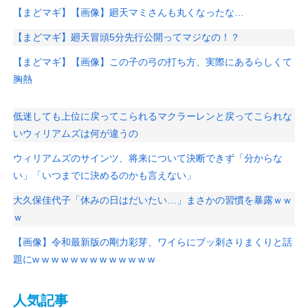
【まどマギ】【画像】廻天マミさんも丸くなったな…
【まどマギ】廻天冒頭5分先行公開ってマジなの！？
【まどマギ】【画像】この子の弓の打ち方、実際にあるらしくて
胸熱
低迷しても上位に戻ってこられるマクラーレンと戻ってこられな
いウィリアムズは何が違うの
ウィリアムズのサインツ、将来について決断できず「分からな
い」「いつまでに決めるのかも言えない」
大久保佳代子「休みの日はだいたい…」まさかの習慣を暴露ｗｗ
ｗ
【画像】令和最新版の剛力彩芽、ワイらにブッ刺さりまくりと話
題にw w w w w w w w w w w w w
人気記事