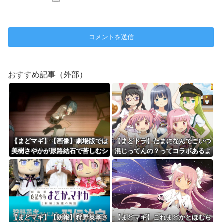
おすすめ記事（外部）
【まどマギ】【画像】劇場版では
【まどドラ】たまになんでこいつ
美樹さやかが尿路結石で苦しむシ
混じってんの？ってコラボあるよ
ーンが追加されたってホントです
ね
か？
【まどマギ】【朗報】狩野英孝さ
【まどマギ】これまどかとほむら