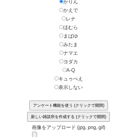
かりん
かえで
レナ
ほむら
まばゆ
みたま
ナマエ
ヨダカ
A-Q
キュゥべえ
表示しない
アンケート機能を使う (クリックで開閉)
新しい雑談所を作成する (クリックで開閉)
画像をアップロード (jpg, png, gif)