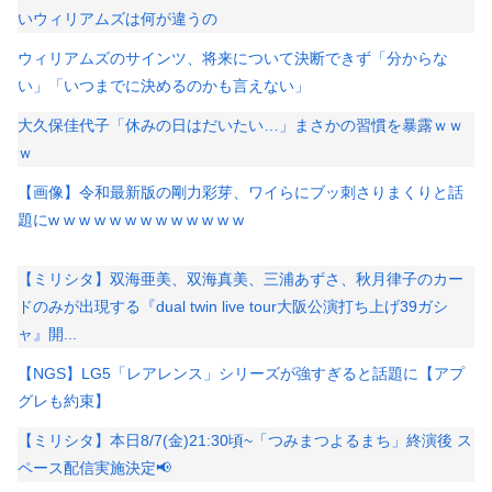
いウィリアムズは何が違うの
ウィリアムズのサインツ、将来について決断できず「分からな
い」「いつまでに決めるのかも言えない」
大久保佳代子「休みの日はだいたい…」まさかの習慣を暴露ｗｗ
ｗ
【画像】令和最新版の剛力彩芽、ワイらにブッ刺さりまくりと話
題にw w w w w w w w w w w w w
【ミリシタ】双海亜美、双海真美、三浦あずさ、秋月律子のカー
ドのみが出現する『dual twin live tour大阪公演打ち上げ39ガシ
ャ』開...
【NGS】LG5「レアレンス」シリーズが強すぎると話題に【アプ
グレも約束】
【ミリシタ】本日8/7(金)21:30頃~「つみまつよるまち」終演後 ス
ペース配信実施決定📢