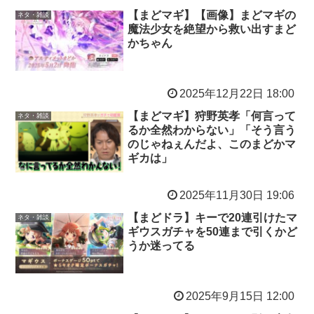
【まどマギ】【画像】まどマギの
ネタ・雑談
魔法少女を絶望から救い出すまど
かちゃん
2025年12月22日 18:00
【まどマギ】狩野英孝「何言って
ネタ・雑談
るか全然わからない」「そう言う
のじゃねぇんだよ、このまどかマ
ギカは」
2025年11月30日 19:06
【まどドラ】キーで20連引けたマ
ネタ・雑談
ギウスガチャを50連まで引くかど
うか迷ってる
2025年9月15日 12:00