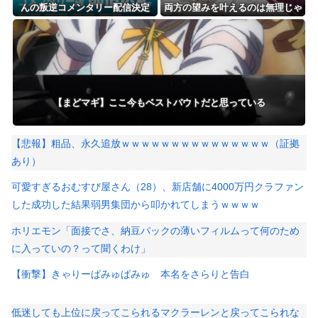
んの叛逆コメンタリー配信決定
両方の望みを叶えるのは無理じゃ
ない？
【まどマギ】ここ今もベストバウトだと思っている
【悲報】粗品、永久追放ｗｗｗｗｗｗｗｗｗｗｗｗｗｗｗ（証拠
あり）
可愛すぎるおむすび屋さん（28）、新店舗に4000万円クラファン
した成功した結果弱男集団から叩かれてしまうｗｗｗｗ
ホリエモン「面接でさ、納豆パックの薄いフィルムって何のため
に入っていの？って聞くわけ」
【衝撃】きゃりーぱみゅぱみゅ 本名をさらりと告白
低迷しても上位に戻ってこられるマクラーレンと戻ってこられな