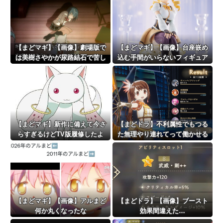
【まどマギ】【画像】劇場版で
【まどマギ】【画像】台座嵌め
は美樹さやかが尿路結石で苦し
込む手間がいらないフィギュア
むシーンが追加されたってホン
っていいなと思うこの頃
トですか？
【まどマギ】新作に備えて今さ
【まどドラ】不利属性でもつる
らすぎるけどTV版履修したよ
た無理やり連れてって働かせる
戦法は有効【タワー110階】
【まどマギ】【画像】アルまど
【まどドラ】【画像】ブースト
何か丸くなったな
効果間違えた…