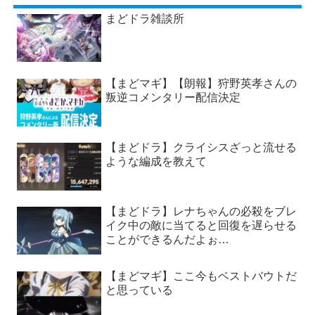
まどドラ雑談所
【まどマギ】【朗報】狩野英孝さんの
叛逆コメンタリー配信決定
【まどドラ】クライシスざっと流せる
ような編成を教えて
【まどドラ】レナちゃんの必殺をブレ
イク中の敵に当てると回復を遅らせる
ことができるんだよぉ…
【まどマギ】ここ今もベストバウトだ
と思っている