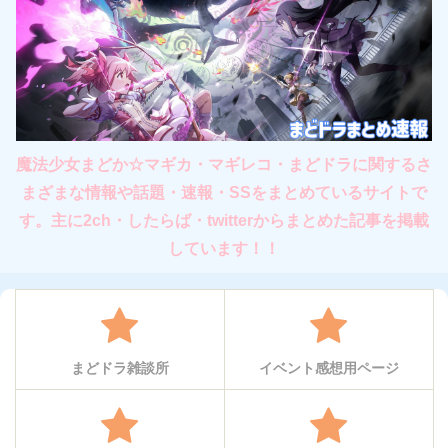
魔法少女まどか☆マギカ・マギレコ・まどドラに関するさ
まざまな情報や話題・速報・SSをまとめているサイトで
す。主に2ch・したらば・twitterからまとめた記事を掲載
しています！！
まどドラ雑談所
イベント感想用ページ