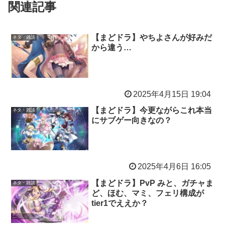
関連記事
【まどドラ】やちよさんが好みだ
ネタ・雑談
から違う…
2025年4月15日 19:04
【まどドラ】今更ながらこれ本当
ネタ・雑談
にサブゲー向きなの？
2025年4月6日 16:05
【まどドラ】PvP みと、ガチャま
ネタ・雑談
ど、ほむ、マミ、フェリ構成が
tier1でええか？