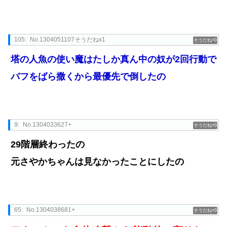
105:
No.1304051107そうだねx1
0
塔の人魚の使い魔はたしか真ん中の奴が2回行動で
バフをばら撒くから最優先で倒したの
9:
No.1304033627+
0
29階層終わったの
元さやかちゃんは見なかったことにしたの
65:
No.1304038681+
0