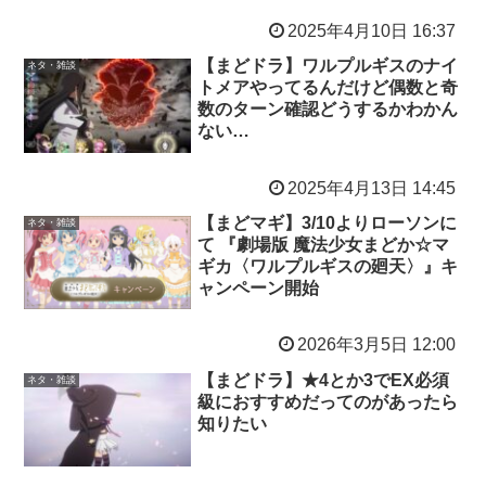
2025年4月10日 16:37
【まどドラ】ワルプルギスのナイ
ネタ・雑談
トメアやってるんだけど偶数と奇
数のターン確認どうするかわかん
ない…
2025年4月13日 14:45
【まどマギ】3/10よりローソンに
ネタ・雑談
て 『劇場版 魔法少女まどか☆マ
ギカ〈ワルプルギスの廻天〉』キ
ャンペーン開始
2026年3月5日 12:00
【まどドラ】★4とか3でEX必須
ネタ・雑談
級におすすめだってのがあったら
知りたい