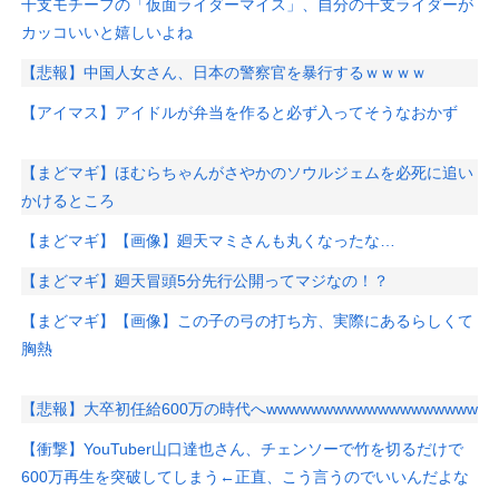
干支モチーフの「仮面ライダーマイス」、自分の干支ライダーが
カッコいいと嬉しいよね
【悲報】中国人女さん、日本の警察官を暴行するｗｗｗｗ
【アイマス】アイドルが弁当を作ると必ず入ってそうなおかず
【まどマギ】ほむらちゃんがさやかのソウルジェムを必死に追い
かけるところ
【まどマギ】【画像】廻天マミさんも丸くなったな…
【まどマギ】廻天冒頭5分先行公開ってマジなの！？
【まどマギ】【画像】この子の弓の打ち方、実際にあるらしくて
胸熱
【悲報】大卒初任給600万の時代へwwwwwwwwwwwwwwwwwww
【衝撃】YouTuber山口達也さん、チェンソーで竹を切るだけで
600万再生を突破してしまう←正直、こう言うのでいいんだよな