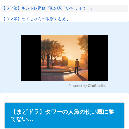
【ウマ娘】キントレ監修『海の家「いちりゅう」』
【ウマ娘】セイちゃんの攻撃力を見よ！！！
Powered by 
GliaStudios
M
u
t
【まどドラ】タワーの人魚の使い魔に勝
e
てない…