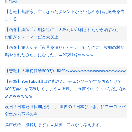
に死ぬ
【悲報】落語家、亡くなったタレントからいじめられた過去を告
白する…
【画像】絵師「印刷会社にゴミみたい印刷されたから晒すわ」→
お前がクレーマーだと大炎上
【画像】旅人女子「夜景を撮りたかっただけなのに、故郷の村が
燃やされたみたいになった」←26万ｲｲﾈｗｗｗｗ
【悲報】大卒初任給600万の時代へwwwwwwwwwwwwwwwwwww
【衝撃】YouTuber山口達也さん、チェンソーで竹を切るだけで
600万再生を突破してしまう←正直、こう言うのでいいんだよなw
w w w w w w w
欧州「日本だけ反則だろ…」 世界の『日本びいき』にヨーロッパ
全土から不満の声
高市政権「減税します」→財源「これから考えます」