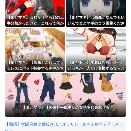
【まどマギ】ほむリリィも顔の上
【まどマギ】【画像】なんでもい
半分無かったけど、これって何か
いんでまどマギのコラ画像くださ
の伏線だったりするのかな…
い
【まどマギ】【画像】これはファ
【まどドラ】水着ほむらと杏子、
ミレスにバット持参するさやかち
どっちか一人だけ交換するならど
ゃん
っちがいいの
【まどマギ】【画像】平成中期の女児あじを感じる
【動画】大阪府警に射殺されたオッサン、めちゃめちゃ苦しそう