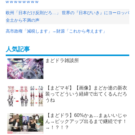
w w w w w w w w
欧州「日本だけ反則だろ…」 世界の『日本びいき』にヨーロッパ
全土から不満の声
高市政権「減税します」→財源「これから考えます」
人気記事
まどドラ雑談所
【まどマギ】【画像】まどか達の新衣
装ってどういう経緯で出てくるんだろ
うね
【まどドラ】60%かぁ…まぁいいじゃ
ん→ピックアップ出るまで継続です！
→！？！？