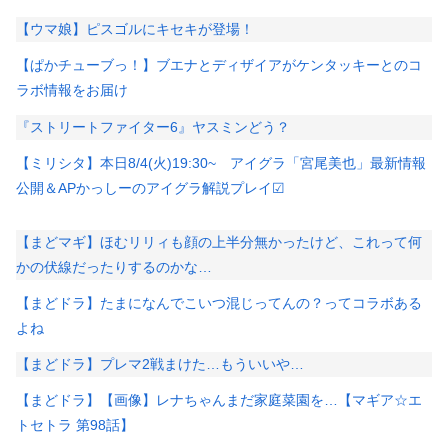
【ウマ娘】ピスゴルにキセキが登場！
【ぱかチューブっ！】ブエナとディザイアがケンタッキーとのコ
ラボ情報をお届け
『ストリートファイター6』ヤスミンどう？
【ミリシタ】本日8/4(火)19:30~ アイグラ「宮尾美也」最新情報
公開＆APかっしーのアイグラ解説プレイ☑
【まどマギ】ほむリリィも顔の上半分無かったけど、これって何
かの伏線だったりするのかな…
【まどドラ】たまになんでこいつ混じってんの？ってコラボある
よね
【まどドラ】プレマ2戦まけた…もういいや…
【まどドラ】【画像】レナちゃんまだ家庭菜園を…【マギア☆エ
トセトラ 第98話】