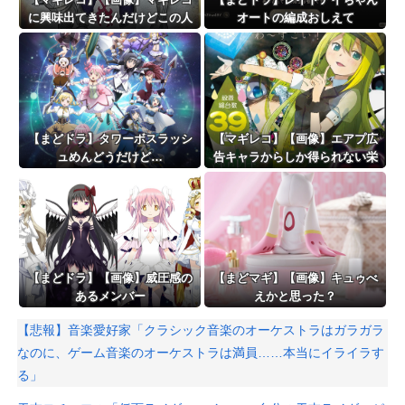
に興味出てきたんだけどこの人
オートの編成おしえて
どういう人なの
【まどドラ】タワーボスラッシ
【マギレコ】【画像】エアプ広
ュめんどうだけど…
告キャラからしか得られない栄
養がある
【まどドラ】【画像】威圧感の
【まどマギ】【画像】キュゥべ
あるメンバー
えかと思った？
【悲報】音楽愛好家「クラシック音楽のオーケストラはガラガラ
なのに、ゲーム音楽のオーケストラは満員……本当にイライラす
る」