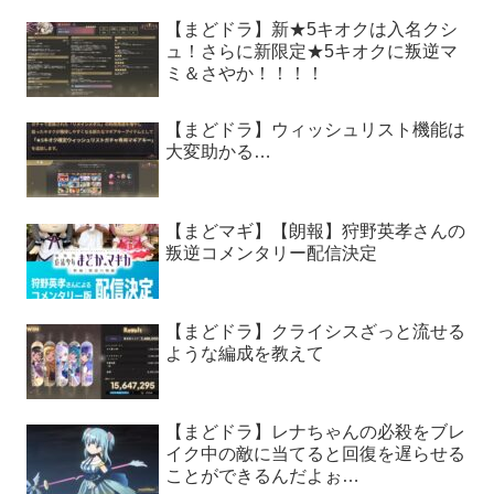
【まどドラ】新★5キオクは入名クシ
ュ！さらに新限定★5キオクに叛逆マ
ミ＆さやか！！！！
【まどドラ】ウィッシュリスト機能は
大変助かる…
【まどマギ】【朗報】狩野英孝さんの
叛逆コメンタリー配信決定
【まどドラ】クライシスざっと流せる
ような編成を教えて
【まどドラ】レナちゃんの必殺をブレ
イク中の敵に当てると回復を遅らせる
ことができるんだよぉ…