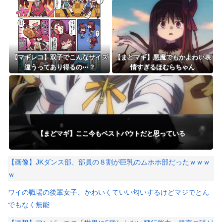
【マギレコ】双子でこんなサイズ
【まどマギ】悪魔でもかよわい表
違うってあり得るの⋯？
情すぎるほむらちゃん
【まどマギ】ここ今もベストバウトだと思っている
【画像】JKダンス部、部員の８割が巨乳のムホホ部だったｗｗｗ
ｗ
ワイの職場の後輩女子、かわいくていい匂いするけどマジでとん
でもなく無能