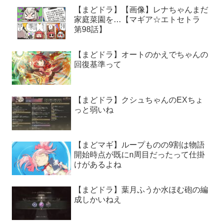
【まどドラ】【画像】レナちゃんまだ
家庭菜園を…【マギア☆エトセトラ
第98話】
【まどドラ】オートのかえでちゃんの
回復基準って
【まどドラ】クシュちゃんのEXちょ
っと弱いね
【まどマギ】ループものの9割は物語
開始時点が既にn周目だったって仕掛
けがあるよね
【まどドラ】葉月ふうか水ほむ砲の編
成しかいねえ