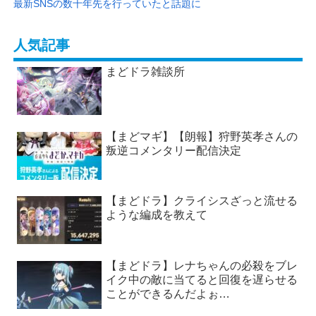
最新SNSの数十年先を行っていたと話題に
人気記事
まどドラ雑談所
【まどマギ】【朗報】狩野英孝さんの
叛逆コメンタリー配信決定
【まどドラ】クライシスざっと流せる
ような編成を教えて
【まどドラ】レナちゃんの必殺をブレ
イク中の敵に当てると回復を遅らせる
ことができるんだよぉ…