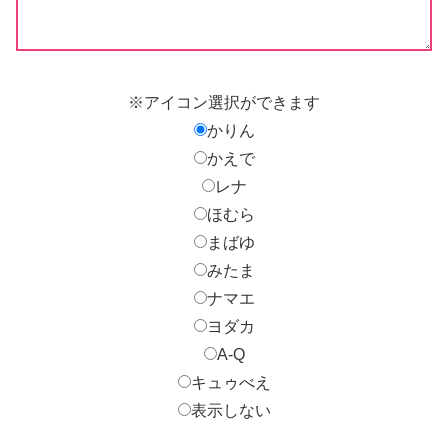
※アイコン選択ができます
かりん
かえで
レナ
ほむら
まばゆ
みたま
ナマエ
ヨダカ
A-Q
キュゥべえ
表示しない