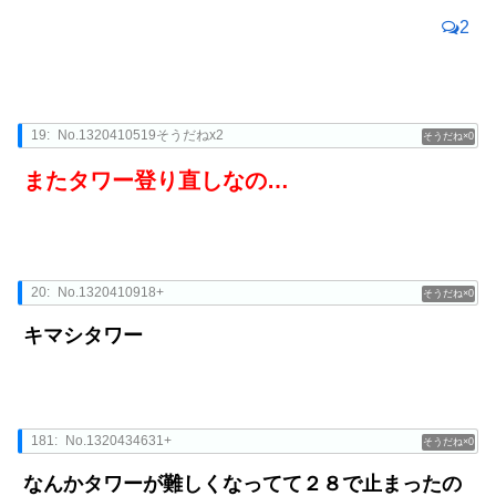
2
19:
No.1320410519そうだねx2
0
またタワー登り直しなの…
20:
No.1320410918+
0
キマシタワー
181:
No.1320434631+
0
なんかタワーが難しくなってて２８で止まったの