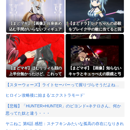
【まどマギ】【画像】台座嵌め
【まどドラ】レナちゃんの必殺
込む手間がいらないフィギュア
をブレイク中の敵に当てると回
っていいなと思うこの頃
復を遅らせることができるんだ
よぉ…
【まどマギ】ほむリリィも顔の
【まどマギ】【画像】知らない
上半分無かったけど、これって
キャラとキュゥべえの眼鏡と弓
何かの伏線だったりするのか
が一緒…
【スターウォーズ】ライトセーバーって握りづらそうだよね…
な…
ヒロイン攻略後に始まる‘エクストラモード’
【悲報】「HUNTER×HUNTER」のビヨンド=ネテロさん、何か
思ってた奴と違う・・・
ヤニねこ 第6話 感想：スナフキンみたいな孤高の存在になりきれ