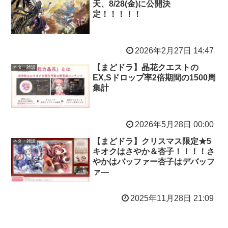
天、8/28(金)に公開決
定！！！！！
2026年2月27日 14:47
【まどドラ】晶花クエストの
ネタ・雑談
EX,Sドロップ率2倍期間の1500周
集計
2026年5月28日 00:00
【まどドラ】クリスマス限定★5
ネタ・雑談
キオクはさやか＆杏子！！！！さ
やかはバッファー杏子はデバッフ
ァ―
2025年11月28日 21:09