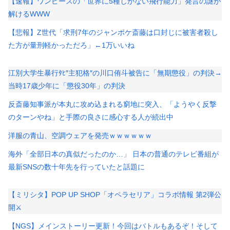
【速報】ワンピースの「世界に5種しかない飛行能力」発言の謎が
解けるWWW
【悲報】Z世代「求刑7年のジャンポケ斎藤は口封じに被害者殺し
た方が量刑軽かっただろ」←1万いいね
江別大学生暴行ﾀﾋ″主犯格″の川口侑斗被告に「無期懲役」の判決→
当時17歳少年に「懲役30年」の判決
反斎藤知事派が本丸に攻め込まれる窮地に突入、「ようやく反撃
のターンやね」と手際の良さに感心する人が続出中
洋服の青山、空調ウェアを発売ｗｗｗｗｗｗ
海外「全部日本の真似だったのか…」 日本の普通のテレビ番組が
最新SNSの数十年先を行っていたと話題に
【ミリシタ】POP UP SHOP「オペラセリア」コラボ情報 第2弾公
開⚔
【NGS】メインストーリー更新！今回はバトルもあるぞ！そして