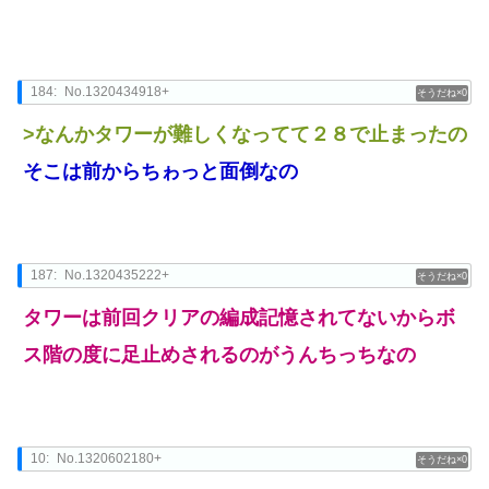
184:
No.1320434918+
0
>なんかタワーが難しくなってて２８で止まったの
そこは前からちゎっと面倒なの
187:
No.1320435222+
0
タワーは前回クリアの編成記憶されてないからボ
ス階の度に足止めされるのがうんちっちなの
10:
No.1320602180+
0