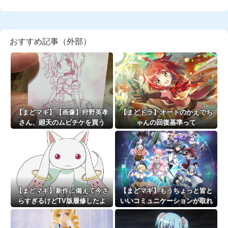
おすすめ記事（外部）
【まどマギ】【画像】狩野英孝
【まどドラ】オートのかえでち
さん、廻天のムビチケを買う
ゃんの回復基準って
【まどマギ】新作に備えて今さ
【まどマギ】もうちょっと皆と
らすぎるけどTV版履修したよ
いいコミュニケーションが取れ
てたらなってみんな思う