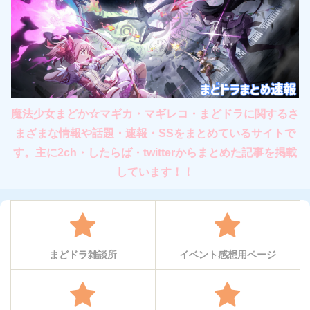
魔法少女まどか☆マギカ・マギレコ・まどドラに関するさ
まざまな情報や話題・速報・SSをまとめているサイトで
す。主に2ch・したらば・twitterからまとめた記事を掲載
しています！！
まどドラ雑談所
イベント感想用ページ