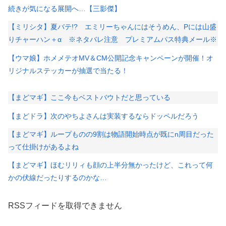
続きが気になる展開へ…【三影傑】
【ミリシタ】夏バテ!? エミリーちゃんにはそうめん、Pには山盛
りチャーハン＋α ※ネタバレ注意 プレミアムパス特典メール※
【ウマ娘】ホメメテオMV＆CM公開記念キャンペーンが開催！オ
リジナルステッカーが抽選で当たる！
【まどマギ】ここ今もベストバウトだと思っている
【まどドラ】次のやちよさんは実装するならドッペルだろう
【まどマギ】ループものの9割は物語開始時点が既にn周目だった
って仕掛けがあるよね
【まどマギ】ほむリリィも顔の上半分無かったけど、これって何
かの伏線だったりするのかな…
RSSフィードを取得できません